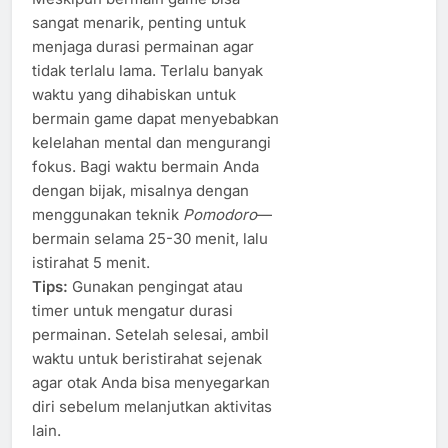
sangat menarik, penting untuk
menjaga durasi permainan agar
tidak terlalu lama. Terlalu banyak
waktu yang dihabiskan untuk
bermain game dapat menyebabkan
kelelahan mental dan mengurangi
fokus. Bagi waktu bermain Anda
dengan bijak, misalnya dengan
menggunakan teknik
Pomodoro
—
bermain selama 25-30 menit, lalu
istirahat 5 menit.
Tips:
Gunakan pengingat atau
timer untuk mengatur durasi
permainan. Setelah selesai, ambil
waktu untuk beristirahat sejenak
agar otak Anda bisa menyegarkan
diri sebelum melanjutkan aktivitas
lain.