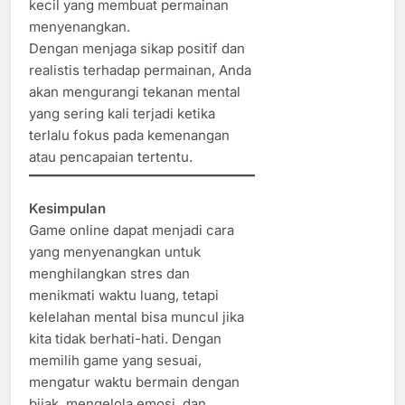
kecil yang membuat permainan
menyenangkan.
Dengan menjaga sikap positif dan
realistis terhadap permainan, Anda
akan mengurangi tekanan mental
yang sering kali terjadi ketika
terlalu fokus pada kemenangan
atau pencapaian tertentu.
Kesimpulan
Game online dapat menjadi cara
yang menyenangkan untuk
menghilangkan stres dan
menikmati waktu luang, tetapi
kelelahan mental bisa muncul jika
kita tidak berhati-hati. Dengan
memilih game yang sesuai,
mengatur waktu bermain dengan
bijak, mengelola emosi, dan