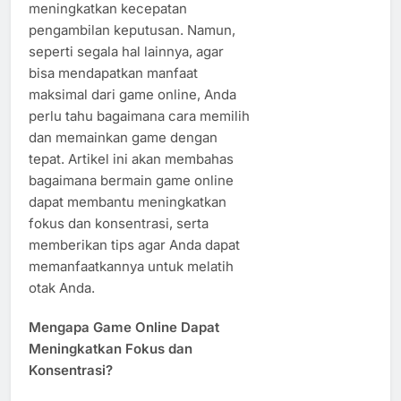
meningkatkan kecepatan
pengambilan keputusan. Namun,
seperti segala hal lainnya, agar
bisa mendapatkan manfaat
maksimal dari game online, Anda
perlu tahu bagaimana cara memilih
dan memainkan game dengan
tepat. Artikel ini akan membahas
bagaimana bermain game online
dapat membantu meningkatkan
fokus dan konsentrasi, serta
memberikan tips agar Anda dapat
memanfaatkannya untuk melatih
otak Anda.
Mengapa Game Online Dapat
Meningkatkan Fokus dan
Konsentrasi?