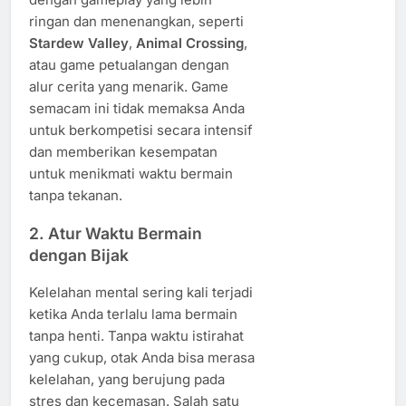
ringan dan menenangkan, seperti
Stardew Valley
,
Animal Crossing
,
atau game petualangan dengan
alur cerita yang menarik. Game
semacam ini tidak memaksa Anda
untuk berkompetisi secara intensif
dan memberikan kesempatan
untuk menikmati waktu bermain
tanpa tekanan.
2.
Atur Waktu Bermain
dengan Bijak
Kelelahan mental sering kali terjadi
ketika Anda terlalu lama bermain
tanpa henti. Tanpa waktu istirahat
yang cukup, otak Anda bisa merasa
kelelahan, yang berujung pada
stres dan kecemasan. Salah satu