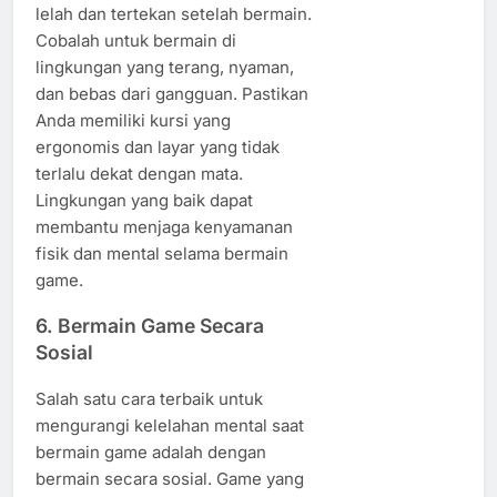
lelah dan tertekan setelah bermain.
Cobalah untuk bermain di
lingkungan yang terang, nyaman,
dan bebas dari gangguan. Pastikan
Anda memiliki kursi yang
ergonomis dan layar yang tidak
terlalu dekat dengan mata.
Lingkungan yang baik dapat
membantu menjaga kenyamanan
fisik dan mental selama bermain
game.
6.
Bermain Game Secara
Sosial
Salah satu cara terbaik untuk
mengurangi kelelahan mental saat
bermain game adalah dengan
bermain secara sosial. Game yang