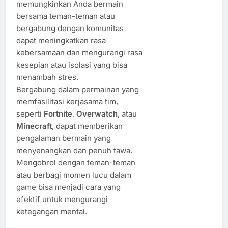
memungkinkan Anda bermain
bersama teman-teman atau
bergabung dengan komunitas
dapat meningkatkan rasa
kebersamaan dan mengurangi rasa
kesepian atau isolasi yang bisa
menambah stres.
Bergabung dalam permainan yang
memfasilitasi kerjasama tim,
seperti
Fortnite
,
Overwatch
, atau
Minecraft
, dapat memberikan
pengalaman bermain yang
menyenangkan dan penuh tawa.
Mengobrol dengan teman-teman
atau berbagi momen lucu dalam
game bisa menjadi cara yang
efektif untuk mengurangi
ketegangan mental.