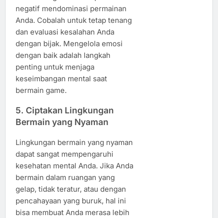
negatif mendominasi permainan
Anda. Cobalah untuk tetap tenang
dan evaluasi kesalahan Anda
dengan bijak. Mengelola emosi
dengan baik adalah langkah
penting untuk menjaga
keseimbangan mental saat
bermain game.
5.
Ciptakan Lingkungan
Bermain yang Nyaman
Lingkungan bermain yang nyaman
dapat sangat mempengaruhi
kesehatan mental Anda. Jika Anda
bermain dalam ruangan yang
gelap, tidak teratur, atau dengan
pencahayaan yang buruk, hal ini
bisa membuat Anda merasa lebih