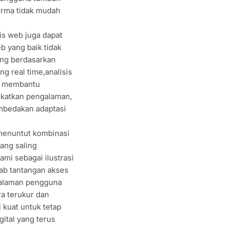
forma tidak mudah
is web juga dapat
eb yang baik tidak
ang berdasarkan
 real time,analisis
at membantu
katkan pengalaman,
mbedakan adaptasi
menuntut kombinasi
ang saling
mi sebagai ilustrasi
b tantangan akses
ngalaman pengguna
ra terukur dan
i kuat untuk tetap
gital yang terus