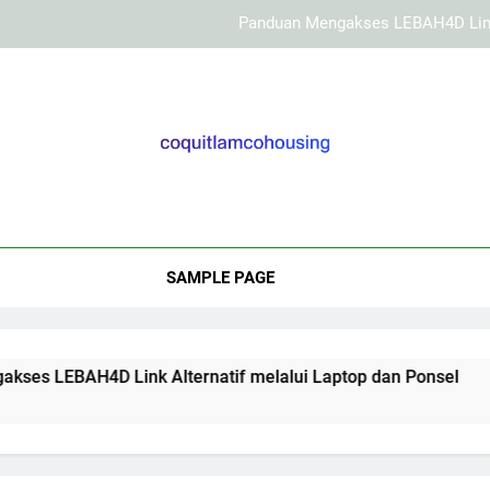
Panduan Mengakses LEBAH4D Link 
Panduan Menghindari Kesalahan Um
KAYA787 Alternatif dengan Dukungan Tampilan u
EDWINSLOT Link Alternatif 
uitlam Cohousing
Panduan Mengakses LEBAH4D Link 
Konsep Cohousing Dengan Komunitas Yang Ramah Dan Inklusif 
Panduan Menghindari Kesalahan Um
SAMPLE PAGE
KAYA787 Alternatif dengan Dukungan Tampilan u
D Link Alternatif melalui Laptop dan Ponsel
Panduan 
3 Weeks Ag