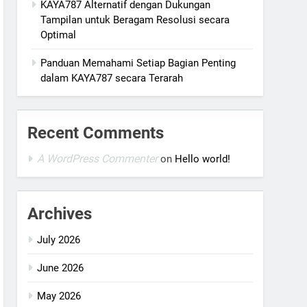
KAYA787 Alternatif dengan Dukungan
Tampilan untuk Beragam Resolusi secara
Optimal
Panduan Memahami Setiap Bagian Penting
dalam KAYA787 secara Terarah
Recent Comments
A WordPress Commenter
on
Hello world!
Archives
July 2026
June 2026
May 2026