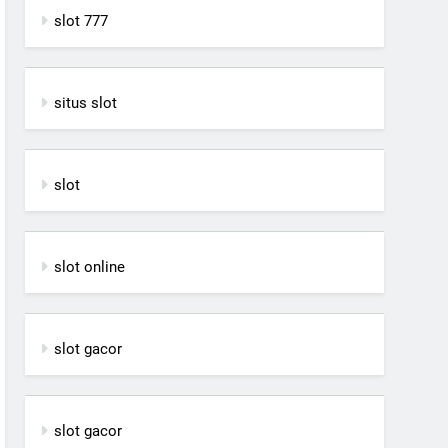
slot 777
situs slot
slot
slot online
slot gacor
slot gacor