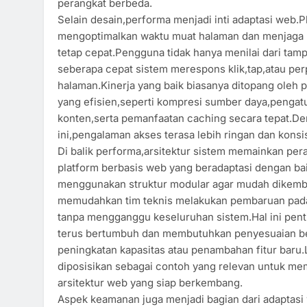
perangkat berbeda.
Selain desain,performa menjadi inti adaptasi web.
mengoptimalkan waktu muat halaman dan menjaga r
tetap cepat.Pengguna tidak hanya menilai dari tamp
seberapa cepat sistem merespons klik,tap,atau pe
halaman.Kinerja yang baik biasanya ditopang oleh 
yang efisien,seperti kompresi sumber daya,pengatu
konten,serta pemanfaatan caching secara tepat.D
ini,pengalaman akses terasa lebih ringan dan konsi
Di balik performa,arsitektur sistem memainkan pe
platform berbasis web yang beradaptasi dengan b
menggunakan struktur modular agar mudah dikemb
memudahkan tim teknis melakukan pembaruan pada
tanpa mengganggu keseluruhan sistem.Hal ini penti
terus bertumbuh dan membutuhkan penyesuaian be
peningkatan kapasitas atau penambahan fitur baru
diposisikan sebagai contoh yang relevan untuk m
arsitektur web yang siap berkembang.
Aspek keamanan juga menjadi bagian dari adaptasi 