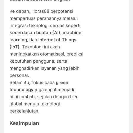
Ke depan, Horas88 berpotensi
memperluas peranannya melalui
integrasi teknologi cerdas seperti
kecerdasan buatan (AI)
,
machine
learning
, dan
Internet of Things
(IoT)
. Teknologi ini akan
meningkatkan otomatisasi, prediksi
kebutuhan pengguna, serta
menghadirkan layanan yang lebih
personal.
Selain itu, fokus pada
green
technology
juga dapat menjadi
nilai tambah, sejalan dengan tren
global menuju teknologi
berkelanjutan.
Kesimpulan