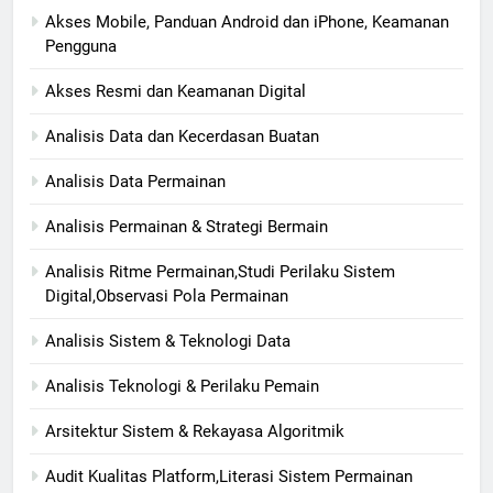
Akses Mobile, Panduan Android dan iPhone, Keamanan
Pengguna
Akses Resmi dan Keamanan Digital
Analisis Data dan Kecerdasan Buatan
Analisis Data Permainan
Analisis Permainan & Strategi Bermain
Analisis Ritme Permainan,Studi Perilaku Sistem
Digital,Observasi Pola Permainan
Analisis Sistem & Teknologi Data
Analisis Teknologi & Perilaku Pemain
Arsitektur Sistem & Rekayasa Algoritmik
Audit Kualitas Platform,Literasi Sistem Permainan