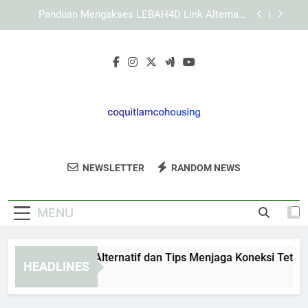
Skip
Panduan Menghindari Kesalahan Umum saat
to
Membuka KAYA787 Alternatif
content
KAYA787 Alternatif dengan Dukungan Tampilan
untuk Beragam Resolusi secara Optimal
EDWINSLOT Link Alternatif dan Tips Menjaga
Koneksi Tetap Stabil
Panduan Mengakses LEBAH4D Link Alternatif
melalui Laptop dan Ponsel
Panduan Menghindari Kesalahan Umum saat
Membuka KAYA787 Alternatif
Coquitlam
Jelajahi Konsep Cohousing Dengan
KAYA787 Alternatif dengan Dukungan Tampilan
NEWSLETTER
RANDOM NEWS
Cohousing
untuk Beragam Resolusi secara Optimal
Komunitas Yang Ramah Dan Inklusif Di
Coquitlam Cohousing.
MENU
WINSLOT Link Alternatif dan Tips Menjaga Koneksi Tetap Stab
HEADLINES
Weeks Ago