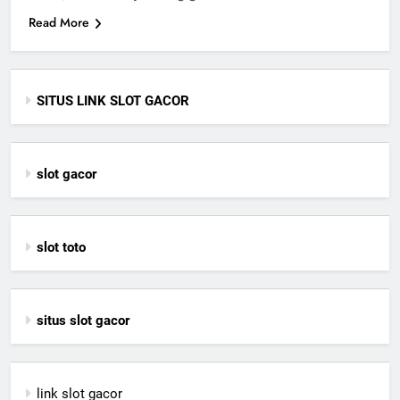
Read More
SITUS LINK SLOT GACOR
slot gacor
slot toto
situs slot gacor
link slot gacor