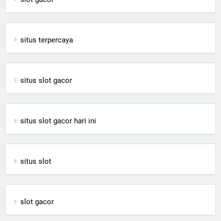
situs terpercaya
situs slot gacor
situs slot gacor hari ini
situs slot
slot gacor