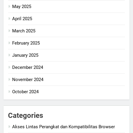
May 2025
April 2025
March 2025
February 2025
January 2025
December 2024
November 2024
October 2024
Categories
Akses Lintas Perangkat dan Kompatibilitas Browser