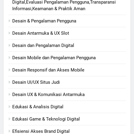
Digital,Evaluasi Pengalaman Pengguna,Transparansi
Informasi,Keamanan & Praktik Aman
Desain & Pengalaman Pengguna
Desain Antarmuka & UX Slot
Desain dan Pengalaman Digital
Desain Mobile dan Pengalaman Pengguna
Desain Responsif dan Akses Mobile
Desain UI/UX Situs Judi
Desain UX & Komunikasi Antarmuka
Edukasi & Analisis Digital
Edukasi Game & Teknologi Digital
Efisiensi Akses Brand Digital