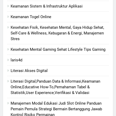
Keamanan Sistem & Infrastruktur Aplikasi
Keamanan Togel Online
Kesehatan Fisik, Kesehatan Mental, Gaya Hidup Sehat,
Self-Care & Wellness, Kebugaran & Energi, Manajemen
Stres
Kesehatan Mental Gaming Sehat Lifestyle Tips Gaming
laris4d
Literasi Akses Digital
Literasi Digital,Panduan Data & Informasi,Keamanan
Online,Educative How-To,Pemahaman Tabel &
Statistik,User Experience,Verifikasi & Validasi
Manajemen Modal Edukasi Judi Slot Online Panduan
Pemain Pemula Strategi Bermain Bertanggung Jawab
Kontrol Risiko Permainan