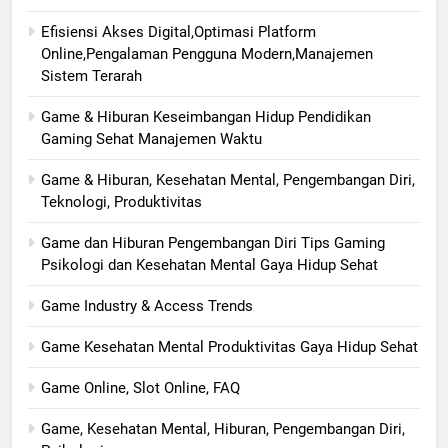
Efisiensi Akses Digital,Optimasi Platform
Online,Pengalaman Pengguna Modern,Manajemen
Sistem Terarah
Game & Hiburan Keseimbangan Hidup Pendidikan
Gaming Sehat Manajemen Waktu
Game & Hiburan, Kesehatan Mental, Pengembangan Diri,
Teknologi, Produktivitas
Game dan Hiburan Pengembangan Diri Tips Gaming
Psikologi dan Kesehatan Mental Gaya Hidup Sehat
Game Industry & Access Trends
Game Kesehatan Mental Produktivitas Gaya Hidup Sehat
Game Online, Slot Online, FAQ
Game, Kesehatan Mental, Hiburan, Pengembangan Diri,