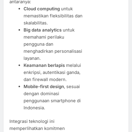
antaranya:
Cloud computing
untuk
memastikan fleksibilitas dan
skalabilitas.
Big data analytics
untuk
memahami perilaku
pengguna dan
menghadirkan personalisasi
layanan.
Keamanan berlapis
melalui
enkripsi, autentikasi ganda,
dan firewall modern.
Mobile-first design
, sesuai
dengan dominasi
penggunaan smartphone di
Indonesia.
Integrasi teknologi ini
memperlihatkan komitmen