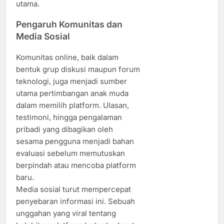
utama.
Pengaruh Komunitas dan
Media Sosial
Komunitas online, baik dalam
bentuk grup diskusi maupun forum
teknologi, juga menjadi sumber
utama pertimbangan anak muda
dalam memilih platform. Ulasan,
testimoni, hingga pengalaman
pribadi yang dibagikan oleh
sesama pengguna menjadi bahan
evaluasi sebelum memutuskan
berpindah atau mencoba platform
baru.
Media sosial turut mempercepat
penyebaran informasi ini. Sebuah
unggahan yang viral tentang