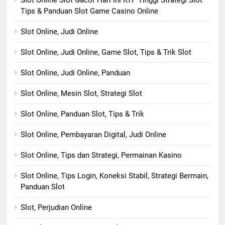
Tips & Panduan Slot Game Casino Online
Slot Online, Judi Online
Slot Online, Judi Online, Game Slot, Tips & Trik Slot
Slot Online, Judi Online, Panduan
Slot Online, Mesin Slot, Strategi Slot
Slot Online, Panduan Slot, Tips & Trik
Slot Online, Pembayaran Digital, Judi Online
Slot Online, Tips dan Strategi, Permainan Kasino
Slot Online, Tips Login, Koneksi Stabil, Strategi Bermain,
Panduan Slot
Slot, Perjudian Online