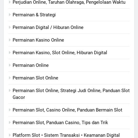
Perjudian Online, Taruhan Olahraga, Pengelolaan Waktu
Permainan & Strategi
Permainan Digital / Hiburan Online
Permainan Kasino Online
Permainan Kasino, Slot Online, Hiburan Digital
Permainan Online
Permainan Slot Online
Permainan Slot Online, Strategi Judi Online, Panduan Slot
Gacor
Permainan Slot, Casino Online, Panduan Bermain Slot
Permainan Slot, Panduan Casino, Tips dan Trik
Platform Slot • Sistem Transaksi • Keamanan Digital