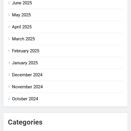
June 2025
May 2025
April 2025
March 2025
February 2025
January 2025
December 2024
November 2024
October 2024
Categories