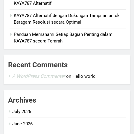
KAYA787 Alternatif
KAYA787 Alternatif dengan Dukungan Tampilan untuk
Beragam Resolusi secara Optimal
Panduan Memahami Setiap Bagian Penting dalam
KAYA787 secara Terarah
Recent Comments
A WordPress Commenter
on
Hello world!
Archives
July 2026
June 2026