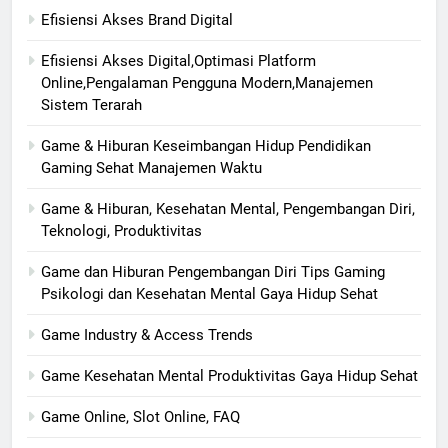
Efisiensi Akses Brand Digital
Efisiensi Akses Digital,Optimasi Platform
Online,Pengalaman Pengguna Modern,Manajemen
Sistem Terarah
Game & Hiburan Keseimbangan Hidup Pendidikan
Gaming Sehat Manajemen Waktu
Game & Hiburan, Kesehatan Mental, Pengembangan Diri,
Teknologi, Produktivitas
Game dan Hiburan Pengembangan Diri Tips Gaming
Psikologi dan Kesehatan Mental Gaya Hidup Sehat
Game Industry & Access Trends
Game Kesehatan Mental Produktivitas Gaya Hidup Sehat
Game Online, Slot Online, FAQ