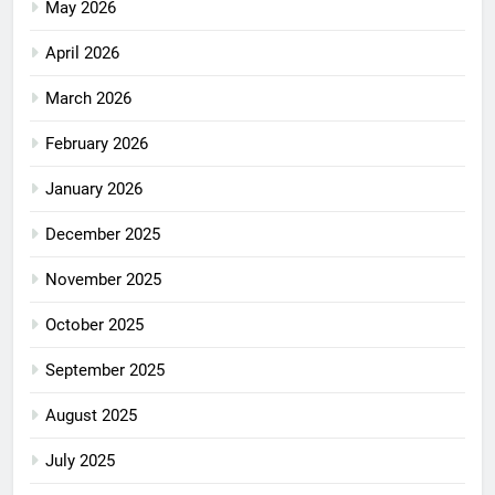
May 2026
April 2026
March 2026
February 2026
January 2026
December 2025
November 2025
October 2025
September 2025
August 2025
July 2025