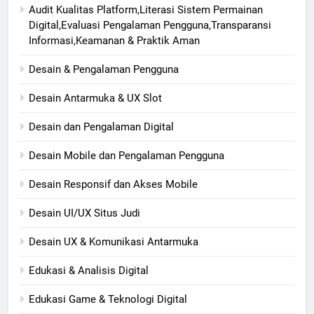
Audit Kualitas Platform,Literasi Sistem Permainan
Digital,Evaluasi Pengalaman Pengguna,Transparansi
Informasi,Keamanan & Praktik Aman
Desain & Pengalaman Pengguna
Desain Antarmuka & UX Slot
Desain dan Pengalaman Digital
Desain Mobile dan Pengalaman Pengguna
Desain Responsif dan Akses Mobile
Desain UI/UX Situs Judi
Desain UX & Komunikasi Antarmuka
Edukasi & Analisis Digital
Edukasi Game & Teknologi Digital