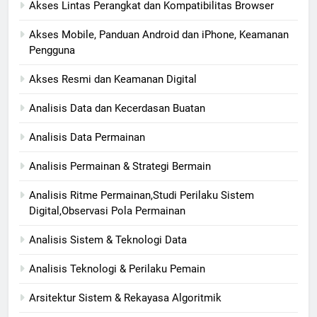
Akses Lintas Perangkat dan Kompatibilitas Browser
Akses Mobile, Panduan Android dan iPhone, Keamanan
Pengguna
Akses Resmi dan Keamanan Digital
Analisis Data dan Kecerdasan Buatan
Analisis Data Permainan
Analisis Permainan & Strategi Bermain
Analisis Ritme Permainan,Studi Perilaku Sistem
Digital,Observasi Pola Permainan
Analisis Sistem & Teknologi Data
Analisis Teknologi & Perilaku Pemain
Arsitektur Sistem & Rekayasa Algoritmik