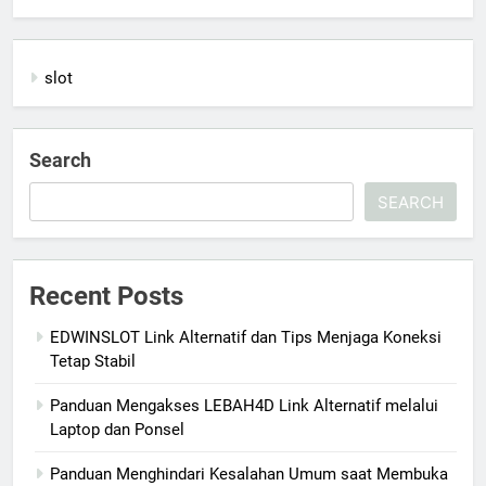
slot
Search
SEARCH
Recent Posts
EDWINSLOT Link Alternatif dan Tips Menjaga Koneksi
Tetap Stabil
Panduan Mengakses LEBAH4D Link Alternatif melalui
Laptop dan Ponsel
Panduan Menghindari Kesalahan Umum saat Membuka