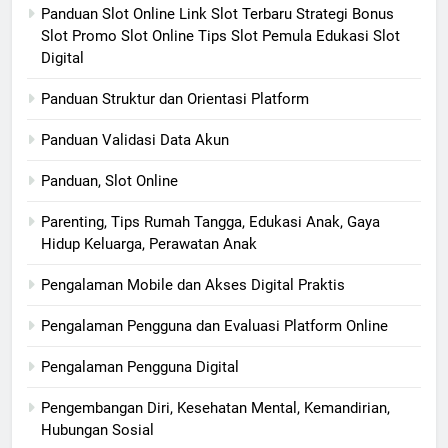
Panduan Slot Online Link Slot Terbaru Strategi Bonus
Slot Promo Slot Online Tips Slot Pemula Edukasi Slot
Digital
Panduan Struktur dan Orientasi Platform
Panduan Validasi Data Akun
Panduan, Slot Online
Parenting, Tips Rumah Tangga, Edukasi Anak, Gaya
Hidup Keluarga, Perawatan Anak
Pengalaman Mobile dan Akses Digital Praktis
Pengalaman Pengguna dan Evaluasi Platform Online
Pengalaman Pengguna Digital
Pengembangan Diri, Kesehatan Mental, Kemandirian,
Hubungan Sosial