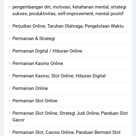
pengembangan diri, motivasi, ketahanan mental, strategi
sukses, produktivitas, self-improvement, mental positif
Perjudian Online, Taruhan Olahraga, Pengelolaan Waktu
Permainan & Strategi
Permainan Digital / Hiburan Online
Permainan Kasino Online
Permainan Kasino, Slot Online, Hiburan Digital
Permainan Online
Permainan Slot Online
Permainan Slot Online, Strategi Judi Online, Panduan Slot
Gacor
Permainan Slot, Casino Online, Panduan Bermain Slot