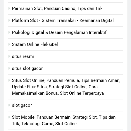
Permainan Slot, Panduan Casino, Tips dan Trik
Platform Slot • Sistem Transaksi • Keamanan Digital
Psikologi Digital & Desain Pengalaman Interaktif
Sistem Online Fleksibel
situs resmi
situs slot gacor
Situs Slot Online, Panduan Pemula, Tips Bermain Aman,
Update Fitur Situs, Strategi Slot Online, Cara
Memaksimalkan Bonus, Slot Online Terpercaya
slot gacor
Slot Mobile, Panduan Bermain, Strategi Slot, Tips dan
Trik, Teknologi Game, Slot Online