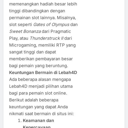
memenangkan hadiah besar lebih
tinggi dibandingkan dengan
permainan slot lainnya. Misalnya,
slot seperti
Gates of Olympus
dan
Sweet Bonanza
dari Pragmatic
Play, atau
Thunderstruck II
dari
Microgaming, memiliki RTP yang
sangat tinggi dan dapat
memberikan pembayaran besar
bagi pemain yang beruntung.
Keuntungan Bermain di Lebah4D
Ada beberapa alasan mengapa
Lebah4D menjadi pilihan utama
bagi para pemain slot online.
Berikut adalah beberapa
keuntungan yang dapat Anda
nikmati saat bermain di situs ini:
Keamanan dan
Kepercayaan