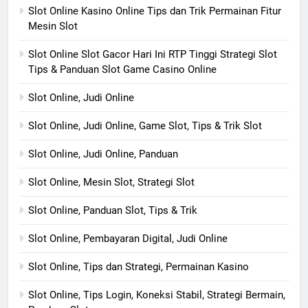
Slot Online Kasino Online Tips dan Trik Permainan Fitur
Mesin Slot
Slot Online Slot Gacor Hari Ini RTP Tinggi Strategi Slot
Tips & Panduan Slot Game Casino Online
Slot Online, Judi Online
Slot Online, Judi Online, Game Slot, Tips & Trik Slot
Slot Online, Judi Online, Panduan
Slot Online, Mesin Slot, Strategi Slot
Slot Online, Panduan Slot, Tips & Trik
Slot Online, Pembayaran Digital, Judi Online
Slot Online, Tips dan Strategi, Permainan Kasino
Slot Online, Tips Login, Koneksi Stabil, Strategi Bermain,