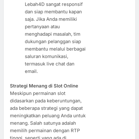
Lebah4D sangat responsif
dan siap membantu kapan
saja. Jika Anda memiliki
pertanyaan atau
menghadapi masalah, tim
dukungan pelanggan siap
membantu melalui berbagai
saluran komunikasi,
termasuk live chat dan
email.
Strategi Menang di Slot Online
Meskipun permainan slot
didasarkan pada keberuntungan,
ada beberapa strategi yang dapat
meningkatkan peluang Anda untuk
menang. Salah satunya adalah
memilih permainan dengan RTP
tinggi, seperti yang ada di