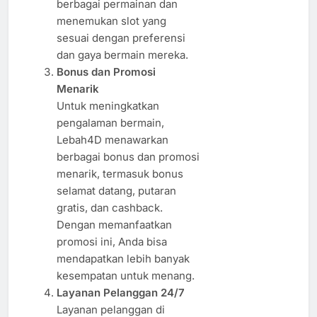
berbagai permainan dan
menemukan slot yang
sesuai dengan preferensi
dan gaya bermain mereka.
Bonus dan Promosi
Menarik
Untuk meningkatkan
pengalaman bermain,
Lebah4D menawarkan
berbagai bonus dan promosi
menarik, termasuk bonus
selamat datang, putaran
gratis, dan cashback.
Dengan memanfaatkan
promosi ini, Anda bisa
mendapatkan lebih banyak
kesempatan untuk menang.
Layanan Pelanggan 24/7
Layanan pelanggan di