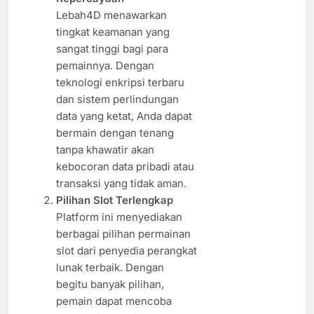
Lebah4D menawarkan
tingkat keamanan yang
sangat tinggi bagi para
pemainnya. Dengan
teknologi enkripsi terbaru
dan sistem perlindungan
data yang ketat, Anda dapat
bermain dengan tenang
tanpa khawatir akan
kebocoran data pribadi atau
transaksi yang tidak aman.
Pilihan Slot Terlengkap
Platform ini menyediakan
berbagai pilihan permainan
slot dari penyedia perangkat
lunak terbaik. Dengan
begitu banyak pilihan,
pemain dapat mencoba