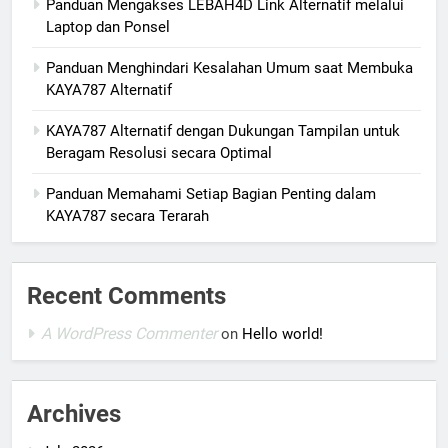
Panduan Mengakses LEBAH4D Link Alternatif melalui
Laptop dan Ponsel
Panduan Menghindari Kesalahan Umum saat Membuka
KAYA787 Alternatif
KAYA787 Alternatif dengan Dukungan Tampilan untuk
Beragam Resolusi secara Optimal
Panduan Memahami Setiap Bagian Penting dalam
KAYA787 secara Terarah
Recent Comments
A WordPress Commenter
on
Hello world!
Archives