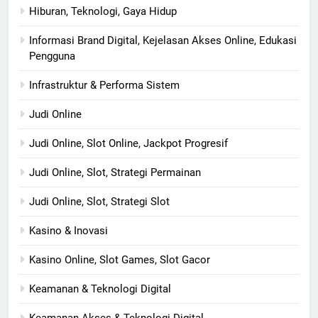
Hiburan, Teknologi, Gaya Hidup
Informasi Brand Digital, Kejelasan Akses Online, Edukasi
Pengguna
Infrastruktur & Performa Sistem
Judi Online
Judi Online, Slot Online, Jackpot Progresif
Judi Online, Slot, Strategi Permainan
Judi Online, Slot, Strategi Slot
Kasino & Inovasi
Kasino Online, Slot Games, Slot Gacor
Keamanan & Teknologi Digital
Keamanan Akses & Teknologi Digital