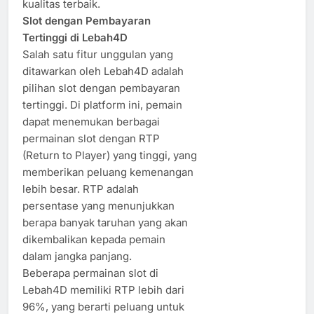
kualitas terbaik.
Slot dengan Pembayaran
Tertinggi di Lebah4D
Salah satu fitur unggulan yang
ditawarkan oleh Lebah4D adalah
pilihan slot dengan pembayaran
tertinggi. Di platform ini, pemain
dapat menemukan berbagai
permainan slot dengan RTP
(Return to Player) yang tinggi, yang
memberikan peluang kemenangan
lebih besar. RTP adalah
persentase yang menunjukkan
berapa banyak taruhan yang akan
dikembalikan kepada pemain
dalam jangka panjang.
Beberapa permainan slot di
Lebah4D memiliki RTP lebih dari
96%, yang berarti peluang untuk