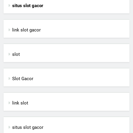
situs slot gacor
link slot gacor
slot
Slot Gacor
link slot
situs slot gacor