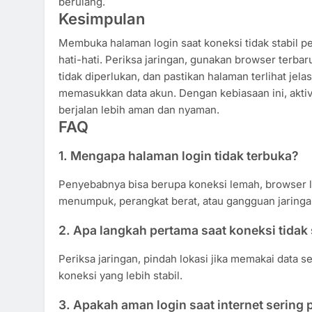
berulang.
Kesimpulan
Membuka halaman login saat koneksi tidak stabil p
hati-hati. Periksa jaringan, gunakan browser terbaru
tidak diperlukan, dan pastikan halaman terlihat jel
memasukkan data akun. Dengan kebiasaan ini, aktivi
berjalan lebih aman dan nyaman.
FAQ
1. Mengapa halaman login tidak terbuka?
Penyebabnya bisa berupa koneksi lemah, browser 
menumpuk, perangkat berat, atau gangguan jaringa
2. Apa langkah pertama saat koneksi tidak 
Periksa jaringan, pindah lokasi jika memakai data s
koneksi yang lebih stabil.
3. Apakah aman login saat internet sering 