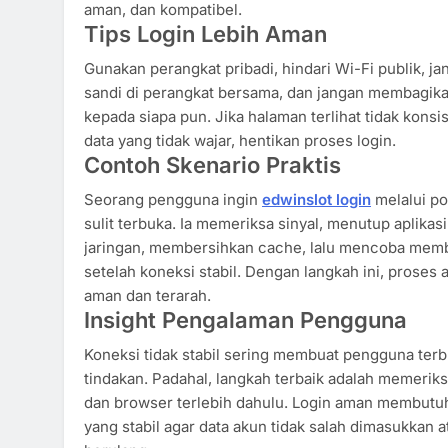
aman, dan kompatibel.
Tips Login Lebih Aman
Gunakan perangkat pribadi, hindari Wi-Fi publik, 
sandi di perangkat bersama, dan jangan membagikan
kepada siapa pun. Jika halaman terlihat tidak kons
data yang tidak wajar, hentikan proses login.
Contoh Skenario Praktis
Seorang pengguna ingin
edwinslot login
melalui po
sulit terbuka. Ia memeriksa sinyal, menutup aplikasi
jaringan, membersihkan cache, lalu mencoba mem
setelah koneksi stabil. Dengan langkah ini, proses 
aman dan terarah.
Insight Pengalaman Pengguna
Koneksi tidak stabil sering membuat pengguna ter
tindakan. Padahal, langkah terbaik adalah memeriks
dan browser terlebih dahulu. Login aman membutu
yang stabil agar data akun tidak salah dimasukkan 