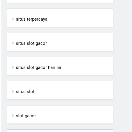
situs terpercaya
situs slot gacor
situs slot gacor hari ini
situs slot
slot gacor