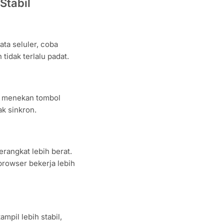
Stabil
ata seluler, coba
 tidak terlalu padat.
n menekan tombol
ak sinkron.
rangkat lebih berat.
browser bekerja lebih
mpil lebih stabil,