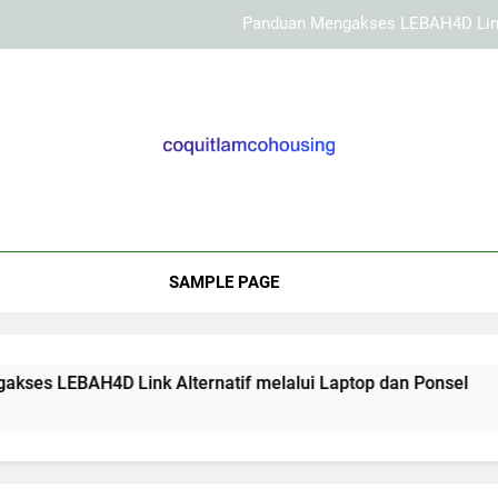
Panduan Mengakses LEBAH4D Link 
Panduan Menghindari Kesalahan Um
KAYA787 Alternatif dengan Dukungan Tampilan u
EDWINSLOT Link Alternatif 
uitlam Cohousing
Panduan Mengakses LEBAH4D Link 
Konsep Cohousing Dengan Komunitas Yang Ramah Dan Inklusif 
Panduan Menghindari Kesalahan Um
SAMPLE PAGE
KAYA787 Alternatif dengan Dukungan Tampilan u
D Link Alternatif melalui Laptop dan Ponsel
Panduan
3 Weeks Ag