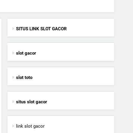
SITUS LINK SLOT GACOR
slot gacor
slot toto
situs slot gacor
link slot gacor