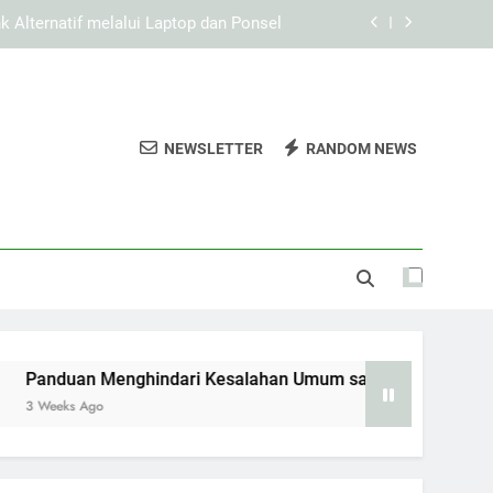
Alternatif melalui Laptop dan Ponsel
um saat Membuka KAYA787 Alternatif
ntuk Beragam Resolusi secara Optimal
NEWSLETTER
RANDOM NEWS
dan Tips Menjaga Koneksi Tetap Stabil
Alternatif melalui Laptop dan Ponsel
Di Coquitlam Cohousing.
um saat Membuka KAYA787 Alternatif
ntuk Beragam Resolusi secara Optimal
 Menghindari Kesalahan Umum saat Membuka KAYA787 Altern
o