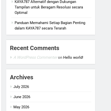
KAYA787 Alternatif dengan Dukungan
Tampilan untuk Beragam Resolusi secara
Optimal
Panduan Memahami Setiap Bagian Penting
dalam KAYA787 secara Terarah
Recent Comments
A WordPress Commenter
on
Hello world!
Archives
July 2026
June 2026
May 2026