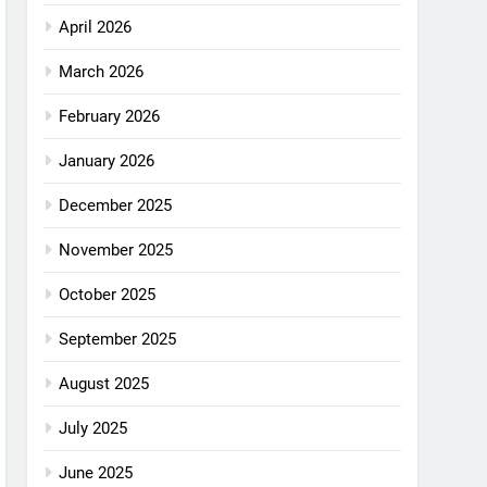
April 2026
March 2026
February 2026
January 2026
December 2025
November 2025
October 2025
September 2025
August 2025
July 2025
June 2025