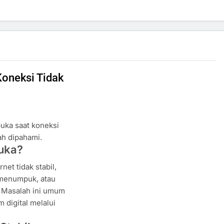
oneksi Tidak
buka saat koneksi
ah dipahami.
uka?
net tidak stabil,
 menumpuk, atau
f. Masalah ini umum
 digital melalui