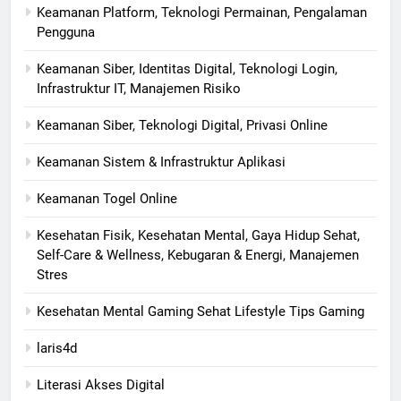
Keamanan Platform, Teknologi Permainan, Pengalaman
Pengguna
Keamanan Siber, Identitas Digital, Teknologi Login,
Infrastruktur IT, Manajemen Risiko
Keamanan Siber, Teknologi Digital, Privasi Online
Keamanan Sistem & Infrastruktur Aplikasi
Keamanan Togel Online
Kesehatan Fisik, Kesehatan Mental, Gaya Hidup Sehat,
Self-Care & Wellness, Kebugaran & Energi, Manajemen
Stres
Kesehatan Mental Gaming Sehat Lifestyle Tips Gaming
laris4d
Literasi Akses Digital