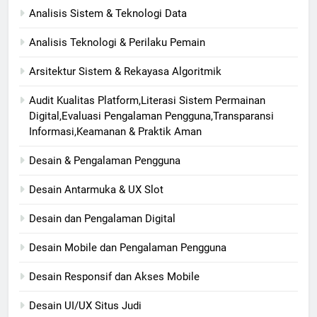
Analisis Sistem & Teknologi Data
Analisis Teknologi & Perilaku Pemain
Arsitektur Sistem & Rekayasa Algoritmik
Audit Kualitas Platform,Literasi Sistem Permainan
Digital,Evaluasi Pengalaman Pengguna,Transparansi
Informasi,Keamanan & Praktik Aman
Desain & Pengalaman Pengguna
Desain Antarmuka & UX Slot
Desain dan Pengalaman Digital
Desain Mobile dan Pengalaman Pengguna
Desain Responsif dan Akses Mobile
Desain UI/UX Situs Judi