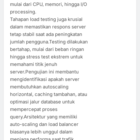
mulai dari CPU, memori, hingga I/O
processing.
Tahapan load testing juga krusial
dalam memastikan respons server
tetap stabil saat ada peningkatan
jumlah pengguna.Testing dilakukan
bertahap, mulai dari beban ringan
hingga stress test ekstrem untuk
memahami titik jenuh
server.Pengujian ini membantu
mengidentifikasi apakah server
membutuhkan autoscaling
horizontal, caching tambahan, atau
optimasi jalur database untuk
mempercepat proses
query.Arsitektur yang memiliki
auto-scaling dan load balancer
biasanya lebih unggul dalam
menjaga performa saat trafik