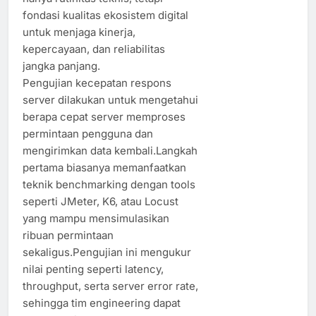
fondasi kualitas ekosistem digital
untuk menjaga kinerja,
kepercayaan, dan reliabilitas
jangka panjang.
Pengujian kecepatan respons
server dilakukan untuk mengetahui
berapa cepat server memproses
permintaan pengguna dan
mengirimkan data kembali.Langkah
pertama biasanya memanfaatkan
teknik benchmarking dengan tools
seperti JMeter, K6, atau Locust
yang mampu mensimulasikan
ribuan permintaan
sekaligus.Pengujian ini mengukur
nilai penting seperti latency,
throughput, serta server error rate,
sehingga tim engineering dapat