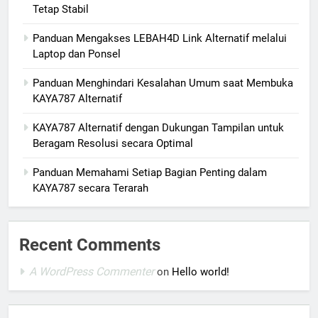
Tetap Stabil
Panduan Mengakses LEBAH4D Link Alternatif melalui
Laptop dan Ponsel
Panduan Menghindari Kesalahan Umum saat Membuka
KAYA787 Alternatif
KAYA787 Alternatif dengan Dukungan Tampilan untuk
Beragam Resolusi secara Optimal
Panduan Memahami Setiap Bagian Penting dalam
KAYA787 secara Terarah
Recent Comments
A WordPress Commenter
on
Hello world!