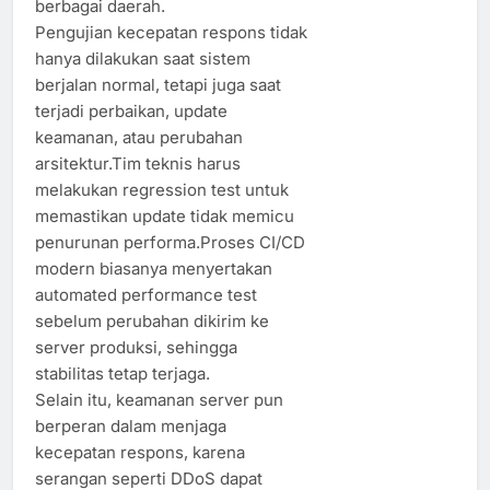
berbagai daerah.
Pengujian kecepatan respons tidak
hanya dilakukan saat sistem
berjalan normal, tetapi juga saat
terjadi perbaikan, update
keamanan, atau perubahan
arsitektur.Tim teknis harus
melakukan regression test untuk
memastikan update tidak memicu
penurunan performa.Proses CI/CD
modern biasanya menyertakan
automated performance test
sebelum perubahan dikirim ke
server produksi, sehingga
stabilitas tetap terjaga.
Selain itu, keamanan server pun
berperan dalam menjaga
kecepatan respons, karena
serangan seperti DDoS dapat