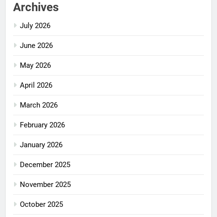
Archives
July 2026
June 2026
May 2026
April 2026
March 2026
February 2026
January 2026
December 2025
November 2025
October 2025