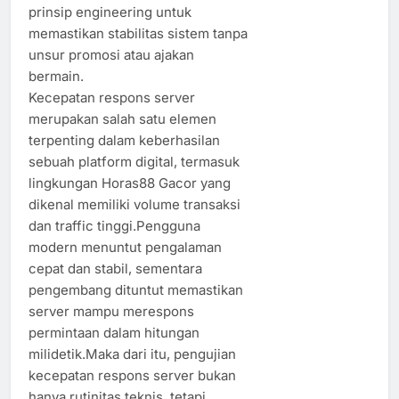
prinsip engineering untuk
memastikan stabilitas sistem tanpa
unsur promosi atau ajakan
bermain.
Kecepatan respons server
merupakan salah satu elemen
terpenting dalam keberhasilan
sebuah platform digital, termasuk
lingkungan Horas88 Gacor yang
dikenal memiliki volume transaksi
dan traffic tinggi.Pengguna
modern menuntut pengalaman
cepat dan stabil, sementara
pengembang dituntut memastikan
server mampu merespons
permintaan dalam hitungan
milidetik.Maka dari itu, pengujian
kecepatan respons server bukan
hanya rutinitas teknis, tetapi