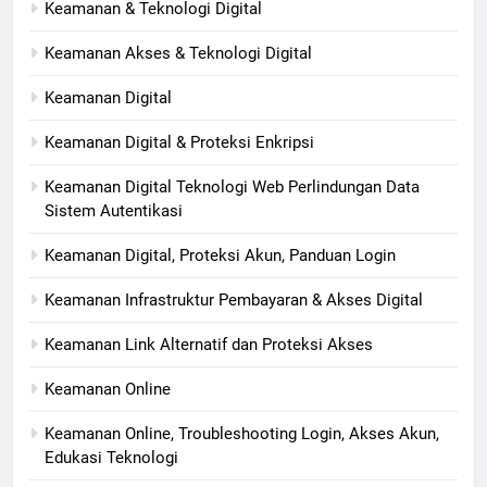
Keamanan & Teknologi Digital
Keamanan Akses & Teknologi Digital
Keamanan Digital
Keamanan Digital & Proteksi Enkripsi
Keamanan Digital Teknologi Web Perlindungan Data
Sistem Autentikasi
Keamanan Digital, Proteksi Akun, Panduan Login
Keamanan Infrastruktur Pembayaran & Akses Digital
Keamanan Link Alternatif dan Proteksi Akses
Keamanan Online
Keamanan Online, Troubleshooting Login, Akses Akun,
Edukasi Teknologi