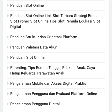
Panduan Slot Online
Panduan Slot Online Link Slot Terbaru Strategi Bonus
Slot Promo Slot Online Tips Slot Pemula Edukasi Slot
Digital
Panduan Struktur dan Orientasi Platform
Panduan Validasi Data Akun
Panduan, Slot Online
Parenting, Tips Rumah Tangga, Edukasi Anak, Gaya
Hidup Keluarga, Perawatan Anak
Pengalaman Mobile dan Akses Digital Praktis
Pengalaman Pengguna dan Evaluasi Platform Online
Pengalaman Pengguna Digital