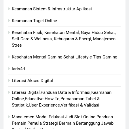
Keamanan Sistem & Infrastruktur Aplikasi
Keamanan Togel Online
Kesehatan Fisik, Kesehatan Mental, Gaya Hidup Sehat,
Self-Care & Wellness, Kebugaran & Energi, Manajemen
Stres
Kesehatan Mental Gaming Sehat Lifestyle Tips Gaming
laris4d
Literasi Akses Digital
Literasi Digital,Panduan Data & Informasi,Keamanan
Online,Educative How-To,Pemahaman Tabel &
Statistik,User Experience,Verifikasi & Validasi
Manajemen Modal Edukasi Judi Slot Online Panduan
Pemain Pemula Strategi Bermain Bertanggung Jawab