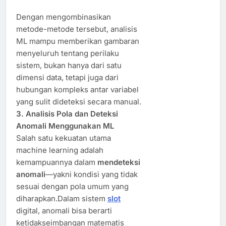
Dengan mengombinasikan
metode-metode tersebut, analisis
ML mampu memberikan gambaran
menyeluruh tentang perilaku
sistem, bukan hanya dari satu
dimensi data, tetapi juga dari
hubungan kompleks antar variabel
yang sulit dideteksi secara manual.
3. Analisis Pola dan Deteksi
Anomali Menggunakan ML
Salah satu kekuatan utama
machine learning adalah
kemampuannya dalam
mendeteksi
anomali
—yakni kondisi yang tidak
sesuai dengan pola umum yang
diharapkan.Dalam sistem
slot
digital, anomali bisa berarti
ketidakseimbangan matematis