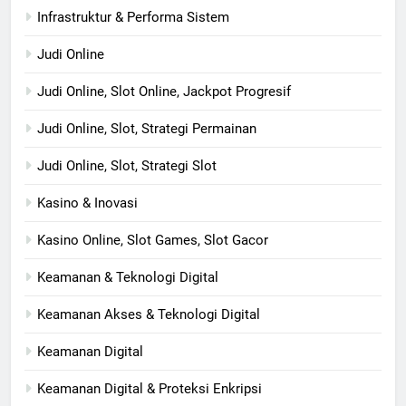
Infrastruktur & Performa Sistem
Judi Online
Judi Online, Slot Online, Jackpot Progresif
Judi Online, Slot, Strategi Permainan
Judi Online, Slot, Strategi Slot
Kasino & Inovasi
Kasino Online, Slot Games, Slot Gacor
Keamanan & Teknologi Digital
Keamanan Akses & Teknologi Digital
Keamanan Digital
Keamanan Digital & Proteksi Enkripsi