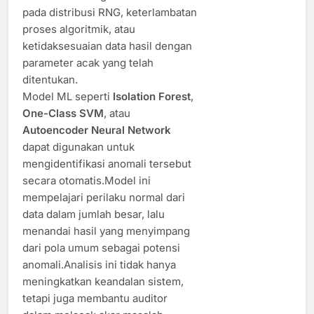
pada distribusi RNG, keterlambatan
proses algoritmik, atau
ketidaksesuaian data hasil dengan
parameter acak yang telah
ditentukan.
Model ML seperti
Isolation Forest
,
One-Class SVM
, atau
Autoencoder Neural Network
dapat digunakan untuk
mengidentifikasi anomali tersebut
secara otomatis.Model ini
mempelajari perilaku normal dari
data dalam jumlah besar, lalu
menandai hasil yang menyimpang
dari pola umum sebagai potensi
anomali.Analisis ini tidak hanya
meningkatkan keandalan sistem,
tetapi juga membantu auditor