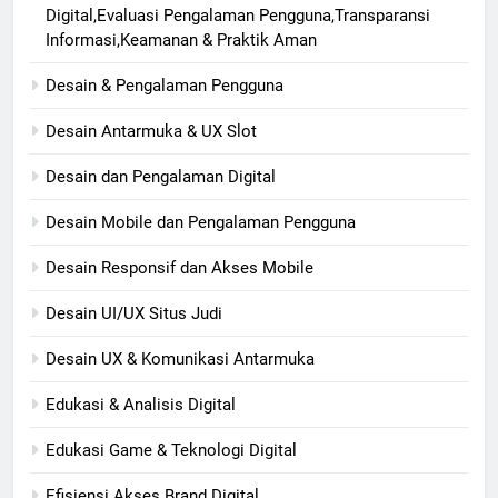
Digital,Evaluasi Pengalaman Pengguna,Transparansi
Informasi,Keamanan & Praktik Aman
Desain & Pengalaman Pengguna
Desain Antarmuka & UX Slot
Desain dan Pengalaman Digital
Desain Mobile dan Pengalaman Pengguna
Desain Responsif dan Akses Mobile
Desain UI/UX Situs Judi
Desain UX & Komunikasi Antarmuka
Edukasi & Analisis Digital
Edukasi Game & Teknologi Digital
Efisiensi Akses Brand Digital