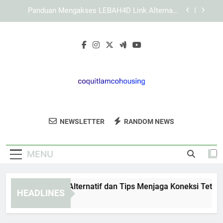
Skip
Panduan Menghindari Kesalahan Umum saat
to
Membuka KAYA787 Alternatif
content
KAYA787 Alternatif dengan Dukungan Tampilan
untuk Beragam Resolusi secara Optimal
EDWINSLOT Link Alternatif dan Tips Menjaga
Koneksi Tetap Stabil
Panduan Mengakses LEBAH4D Link Alternatif
melalui Laptop dan Ponsel
Panduan Menghindari Kesalahan Umum saat
Membuka KAYA787 Alternatif
Coquitlam
Jelajahi Konsep Cohousing Dengan
KAYA787 Alternatif dengan Dukungan Tampilan
NEWSLETTER
RANDOM NEWS
Cohousing
untuk Beragam Resolusi secara Optimal
Komunitas Yang Ramah Dan Inklusif Di
Coquitlam Cohousing.
MENU
WINSLOT Link Alternatif dan Tips Menjaga Koneksi Tetap Stab
HEADLINES
Weeks Ago