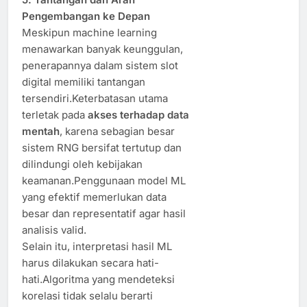
Pengembangan ke Depan
Meskipun machine learning
menawarkan banyak keunggulan,
penerapannya dalam sistem slot
digital memiliki tantangan
tersendiri.Keterbatasan utama
terletak pada
akses terhadap data
mentah
, karena sebagian besar
sistem RNG bersifat tertutup dan
dilindungi oleh kebijakan
keamanan.Penggunaan model ML
yang efektif memerlukan data
besar dan representatif agar hasil
analisis valid.
Selain itu, interpretasi hasil ML
harus dilakukan secara hati-
hati.Algoritma yang mendeteksi
korelasi tidak selalu berarti