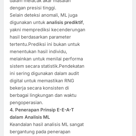
dalam melacak akar masalah
dengan presisi tinggi.
Selain deteksi anomali, ML juga
digunakan untuk
analisis prediktif
,
yakni memprediksi kecenderungan
hasil berdasarkan parameter
tertentu.Prediksi ini bukan untuk
menentukan hasil individu,
melainkan untuk menilai performa
sistem secara statistik.Pendekatan
ini sering digunakan dalam audit
digital untuk memastikan RNG
bekerja secara konsisten di
berbagai lingkungan dan waktu
pengoperasian.
4. Penerapan Prinsip E-E-A-T
dalam Analisis ML
Keandalan hasil analisis ML sangat
bergantung pada penerapan