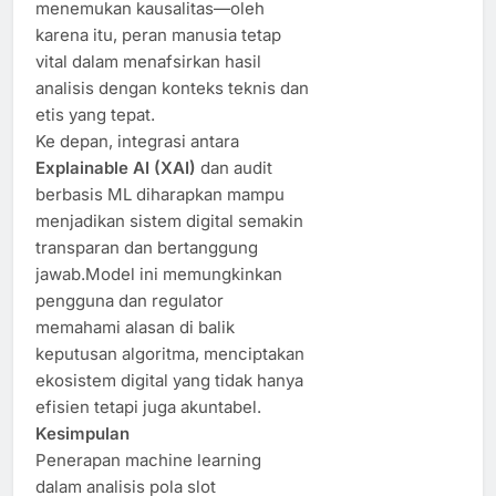
menemukan kausalitas—oleh
karena itu, peran manusia tetap
vital dalam menafsirkan hasil
analisis dengan konteks teknis dan
etis yang tepat.
Ke depan, integrasi antara
Explainable AI (XAI)
dan audit
berbasis ML diharapkan mampu
menjadikan sistem digital semakin
transparan dan bertanggung
jawab.Model ini memungkinkan
pengguna dan regulator
memahami alasan di balik
keputusan algoritma, menciptakan
ekosistem digital yang tidak hanya
efisien tetapi juga akuntabel.
Kesimpulan
Penerapan machine learning
dalam analisis pola slot