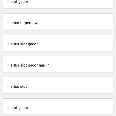
slot gacor
situs terpercaya
situs slot gacor
situs slot gacor hari ini
situs slot
slot gacor