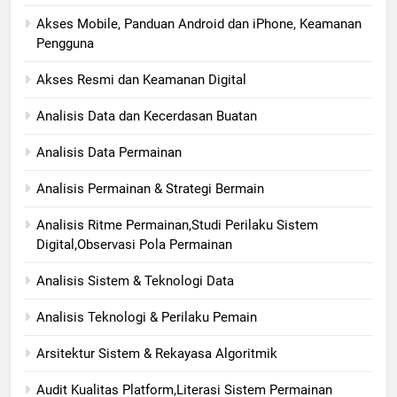
Akses Mobile, Panduan Android dan iPhone, Keamanan
Pengguna
Akses Resmi dan Keamanan Digital
Analisis Data dan Kecerdasan Buatan
Analisis Data Permainan
Analisis Permainan & Strategi Bermain
Analisis Ritme Permainan,Studi Perilaku Sistem
Digital,Observasi Pola Permainan
Analisis Sistem & Teknologi Data
Analisis Teknologi & Perilaku Pemain
Arsitektur Sistem & Rekayasa Algoritmik
Audit Kualitas Platform,Literasi Sistem Permainan