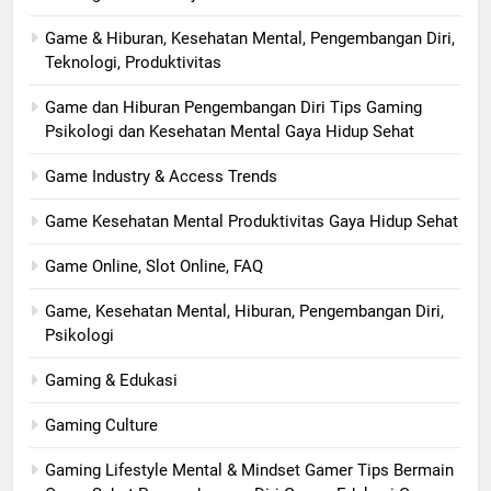
Game & Hiburan, Kesehatan Mental, Pengembangan Diri,
Teknologi, Produktivitas
Game dan Hiburan Pengembangan Diri Tips Gaming
Psikologi dan Kesehatan Mental Gaya Hidup Sehat
Game Industry & Access Trends
Game Kesehatan Mental Produktivitas Gaya Hidup Sehat
Game Online, Slot Online, FAQ
Game, Kesehatan Mental, Hiburan, Pengembangan Diri,
Psikologi
Gaming & Edukasi
Gaming Culture
Gaming Lifestyle Mental & Mindset Gamer Tips Bermain