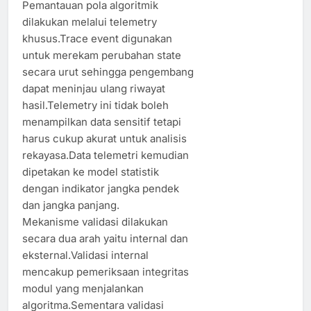
Pemantauan pola algoritmik
dilakukan melalui telemetry
khusus.Trace event digunakan
untuk merekam perubahan state
secara urut sehingga pengembang
dapat meninjau ulang riwayat
hasil.Telemetry ini tidak boleh
menampilkan data sensitif tetapi
harus cukup akurat untuk analisis
rekayasa.Data telemetri kemudian
dipetakan ke model statistik
dengan indikator jangka pendek
dan jangka panjang.
Mekanisme validasi dilakukan
secara dua arah yaitu internal dan
eksternal.Validasi internal
mencakup pemeriksaan integritas
modul yang menjalankan
algoritma.Sementara validasi