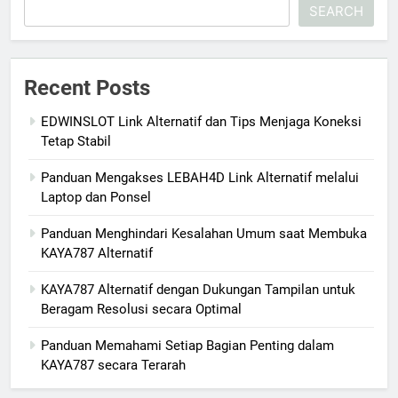
SEARCH
Recent Posts
EDWINSLOT Link Alternatif dan Tips Menjaga Koneksi
Tetap Stabil
Panduan Mengakses LEBAH4D Link Alternatif melalui
Laptop dan Ponsel
Panduan Menghindari Kesalahan Umum saat Membuka
KAYA787 Alternatif
KAYA787 Alternatif dengan Dukungan Tampilan untuk
Beragam Resolusi secara Optimal
Panduan Memahami Setiap Bagian Penting dalam
KAYA787 secara Terarah