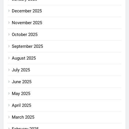
December 2025
November 2025
October 2025
September 2025
August 2025
July 2025
June 2025
May 2025
April 2025
March 2025