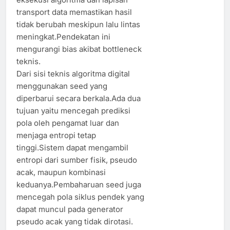
transport data memastikan hasil
tidak berubah meskipun lalu lintas
meningkat.Pendekatan ini
mengurangi bias akibat bottleneck
teknis.
Dari sisi teknis algoritma digital
menggunakan seed yang
diperbarui secara berkala.Ada dua
tujuan yaitu mencegah prediksi
pola oleh pengamat luar dan
menjaga entropi tetap
tinggi.Sistem dapat mengambil
entropi dari sumber fisik, pseudo
acak, maupun kombinasi
keduanya.Pembaharuan seed juga
mencegah pola siklus pendek yang
dapat muncul pada generator
pseudo acak yang tidak dirotasi.