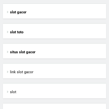
slot gacor
slot toto
situs slot gacor
link slot gacor
slot