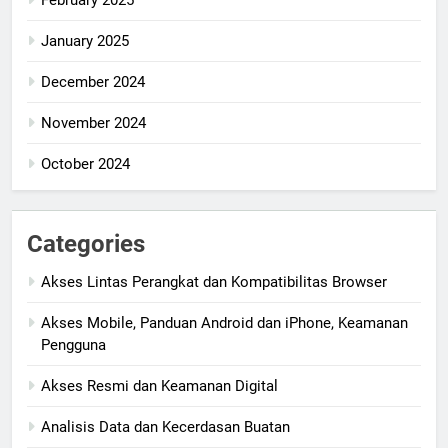
February 2025
January 2025
December 2024
November 2024
October 2024
Categories
Akses Lintas Perangkat dan Kompatibilitas Browser
Akses Mobile, Panduan Android dan iPhone, Keamanan
Pengguna
Akses Resmi dan Keamanan Digital
Analisis Data dan Kecerdasan Buatan