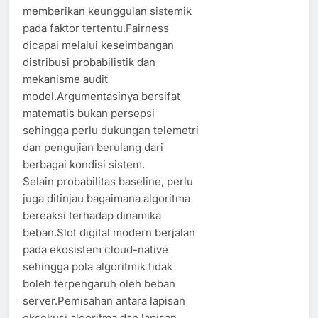
memberikan keunggulan sistemik
pada faktor tertentu.Fairness
dicapai melalui keseimbangan
distribusi probabilistik dan
mekanisme audit
model.Argumentasinya bersifat
matematis bukan persepsi
sehingga perlu dukungan telemetri
dan pengujian berulang dari
berbagai kondisi sistem.
Selain probabilitas baseline, perlu
juga ditinjau bagaimana algoritma
bereaksi terhadap dinamika
beban.Slot digital modern berjalan
pada ekosistem cloud-native
sehingga pola algoritmik tidak
boleh terpengaruh oleh beban
server.Pemisahan antara lapisan
eksekusi algoritma dan lapisan