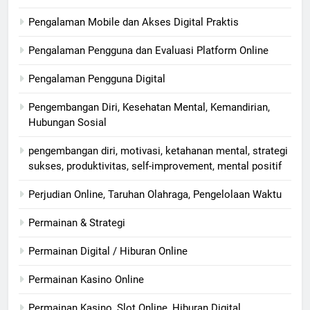
Pengalaman Mobile dan Akses Digital Praktis
Pengalaman Pengguna dan Evaluasi Platform Online
Pengalaman Pengguna Digital
Pengembangan Diri, Kesehatan Mental, Kemandirian,
Hubungan Sosial
pengembangan diri, motivasi, ketahanan mental, strategi
sukses, produktivitas, self-improvement, mental positif
Perjudian Online, Taruhan Olahraga, Pengelolaan Waktu
Permainan & Strategi
Permainan Digital / Hiburan Online
Permainan Kasino Online
Permainan Kasino, Slot Online, Hiburan Digital