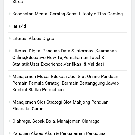
Stres
Kesehatan Mental Gaming Sehat Lifestyle Tips Gaming
laris4d
Literasi Akses Digital
Literasi Digital,Panduan Data & Informasi,Keamanan
Online,Educative How-To,Pemahaman Tabel &
Statistik,User Experience,Verifikasi & Validasi
Manajemen Modal Edukasi Judi Slot Online Panduan
Pemain Pemula Strategi Bermain Bertanggung Jawab
Kontrol Risiko Permainan
Manajemen Slot Strategi Slot Mahjong Panduan
Finansial Game
Olahraga, Sepak Bola, Manajemen Olahraga
Panduan Akses Akun & Pengalaman Pengguna