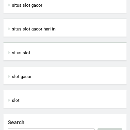
situs slot gacor
situs slot gacor hari ini
situs slot
slot gacor
slot
Search