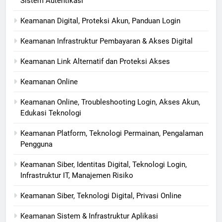
Sistem Autentikasi
Keamanan Digital, Proteksi Akun, Panduan Login
Keamanan Infrastruktur Pembayaran & Akses Digital
Keamanan Link Alternatif dan Proteksi Akses
Keamanan Online
Keamanan Online, Troubleshooting Login, Akses Akun,
Edukasi Teknologi
Keamanan Platform, Teknologi Permainan, Pengalaman
Pengguna
Keamanan Siber, Identitas Digital, Teknologi Login,
Infrastruktur IT, Manajemen Risiko
Keamanan Siber, Teknologi Digital, Privasi Online
Keamanan Sistem & Infrastruktur Aplikasi