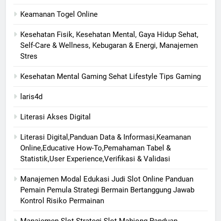
Keamanan Togel Online
Kesehatan Fisik, Kesehatan Mental, Gaya Hidup Sehat,
Self-Care & Wellness, Kebugaran & Energi, Manajemen
Stres
Kesehatan Mental Gaming Sehat Lifestyle Tips Gaming
laris4d
Literasi Akses Digital
Literasi Digital,Panduan Data & Informasi,Keamanan
Online,Educative How-To,Pemahaman Tabel &
Statistik,User Experience,Verifikasi & Validasi
Manajemen Modal Edukasi Judi Slot Online Panduan
Pemain Pemula Strategi Bermain Bertanggung Jawab
Kontrol Risiko Permainan