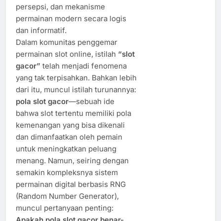
persepsi, dan mekanisme
permainan modern secara logis
dan informatif.
Dalam komunitas penggemar
permainan slot online, istilah
“slot
gacor”
telah menjadi fenomena
yang tak terpisahkan. Bahkan lebih
dari itu, muncul istilah turunannya:
pola slot gacor
—sebuah ide
bahwa slot tertentu memiliki pola
kemenangan yang bisa dikenali
dan dimanfaatkan oleh pemain
untuk meningkatkan peluang
menang. Namun, seiring dengan
semakin kompleksnya sistem
permainan digital berbasis RNG
(Random Number Generator),
muncul pertanyaan penting:
Apakah pola slot gacor benar-