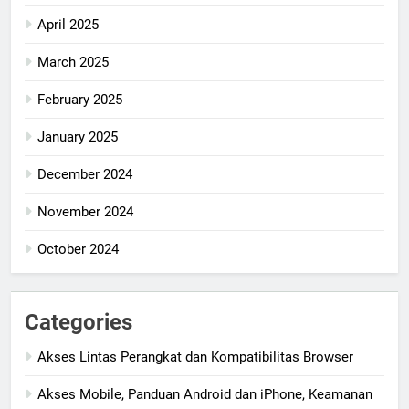
April 2025
March 2025
February 2025
January 2025
December 2024
November 2024
October 2024
Categories
Akses Lintas Perangkat dan Kompatibilitas Browser
Akses Mobile, Panduan Android dan iPhone, Keamanan