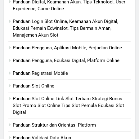
Panduan Digital, Keamanan Akun, Tips Teknologi, User
Experience, Game Online
Panduan Login Slot Online, Keamanan Akun Digital,
Edukasi Pemain Edwinslot, Tips Bermain Aman,
Manajemen Akun Slot
Panduan Pengguna, Aplikasi Mobile, Perjudian Online
Panduan Pengguna, Edukasi Digital, Platform Online
Panduan Registrasi Mobile
Panduan Slot Online
Panduan Slot Online Link Slot Terbaru Strategi Bonus
Slot Promo Slot Online Tips Slot Pemula Edukasi Slot
Digital
Panduan Struktur dan Orientasi Platform
Panduan Validasi Data Akun