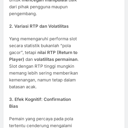
dari pihak pengguna maupun
pengembang.
2.
Variasi RTP dan Volatilitas
Yang memengaruhi performa slot
secara statistik bukanlah “pola
gacor”, tetapi
nilai RTP (Return to
Player)
dan
volatilitas permainan
.
Slot dengan RTP tinggi mungkin
memang lebih sering memberikan
kemenangan, namun tetap dalam
batasan acak.
3.
Efek Kognitif: Confirmation
Bias
Pemain yang percaya pada pola
tertentu cenderung mengalami