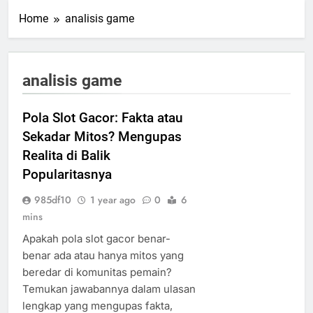
Home
analisis game
analisis game
Pola Slot Gacor: Fakta atau
Sekadar Mitos? Mengupas
Realita di Balik
Popularitasnya
985df10
1 year ago
0
6
mins
Apakah pola slot gacor benar-
benar ada atau hanya mitos yang
beredar di komunitas pemain?
Temukan jawabannya dalam ulasan
lengkap yang mengupas fakta,