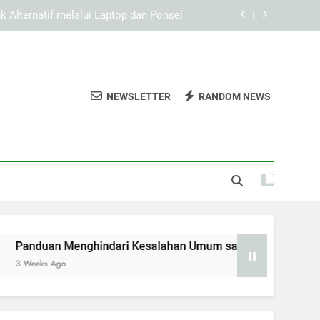
Alternatif melalui Laptop dan Ponsel
um saat Membuka KAYA787 Alternatif
ntuk Beragam Resolusi secara Optimal
NEWSLETTER
RANDOM NEWS
dan Tips Menjaga Koneksi Tetap Stabil
Alternatif melalui Laptop dan Ponsel
Di Coquitlam Cohousing.
um saat Membuka KAYA787 Alternatif
ntuk Beragam Resolusi secara Optimal
Menghindari Kesalahan Umum saat Membuka KAYA787 Altern
o