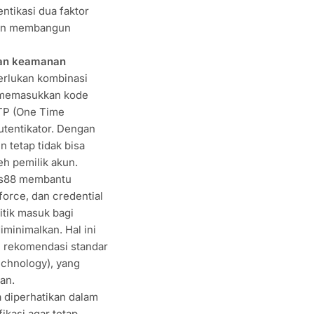
ntikasi dua faktor
 dan membangun
san keamanan
rlukan kombinasi
a memasukkan kode
TP (One Time
utentikator. Dengan
n tetap tidak bisa
eh pemilik akun.
ras88 membantu
orce, dan credential
itik masuk bagi
iminimalkan. Hal ini
n rekomendasi standar
echnology), yang
an.
 diperhatikan dalam
kasi agar tetap