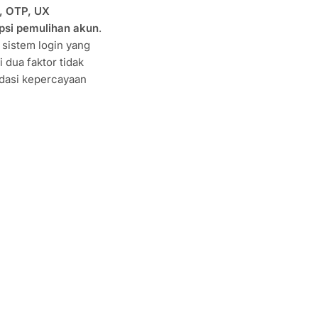
, OTP, UX
opsi pemulihan akun
.
sistem login yang
 dua faktor tidak
ndasi kepercayaan