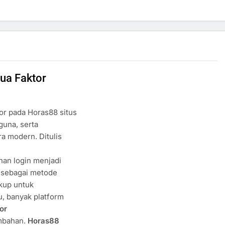
Dua Faktor
tor pada Horas88 situs
una, serta
ra modern. Ditulis
nan login menjadi
d sebagai metode
ukup untuk
, banyak platform
or
mbahan.
Horas88