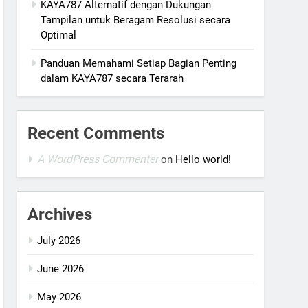
KAYA787 Alternatif dengan Dukungan
Tampilan untuk Beragam Resolusi secara
Optimal
Panduan Memahami Setiap Bagian Penting
dalam KAYA787 secara Terarah
Recent Comments
A WordPress Commenter
on
Hello world!
Archives
July 2026
June 2026
May 2026