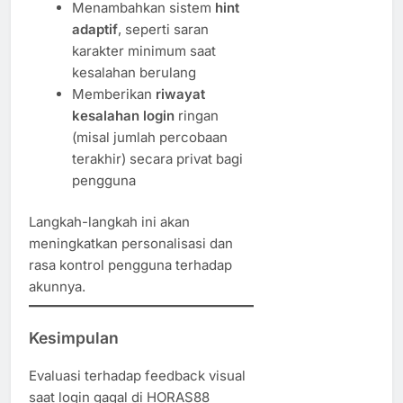
Menambahkan sistem
hint
adaptif
, seperti saran
karakter minimum saat
kesalahan berulang
Memberikan
riwayat
kesalahan login
ringan
(misal jumlah percobaan
terakhir) secara privat bagi
pengguna
Langkah-langkah ini akan
meningkatkan personalisasi dan
rasa kontrol pengguna terhadap
akunnya.
Kesimpulan
Evaluasi terhadap feedback visual
saat login gagal di HORAS88