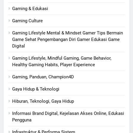
Gaming & Edukasi
Gaming Culture
Gaming Lifestyle Mental & Mindset Gamer Tips Bermain
Game Sehat Pengembangan Diri Gamer Edukasi Game
Digital
Gaming Lifestyle, Mindful Gaming, Game Behavior,
Healthy Gaming Habits, Player Experience
Gaming, Panduan, Champion4D
Gaya Hidup & Teknologi
Hiburan, Teknologi, Gaya Hidup
Informasi Brand Digital, Kejelasan Akses Online, Edukasi
Pengguna
Infrastruktur & Performa Sistem