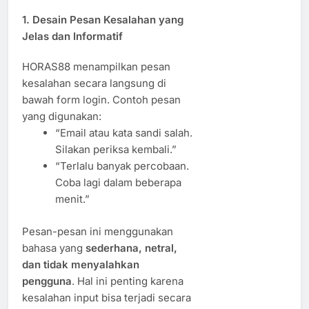
1.
Desain Pesan Kesalahan yang
Jelas dan Informatif
HORAS88 menampilkan pesan
kesalahan secara langsung di
bawah form login. Contoh pesan
yang digunakan:
“Email atau kata sandi salah.
Silakan periksa kembali.”
“Terlalu banyak percobaan.
Coba lagi dalam beberapa
menit.”
Pesan-pesan ini menggunakan
bahasa yang
sederhana, netral,
dan tidak menyalahkan
pengguna
. Hal ini penting karena
kesalahan input bisa terjadi secara