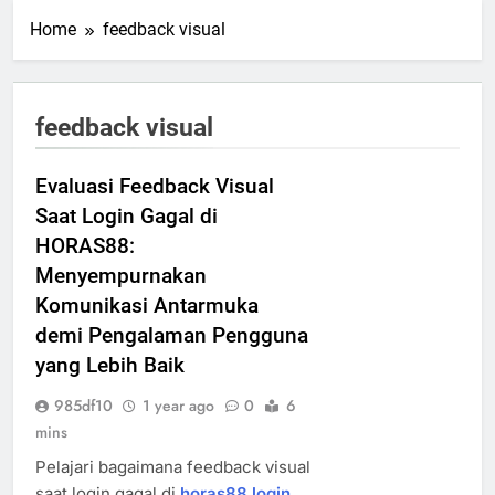
Home
feedback visual
feedback visual
Evaluasi Feedback Visual
Saat Login Gagal di
HORAS88:
Menyempurnakan
Komunikasi Antarmuka
demi Pengalaman Pengguna
yang Lebih Baik
985df10
1 year ago
0
6
mins
Pelajari bagaimana feedback visual
saat login gagal di
horas88 login