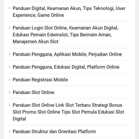
Panduan Digital, Keamanan Akun, Tips Teknologi, User
Experience, Game Online
Panduan Login Slot Online, Keamanan Akun Digital,
Edukasi Pemain Edwinslot, Tips Bermain Aman,
Manajemen Akun Slot
Panduan Pengguna, Aplikasi Mobile, Perjudian Online
Panduan Pengguna, Edukasi Digital, Platform Online
Panduan Registrasi Mobile
Panduan Slot Online
Panduan Slot Online Link Slot Terbaru Strategi Bonus
Slot Promo Slot Online Tips Slot Pemula Edukasi Slot
Digital
Panduan Struktur dan Orientasi Platform