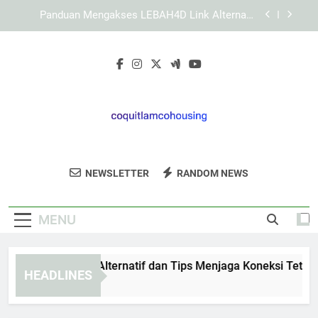
Skip
Panduan Menghindari Kesalahan Umum saat
to
Membuka KAYA787 Alternatif
content
KAYA787 Alternatif dengan Dukungan Tampilan
untuk Beragam Resolusi secara Optimal
EDWINSLOT Link Alternatif dan Tips Menjaga
Koneksi Tetap Stabil
Panduan Mengakses LEBAH4D Link Alternatif
melalui Laptop dan Ponsel
Panduan Menghindari Kesalahan Umum saat
Membuka KAYA787 Alternatif
Coquitlam
Jelajahi Konsep Cohousing Dengan
KAYA787 Alternatif dengan Dukungan Tampilan
NEWSLETTER
RANDOM NEWS
Cohousing
untuk Beragam Resolusi secara Optimal
Komunitas Yang Ramah Dan Inklusif Di
Coquitlam Cohousing.
MENU
WINSLOT Link Alternatif dan Tips Menjaga Koneksi Tetap Stab
HEADLINES
Weeks Ago