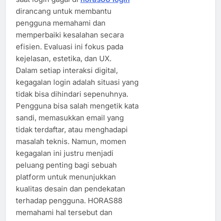
dirancang untuk membantu
pengguna memahami dan
memperbaiki kesalahan secara
efisien. Evaluasi ini fokus pada
kejelasan, estetika, dan UX.
Dalam setiap interaksi digital,
kegagalan login adalah situasi yang
tidak bisa dihindari sepenuhnya.
Pengguna bisa salah mengetik kata
sandi, memasukkan email yang
tidak terdaftar, atau menghadapi
masalah teknis. Namun, momen
kegagalan ini justru menjadi
peluang penting bagi sebuah
platform untuk menunjukkan
kualitas desain dan pendekatan
terhadap pengguna. HORAS88
memahami hal tersebut dan