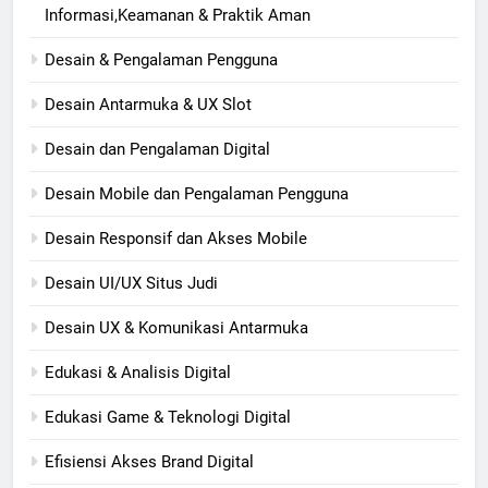
Informasi,Keamanan & Praktik Aman
Desain & Pengalaman Pengguna
Desain Antarmuka & UX Slot
Desain dan Pengalaman Digital
Desain Mobile dan Pengalaman Pengguna
Desain Responsif dan Akses Mobile
Desain UI/UX Situs Judi
Desain UX & Komunikasi Antarmuka
Edukasi & Analisis Digital
Edukasi Game & Teknologi Digital
Efisiensi Akses Brand Digital