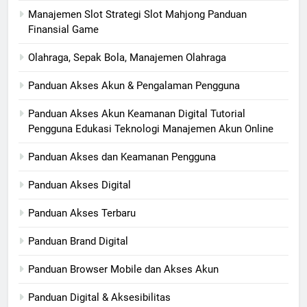
Manajemen Slot Strategi Slot Mahjong Panduan
Finansial Game
Olahraga, Sepak Bola, Manajemen Olahraga
Panduan Akses Akun & Pengalaman Pengguna
Panduan Akses Akun Keamanan Digital Tutorial
Pengguna Edukasi Teknologi Manajemen Akun Online
Panduan Akses dan Keamanan Pengguna
Panduan Akses Digital
Panduan Akses Terbaru
Panduan Brand Digital
Panduan Browser Mobile dan Akses Akun
Panduan Digital & Aksesibilitas