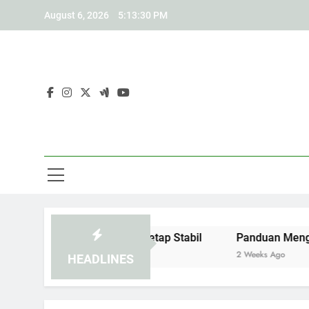
Skip
August 6, 2026
5:13:31 PM
to
content
Coq
Jelajahi 
enjaga Koneksi Tetap Stabil
Panduan Mengakses LEBAH4
2 Weeks Ago
HEADLINES