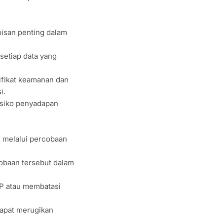
apisan penting dalam
setiap data yang
tifikat keamanan dan
i.
isiko penyadapan
 melalui percobaan
obaan tersebut dalam
 IP atau membatasi
dapat merugikan