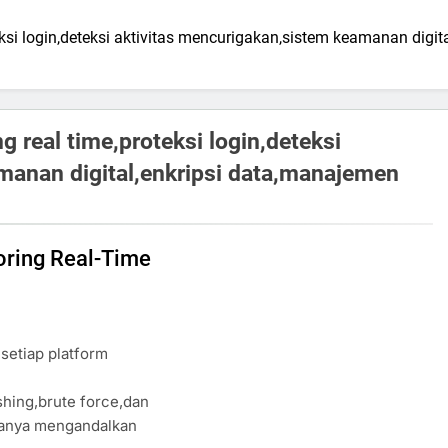
i login,deteksi aktivitas mencurigakan,sistem keamanan digit
real time,proteksi login,deteksi
manan digital,enkripsi data,manajemen
oring Real-Time
setiap platform
shing,brute force,dan
 hanya mengandalkan