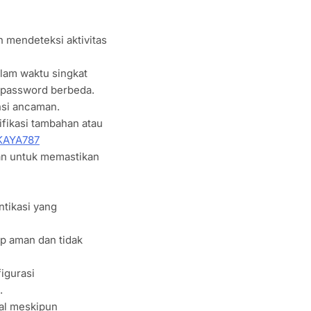
h mendeteksi aktivitas
alam waktu singkat
 password berbeda.
nsi ancaman.
fikasi tambahan atau
KAYA787
an untuk memastikan
ntikasi yang
ap aman dan tidak
figurasi
.
al meskipun