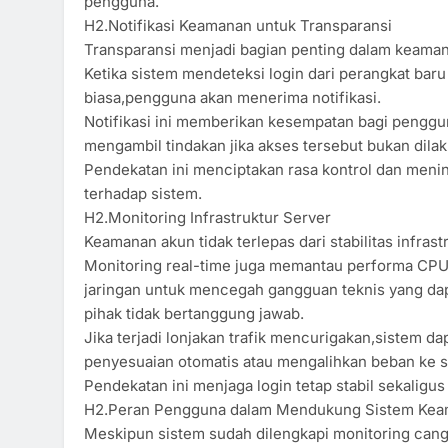
pengguna.
H2.Notifikasi Keamanan untuk Transparansi
Transparansi menjadi bagian penting dalam keaman
Ketika sistem mendeteksi login dari perangkat baru 
biasa,pengguna akan menerima notifikasi.
Notifikasi ini memberikan kesempatan bagi penggu
mengambil tindakan jika akses tersebut bukan dila
Pendekatan ini menciptakan rasa kontrol dan men
terhadap sistem.
H2.Monitoring Infrastruktur Server
Keamanan akun tidak terlepas dari stabilitas infrast
Monitoring real-time juga memantau performa CPU
jaringan untuk mencegah gangguan teknis yang da
pihak tidak bertanggung jawab.
Jika terjadi lonjakan trafik mencurigakan,sistem d
penyesuaian otomatis atau mengalihkan beban ke 
Pendekatan ini menjaga login tetap stabil sekaligu
H2.Peran Pengguna dalam Mendukung Sistem Ke
Meskipun sistem sudah dilengkapi monitoring can