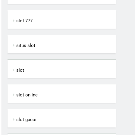
slot 777
situs slot
slot
slot online
slot gacor