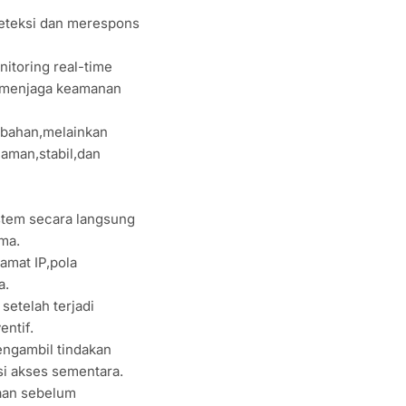
eteksi dan merespons
itoring real-time
 menjaga keamanan
ambahan,melainkan
 aman,stabil,dan
stem secara langsung
ma.
lamat IP,pola
a.
etelah terjadi
entif.
engambil tindakan
si akses sementara.
aan sebelum