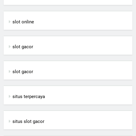
slot online
slot gacor
slot gacor
situs terpercaya
situs slot gacor