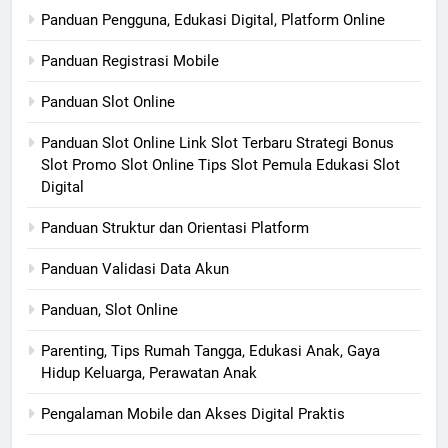
Panduan Pengguna, Edukasi Digital, Platform Online
Panduan Registrasi Mobile
Panduan Slot Online
Panduan Slot Online Link Slot Terbaru Strategi Bonus
Slot Promo Slot Online Tips Slot Pemula Edukasi Slot
Digital
Panduan Struktur dan Orientasi Platform
Panduan Validasi Data Akun
Panduan, Slot Online
Parenting, Tips Rumah Tangga, Edukasi Anak, Gaya
Hidup Keluarga, Perawatan Anak
Pengalaman Mobile dan Akses Digital Praktis