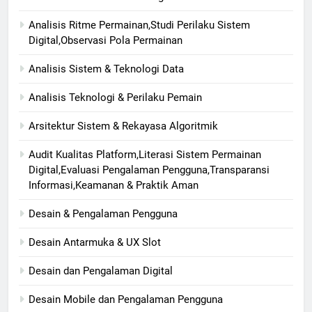
Analisis Ritme Permainan,Studi Perilaku Sistem
Digital,Observasi Pola Permainan
Analisis Sistem & Teknologi Data
Analisis Teknologi & Perilaku Pemain
Arsitektur Sistem & Rekayasa Algoritmik
Audit Kualitas Platform,Literasi Sistem Permainan
Digital,Evaluasi Pengalaman Pengguna,Transparansi
Informasi,Keamanan & Praktik Aman
Desain & Pengalaman Pengguna
Desain Antarmuka & UX Slot
Desain dan Pengalaman Digital
Desain Mobile dan Pengalaman Pengguna