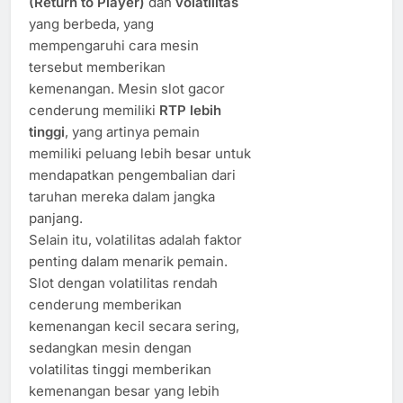
(Return to Player)
dan
volatilitas
yang berbeda, yang
mempengaruhi cara mesin
tersebut memberikan
kemenangan. Mesin slot gacor
cenderung memiliki
RTP lebih
tinggi
, yang artinya pemain
memiliki peluang lebih besar untuk
mendapatkan pengembalian dari
taruhan mereka dalam jangka
panjang.
Selain itu, volatilitas adalah faktor
penting dalam menarik pemain.
Slot dengan volatilitas rendah
cenderung memberikan
kemenangan kecil secara sering,
sedangkan mesin dengan
volatilitas tinggi memberikan
kemenangan besar yang lebih