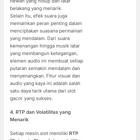
hewan yang hidup dan latar
belakang yang menarik.
Selain itu, efek suara juga
memainkan peran penting dalam
menciptakan suasana permainan
yang mendalam. Dari suara
kemenangan hingga musik latar
yang membangun ketegangan,
elemen audio ini membuat setiap
putaran semakin mendalam dan
menyenangkan. Fitur visual dan
audio yang kaya ini adalah salah
satu daya tarik utama dari slot
gacor yang sukses.
4.
RTP dan Volatilitas yang
Menarik
Setiap mesin slot memiliki
RTP