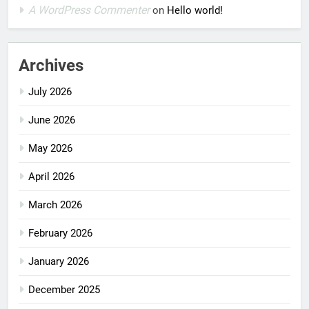
A WordPress Commenter
on
Hello world!
Archives
July 2026
June 2026
May 2026
April 2026
March 2026
February 2026
January 2026
December 2025