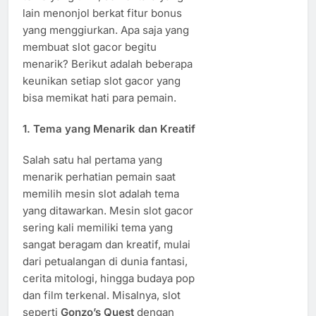
lain menonjol berkat fitur bonus
yang menggiurkan. Apa saja yang
membuat slot gacor begitu
menarik? Berikut adalah beberapa
keunikan setiap slot gacor yang
bisa memikat hati para pemain.
1.
Tema yang Menarik dan Kreatif
Salah satu hal pertama yang
menarik perhatian pemain saat
memilih mesin slot adalah tema
yang ditawarkan. Mesin slot gacor
sering kali memiliki tema yang
sangat beragam dan kreatif, mulai
dari petualangan di dunia fantasi,
cerita mitologi, hingga budaya pop
dan film terkenal. Misalnya, slot
seperti
Gonzo’s Quest
dengan