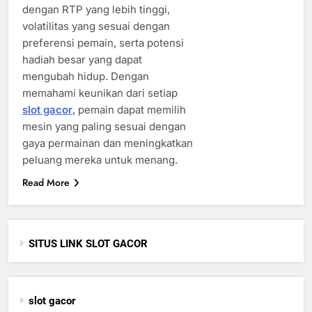
dengan RTP yang lebih tinggi,
volatilitas yang sesuai dengan
preferensi pemain, serta potensi
hadiah besar yang dapat
mengubah hidup. Dengan
memahami keunikan dari setiap
slot gacor
, pemain dapat memilih
mesin yang paling sesuai dengan
gaya permainan dan meningkatkan
peluang mereka untuk menang.
Read More
SITUS LINK SLOT GACOR
slot gacor