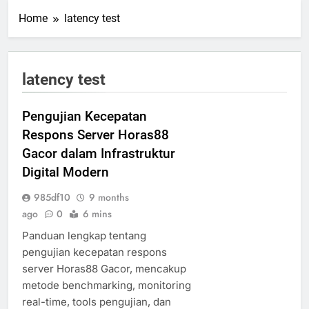
Home
latency test
latency test
Pengujian Kecepatan
Respons Server Horas88
Gacor dalam Infrastruktur
Digital Modern
985df10
9 months
ago
0
6 mins
Panduan lengkap tentang
pengujian kecepatan respons
server Horas88 Gacor, mencakup
metode benchmarking, monitoring
real-time, tools pengujian, dan