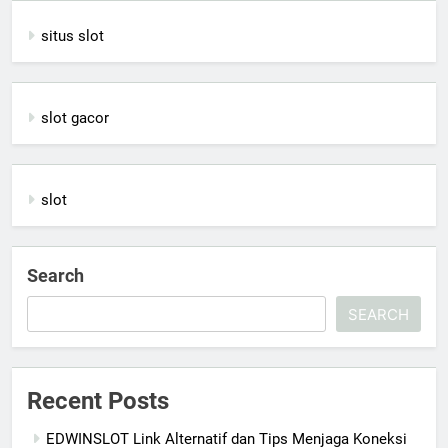
situs slot
slot gacor
slot
Search
SEARCH
Recent Posts
EDWINSLOT Link Alternatif dan Tips Menjaga Koneksi