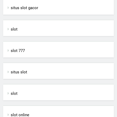
situs slot gacor
slot
slot 777
situs slot
slot
slot online