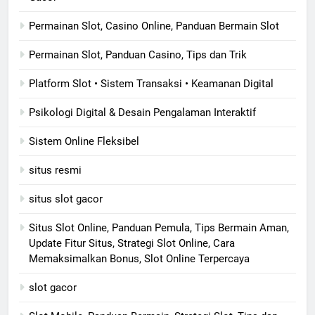
Permainan Slot, Casino Online, Panduan Bermain Slot
Permainan Slot, Panduan Casino, Tips dan Trik
Platform Slot • Sistem Transaksi • Keamanan Digital
Psikologi Digital & Desain Pengalaman Interaktif
Sistem Online Fleksibel
situs resmi
situs slot gacor
Situs Slot Online, Panduan Pemula, Tips Bermain Aman,
Update Fitur Situs, Strategi Slot Online, Cara
Memaksimalkan Bonus, Slot Online Terpercaya
slot gacor