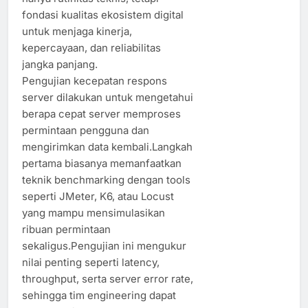
fondasi kualitas ekosistem digital
untuk menjaga kinerja,
kepercayaan, dan reliabilitas
jangka panjang.
Pengujian kecepatan respons
server dilakukan untuk mengetahui
berapa cepat server memproses
permintaan pengguna dan
mengirimkan data kembali.Langkah
pertama biasanya memanfaatkan
teknik benchmarking dengan tools
seperti JMeter, K6, atau Locust
yang mampu mensimulasikan
ribuan permintaan
sekaligus.Pengujian ini mengukur
nilai penting seperti latency,
throughput, serta server error rate,
sehingga tim engineering dapat