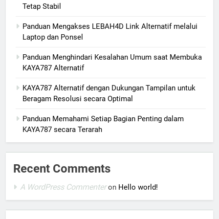
Tetap Stabil
Panduan Mengakses LEBAH4D Link Alternatif melalui
Laptop dan Ponsel
Panduan Menghindari Kesalahan Umum saat Membuka
KAYA787 Alternatif
KAYA787 Alternatif dengan Dukungan Tampilan untuk
Beragam Resolusi secara Optimal
Panduan Memahami Setiap Bagian Penting dalam
KAYA787 secara Terarah
Recent Comments
A WordPress Commenter
on
Hello world!