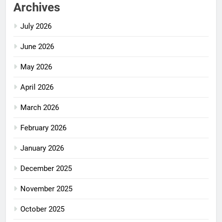
Archives
July 2026
June 2026
May 2026
April 2026
March 2026
February 2026
January 2026
December 2025
November 2025
October 2025