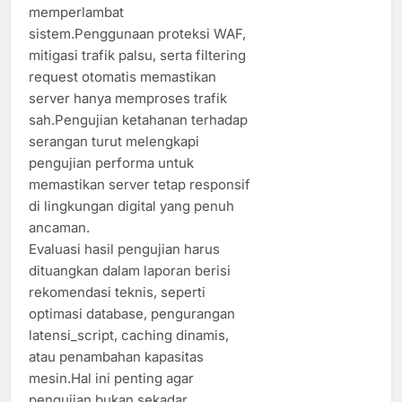
memperlambat
sistem.Penggunaan proteksi WAF,
mitigasi trafik palsu, serta filtering
request otomatis memastikan
server hanya memproses trafik
sah.Pengujian ketahanan terhadap
serangan turut melengkapi
pengujian performa untuk
memastikan server tetap responsif
di lingkungan digital yang penuh
ancaman.
Evaluasi hasil pengujian harus
dituangkan dalam laporan berisi
rekomendasi teknis, seperti
optimasi database, pengurangan
latensi_script, caching dinamis,
atau penambahan kapasitas
mesin.Hal ini penting agar
pengujian bukan sekadar