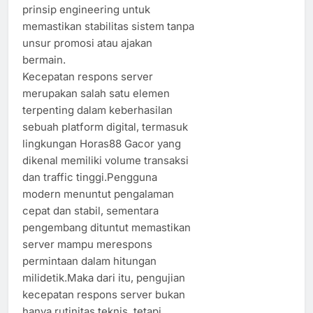
prinsip engineering untuk
memastikan stabilitas sistem tanpa
unsur promosi atau ajakan
bermain.
Kecepatan respons server
merupakan salah satu elemen
terpenting dalam keberhasilan
sebuah platform digital, termasuk
lingkungan Horas88 Gacor yang
dikenal memiliki volume transaksi
dan traffic tinggi.Pengguna
modern menuntut pengalaman
cepat dan stabil, sementara
pengembang dituntut memastikan
server mampu merespons
permintaan dalam hitungan
milidetik.Maka dari itu, pengujian
kecepatan respons server bukan
hanya rutinitas teknis, tetapi