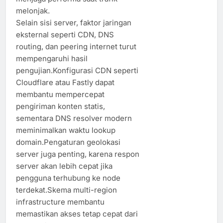
melonjak.
Selain sisi server, faktor jaringan
eksternal seperti CDN, DNS
routing, dan peering internet turut
mempengaruhi hasil
pengujian.Konfigurasi CDN seperti
Cloudflare atau Fastly dapat
membantu mempercepat
pengiriman konten statis,
sementara DNS resolver modern
meminimalkan waktu lookup
domain.Pengaturan geolokasi
server juga penting, karena respon
server akan lebih cepat jika
pengguna terhubung ke node
terdekat.Skema multi-region
infrastructure membantu
memastikan akses tetap cepat dari