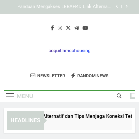
Skip
Panduan Menghindari Kesalahan Umum saat
to
Membuka KAYA787 Alternatif
content
KAYA787 Alternatif dengan Dukungan Tampilan
untuk Beragam Resolusi secara Optimal
EDWINSLOT Link Alternatif dan Tips Menjaga
Koneksi Tetap Stabil
Panduan Mengakses LEBAH4D Link Alternatif
melalui Laptop dan Ponsel
Panduan Menghindari Kesalahan Umum saat
Membuka KAYA787 Alternatif
Coquitlam
Jelajahi Konsep Cohousing Dengan
KAYA787 Alternatif dengan Dukungan Tampilan
NEWSLETTER
RANDOM NEWS
Cohousing
untuk Beragam Resolusi secara Optimal
Komunitas Yang Ramah Dan Inklusif Di
Coquitlam Cohousing.
MENU
WINSLOT Link Alternatif dan Tips Menjaga Koneksi Tetap Stab
HEADLINES
Weeks Ago