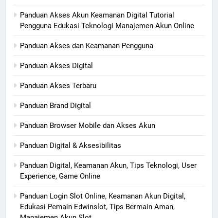
Panduan Akses Akun Keamanan Digital Tutorial
Pengguna Edukasi Teknologi Manajemen Akun Online
Panduan Akses dan Keamanan Pengguna
Panduan Akses Digital
Panduan Akses Terbaru
Panduan Brand Digital
Panduan Browser Mobile dan Akses Akun
Panduan Digital & Aksesibilitas
Panduan Digital, Keamanan Akun, Tips Teknologi, User
Experience, Game Online
Panduan Login Slot Online, Keamanan Akun Digital,
Edukasi Pemain Edwinslot, Tips Bermain Aman,
Manajemen Akun Slot