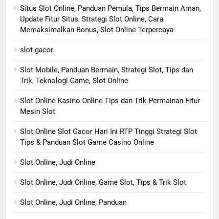
Situs Slot Online, Panduan Pemula, Tips Bermain Aman,
Update Fitur Situs, Strategi Slot Online, Cara
Memaksimalkan Bonus, Slot Online Terpercaya
slot gacor
Slot Mobile, Panduan Bermain, Strategi Slot, Tips dan
Trik, Teknologi Game, Slot Online
Slot Online Kasino Online Tips dan Trik Permainan Fitur
Mesin Slot
Slot Online Slot Gacor Hari Ini RTP Tinggi Strategi Slot
Tips & Panduan Slot Game Casino Online
Slot Online, Judi Online
Slot Online, Judi Online, Game Slot, Tips & Trik Slot
Slot Online, Judi Online, Panduan