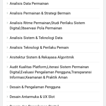
Analisis Data Permainan
Analisis Permainan & Strategi Bermain
Analisis Ritme Permainan,Studi Perilaku Sistem
Digital,Observasi Pola Permainan
Analisis Sistem & Teknologi Data
Analisis Teknologi & Perilaku Pemain
Arsitektur Sistem & Rekayasa Algoritmik
Audit Kualitas Platform,Literasi Sistem Permainan
Digital,Evaluasi Pengalaman Pengguna,Transparansi
Informasi,Keamanan & Praktik Aman
Desain & Pengalaman Pengguna
Desain Antarmuka & UX Slot