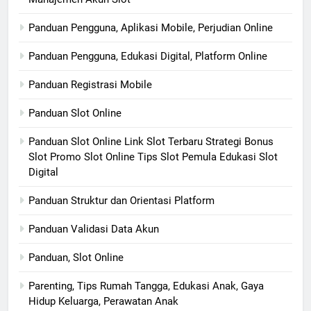
Panduan Pengguna, Aplikasi Mobile, Perjudian Online
Panduan Pengguna, Edukasi Digital, Platform Online
Panduan Registrasi Mobile
Panduan Slot Online
Panduan Slot Online Link Slot Terbaru Strategi Bonus
Slot Promo Slot Online Tips Slot Pemula Edukasi Slot
Digital
Panduan Struktur dan Orientasi Platform
Panduan Validasi Data Akun
Panduan, Slot Online
Parenting, Tips Rumah Tangga, Edukasi Anak, Gaya
Hidup Keluarga, Perawatan Anak