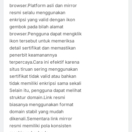
browser.Platform asli dan mirror
resmi selalu menggunakan
enkripsi yang valid dengan ikon
gembok pada bilah alamat
browser.Pengguna dapat mengklik
ikon tersebut untuk memeriksa
detail sertifikat dan memastikan
penerbit keamanannya
terpercaya.Cara ini efektif karena
situs tiruan sering menggunakan
sertifikat tidak valid atau bahkan
tidak memiliki enkripsi sama sekali
Selain itu, pengguna dapat melihat
struktur domain.Link resmi
biasanya menggunakan format
domain stabil yang mudah
dikenali.Sementara link mirror
resmi memiliki pola konsisten