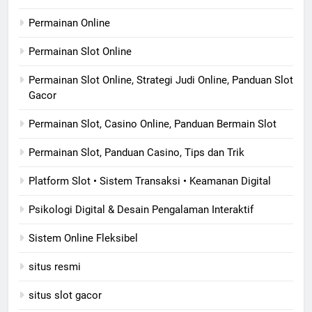
Permainan Online
Permainan Slot Online
Permainan Slot Online, Strategi Judi Online, Panduan Slot
Gacor
Permainan Slot, Casino Online, Panduan Bermain Slot
Permainan Slot, Panduan Casino, Tips dan Trik
Platform Slot • Sistem Transaksi • Keamanan Digital
Psikologi Digital & Desain Pengalaman Interaktif
Sistem Online Fleksibel
situs resmi
situs slot gacor