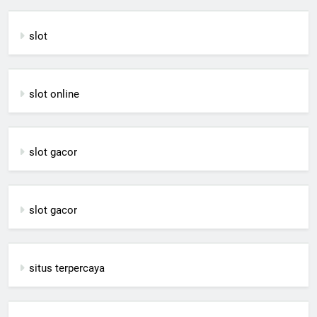
slot
slot online
slot gacor
slot gacor
situs terpercaya