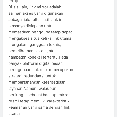
teruji
Di sisi lain, link mirror adalah
salinan akses yang digunakan
sebagai jalur alternatif.Link ini
biasanya disiapkan untuk
memastikan pengguna tetap dapat
mengakses situs ketika link utama
mengalami gangguan teknis,
pemeliharaan sistem, atau
hambatan koneksi tertentu.Pada
banyak platform digital besar,
penggunaan link mirror merupakan
strategi redundansi untuk
mempertahankan ketersediaan
layanan.Namun, walaupun
berfungsi sebagai backup, mirror
resmi tetap memiliki karakteristik
keamanan yang sama dengan link
utama