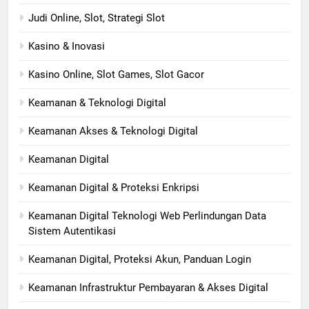
Judi Online, Slot, Strategi Slot
Kasino & Inovasi
Kasino Online, Slot Games, Slot Gacor
Keamanan & Teknologi Digital
Keamanan Akses & Teknologi Digital
Keamanan Digital
Keamanan Digital & Proteksi Enkripsi
Keamanan Digital Teknologi Web Perlindungan Data
Sistem Autentikasi
Keamanan Digital, Proteksi Akun, Panduan Login
Keamanan Infrastruktur Pembayaran & Akses Digital