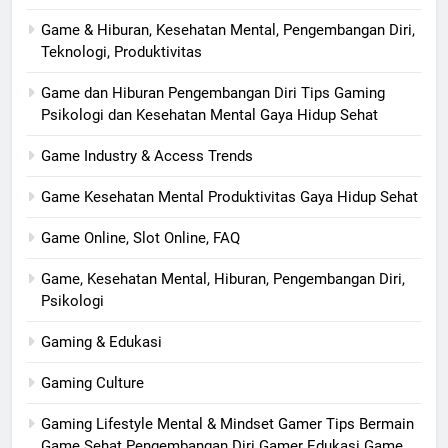
Game & Hiburan, Kesehatan Mental, Pengembangan Diri,
Teknologi, Produktivitas
Game dan Hiburan Pengembangan Diri Tips Gaming
Psikologi dan Kesehatan Mental Gaya Hidup Sehat
Game Industry & Access Trends
Game Kesehatan Mental Produktivitas Gaya Hidup Sehat
Game Online, Slot Online, FAQ
Game, Kesehatan Mental, Hiburan, Pengembangan Diri,
Psikologi
Gaming & Edukasi
Gaming Culture
Gaming Lifestyle Mental & Mindset Gamer Tips Bermain
Game Sehat Pengembangan Diri Gamer Edukasi Game