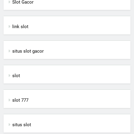
Slot Gacor
link slot
situs slot gacor
slot
slot 777
situs slot