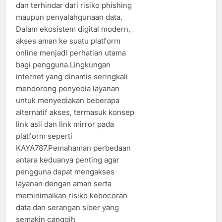
dan terhindar dari risiko phishing
maupun penyalahgunaan data.
Dalam ekosistem digital modern,
akses aman ke suatu platform
online menjadi perhatian utama
bagi pengguna.Lingkungan
internet yang dinamis seringkali
mendorong penyedia layanan
untuk menyediakan beberapa
alternatif akses, termasuk konsep
link asli dan link mirror pada
platform seperti
KAYA787.Pemahaman perbedaan
antara keduanya penting agar
pengguna dapat mengakses
layanan dengan aman serta
meminimalkan risiko kebocoran
data dan serangan siber yang
semakin canggih