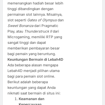
memenangkan hadiah besar lebih
tinggi dibandingkan dengan
permainan slot lainnya. Misalnya,
slot seperti
Gates of Olympus
dan
Sweet Bonanza
dari Pragmatic
Play, atau
Thunderstruck II
dari
Microgaming, memiliki RTP yang
sangat tinggi dan dapat
memberikan pembayaran besar
bagi pemain yang beruntung.
Keuntungan Bermain di Lebah4D
Ada beberapa alasan mengapa
Lebah4D menjadi pilihan utama
bagi para pemain slot online.
Berikut adalah beberapa
keuntungan yang dapat Anda
nikmati saat bermain di situs ini:
Keamanan dan
Kepercayaan