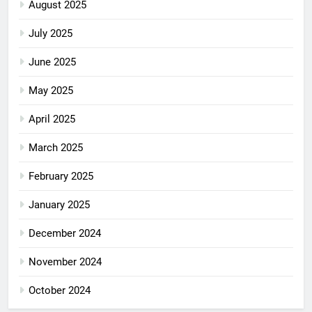
August 2025
July 2025
June 2025
May 2025
April 2025
March 2025
February 2025
January 2025
December 2024
November 2024
October 2024