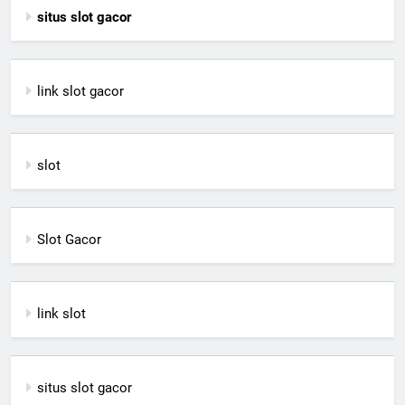
situs slot gacor
link slot gacor
slot
Slot Gacor
link slot
situs slot gacor