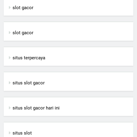
slot gacor
slot gacor
situs terpercaya
situs slot gacor
situs slot gacor hari ini
situs slot