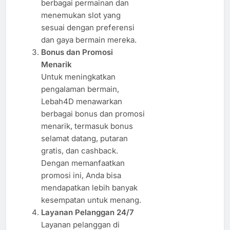
berbagai permainan dan
menemukan slot yang
sesuai dengan preferensi
dan gaya bermain mereka.
Bonus dan Promosi
Menarik
Untuk meningkatkan
pengalaman bermain,
Lebah4D menawarkan
berbagai bonus dan promosi
menarik, termasuk bonus
selamat datang, putaran
gratis, dan cashback.
Dengan memanfaatkan
promosi ini, Anda bisa
mendapatkan lebih banyak
kesempatan untuk menang.
Layanan Pelanggan 24/7
Layanan pelanggan di