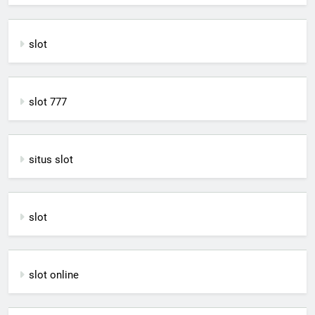
slot
slot 777
situs slot
slot
slot online