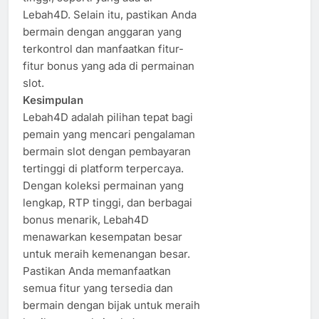
Lebah4D. Selain itu, pastikan Anda
bermain dengan anggaran yang
terkontrol dan manfaatkan fitur-
fitur bonus yang ada di permainan
slot.
Kesimpulan
Lebah4D adalah pilihan tepat bagi
pemain yang mencari pengalaman
bermain slot dengan pembayaran
tertinggi di platform terpercaya.
Dengan koleksi permainan yang
lengkap, RTP tinggi, dan berbagai
bonus menarik, Lebah4D
menawarkan kesempatan besar
untuk meraih kemenangan besar.
Pastikan Anda memanfaatkan
semua fitur yang tersedia dan
bermain dengan bijak untuk meraih