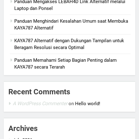
Panduan Mengakses LEBAH4D Link Alternatif melalui
Laptop dan Ponsel
Panduan Menghindari Kesalahan Umum saat Membuka
KAYA787 Alternatif
KAYA787 Alternatif dengan Dukungan Tampilan untuk
Beragam Resolusi secara Optimal
Panduan Memahami Setiap Bagian Penting dalam
KAYA787 secara Terarah
Recent Comments
A WordPress Commenter
on
Hello world!
Archives