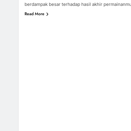
berdampak besar terhadap hasil akhir permainanmu
Read More