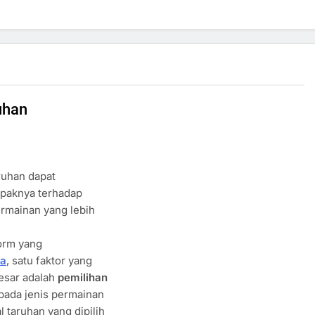
uhan
ruhan dapat
mpaknya terhadap
ermainan yang lebih
form yang
na
, satu faktor yang
esar adalah
pemilihan
pada jenis permainan
 taruhan yang dipilih