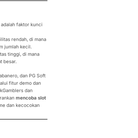
 adalah faktor kunci
litas rendah, di mana
 jumlah kecil.
tas tinggi, di mana
 besar.
abanero, dan PG Soft
alui fitur demo dan
AskGamblers dan
arankan
mencoba slot
me dan kecocokan