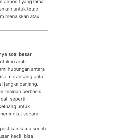
s deposit yang lama.
ankan untuk tetap
lam menaikkan atau
nya soal besar
entukan arah
mi hubungan antara
bisa merancang pola
si jangka panjang.
permainan berbasis
at, seperti
peluang untuk
 meningkat secara
 pastikan kamu sudah
usan kecil, bisa