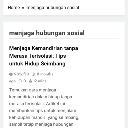
Home
menjaga hubungan sosial
menjaga hubungan sosial
Menjaga Kemandirian tanpa
Merasa Terisolasi: Tips
untuk Hidup Seimbang
985df10
8 months
ago
0
9 mins
Temukan cara menjaga
kemandirian dalam hidup tanpa
merasa terisolasi. Artikel ini
memberikan tips untuk menjalani
kehidupan mandiri yang seimbang,
sambil tetap menjaga hubungan