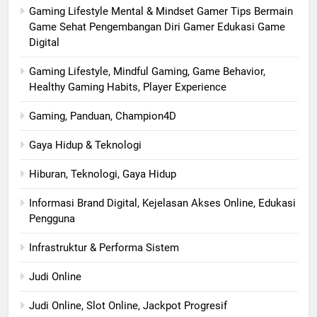
Gaming Lifestyle Mental & Mindset Gamer Tips Bermain
Game Sehat Pengembangan Diri Gamer Edukasi Game
Digital
Gaming Lifestyle, Mindful Gaming, Game Behavior,
Healthy Gaming Habits, Player Experience
Gaming, Panduan, Champion4D
Gaya Hidup & Teknologi
Hiburan, Teknologi, Gaya Hidup
Informasi Brand Digital, Kejelasan Akses Online, Edukasi
Pengguna
Infrastruktur & Performa Sistem
Judi Online
Judi Online, Slot Online, Jackpot Progresif