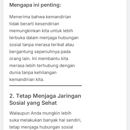
Mengapa ini penting:
Menerima bahwa kemandirian
tidak berarti kesendirian
memungkinkan kita untuk lebih
terbuka dalam menjaga hubungan
sosial tanpa merasa terikat atau
bergantung sepenuhnya pada
orang lain. Ini membantu kita
merasa lebih terhubung dengan
dunia tanpa kehilangan
kemandirian kita.
2. Tetap Menjaga Jaringan
Sosial yang Sehat
Walaupun Anda mungkin lebih
suka melakukan banyak hal sendiri,
tetap menjaga hubungan sosial