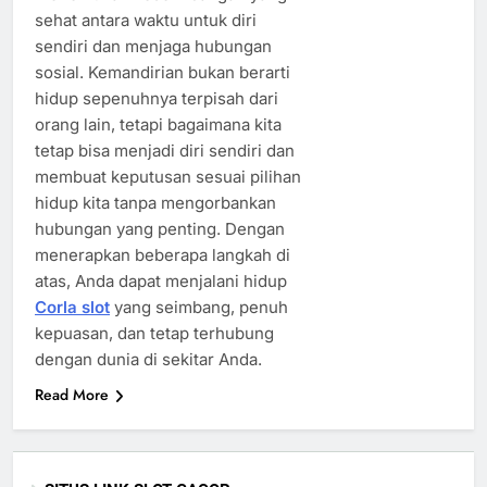
sehat antara waktu untuk diri
sendiri dan menjaga hubungan
sosial. Kemandirian bukan berarti
hidup sepenuhnya terpisah dari
orang lain, tetapi bagaimana kita
tetap bisa menjadi diri sendiri dan
membuat keputusan sesuai pilihan
hidup kita tanpa mengorbankan
hubungan yang penting. Dengan
menerapkan beberapa langkah di
atas, Anda dapat menjalani hidup
Corla slot
yang seimbang, penuh
kepuasan, dan tetap terhubung
dengan dunia di sekitar Anda.
Read More