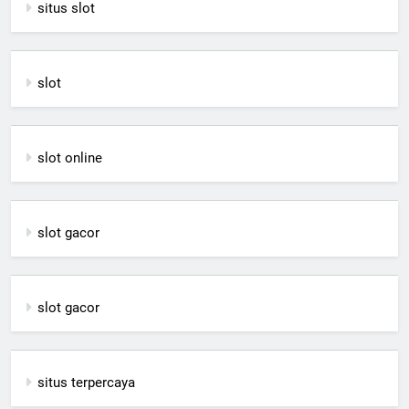
situs slot
slot
slot online
slot gacor
slot gacor
situs terpercaya