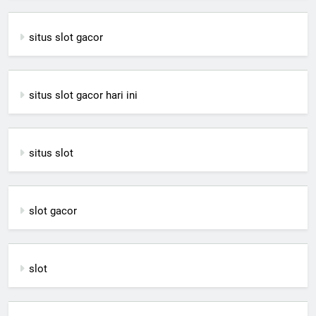
situs slot gacor
situs slot gacor hari ini
situs slot
slot gacor
slot