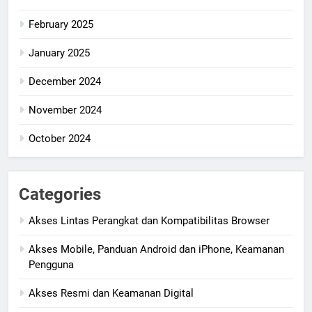
February 2025
January 2025
December 2024
November 2024
October 2024
Categories
Akses Lintas Perangkat dan Kompatibilitas Browser
Akses Mobile, Panduan Android dan iPhone, Keamanan
Pengguna
Akses Resmi dan Keamanan Digital