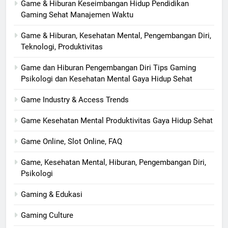
Game & Hiburan Keseimbangan Hidup Pendidikan
Gaming Sehat Manajemen Waktu
Game & Hiburan, Kesehatan Mental, Pengembangan Diri,
Teknologi, Produktivitas
Game dan Hiburan Pengembangan Diri Tips Gaming
Psikologi dan Kesehatan Mental Gaya Hidup Sehat
Game Industry & Access Trends
Game Kesehatan Mental Produktivitas Gaya Hidup Sehat
Game Online, Slot Online, FAQ
Game, Kesehatan Mental, Hiburan, Pengembangan Diri,
Psikologi
Gaming & Edukasi
Gaming Culture