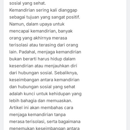
sosial yang sehat.
Kemandirian sering kali dianggap
sebagai tujuan yang sangat positif.
Namun, dalam upaya untuk
mencapai kemandirian, banyak
orang yang akhirnya merasa
terisolasi atau terasing dari orang
lain. Padahal, menjaga kemandirian
bukan berarti harus hidup dalam
kesendirian atau menjauhkan diri
dari hubungan sosial. Sebaliknya,
keseimbangan antara kemandirian
dan hubungan sosial yang sehat
adalah kunci untuk kehidupan yang
lebih bahagia dan memuaskan.
Artikel ini akan membahas cara
menjaga kemandirian tanpa
merasa terisolasi, serta bagaimana
menemukan keseimbangan antara