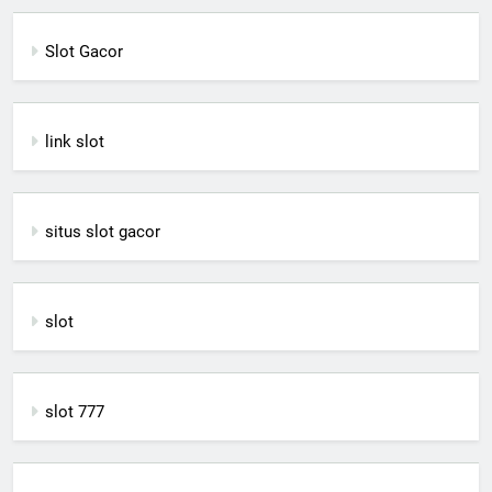
Slot Gacor
link slot
situs slot gacor
slot
slot 777