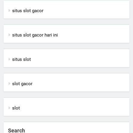
situs slot gacor
situs slot gacor hari ini
situs slot
slot gacor
slot
Search