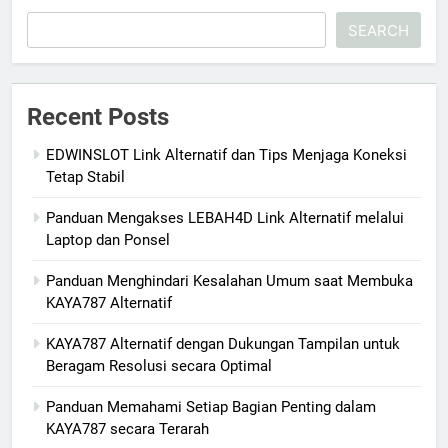
SEARCH
Recent Posts
EDWINSLOT Link Alternatif dan Tips Menjaga Koneksi
Tetap Stabil
Panduan Mengakses LEBAH4D Link Alternatif melalui
Laptop dan Ponsel
Panduan Menghindari Kesalahan Umum saat Membuka
KAYA787 Alternatif
KAYA787 Alternatif dengan Dukungan Tampilan untuk
Beragam Resolusi secara Optimal
Panduan Memahami Setiap Bagian Penting dalam
KAYA787 secara Terarah