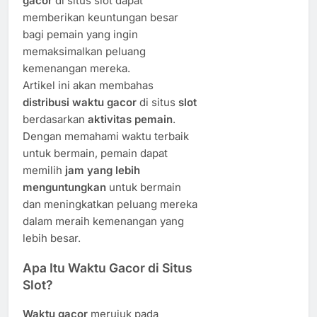
gacor
di situs slot dapat
memberikan keuntungan besar
bagi pemain yang ingin
memaksimalkan peluang
kemenangan mereka.
Artikel ini akan membahas
distribusi waktu gacor
di situs
slot
berdasarkan
aktivitas pemain
.
Dengan memahami waktu terbaik
untuk bermain, pemain dapat
memilih
jam yang lebih
menguntungkan
untuk bermain
dan meningkatkan peluang mereka
dalam meraih kemenangan yang
lebih besar.
Apa Itu Waktu Gacor di Situs
Slot?
Waktu gacor
merujuk pada