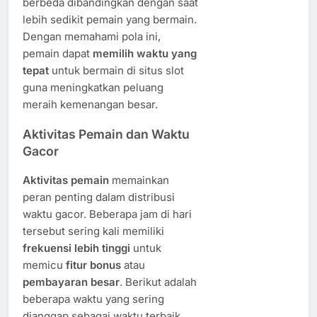
berbeda dibandingkan dengan saat
lebih sedikit pemain yang bermain.
Dengan memahami pola ini,
pemain dapat
memilih waktu yang
tepat
untuk bermain di situs slot
guna meningkatkan peluang
meraih kemenangan besar.
Aktivitas Pemain dan Waktu
Gacor
Aktivitas pemain
memainkan
peran penting dalam distribusi
waktu gacor. Beberapa jam di hari
tersebut sering kali memiliki
frekuensi lebih tinggi
untuk
memicu
fitur bonus
atau
pembayaran besar
. Berikut adalah
beberapa waktu yang sering
dianggap sebagai waktu terbaik