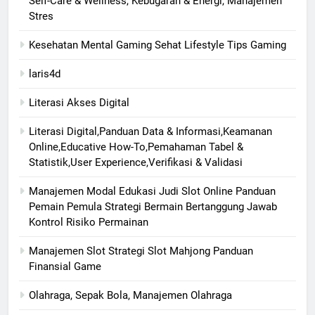
Self-Care & Wellness, Kebugaran & Energi, Manajemen
Stres
Kesehatan Mental Gaming Sehat Lifestyle Tips Gaming
laris4d
Literasi Akses Digital
Literasi Digital,Panduan Data & Informasi,Keamanan
Online,Educative How-To,Pemahaman Tabel &
Statistik,User Experience,Verifikasi & Validasi
Manajemen Modal Edukasi Judi Slot Online Panduan
Pemain Pemula Strategi Bermain Bertanggung Jawab
Kontrol Risiko Permainan
Manajemen Slot Strategi Slot Mahjong Panduan
Finansial Game
Olahraga, Sepak Bola, Manajemen Olahraga