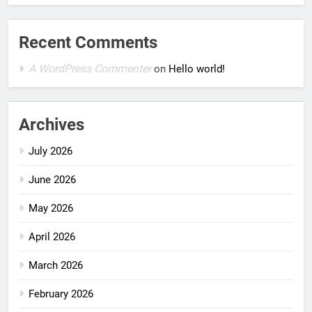
Recent Comments
A WordPress Commenter
on
Hello world!
Archives
July 2026
June 2026
May 2026
April 2026
March 2026
February 2026