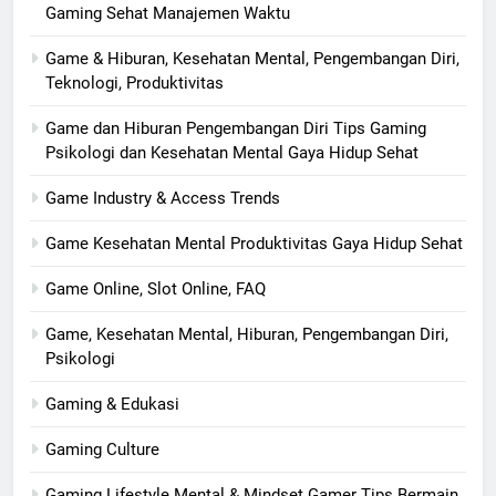
Gaming Sehat Manajemen Waktu
Game & Hiburan, Kesehatan Mental, Pengembangan Diri,
Teknologi, Produktivitas
Game dan Hiburan Pengembangan Diri Tips Gaming
Psikologi dan Kesehatan Mental Gaya Hidup Sehat
Game Industry & Access Trends
Game Kesehatan Mental Produktivitas Gaya Hidup Sehat
Game Online, Slot Online, FAQ
Game, Kesehatan Mental, Hiburan, Pengembangan Diri,
Psikologi
Gaming & Edukasi
Gaming Culture
Gaming Lifestyle Mental & Mindset Gamer Tips Bermain