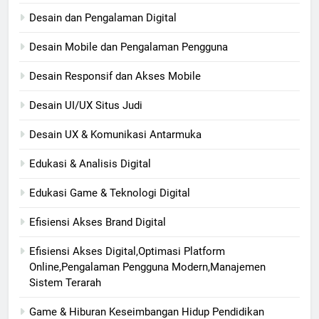
Desain dan Pengalaman Digital
Desain Mobile dan Pengalaman Pengguna
Desain Responsif dan Akses Mobile
Desain UI/UX Situs Judi
Desain UX & Komunikasi Antarmuka
Edukasi & Analisis Digital
Edukasi Game & Teknologi Digital
Efisiensi Akses Brand Digital
Efisiensi Akses Digital,Optimasi Platform
Online,Pengalaman Pengguna Modern,Manajemen
Sistem Terarah
Game & Hiburan Keseimbangan Hidup Pendidikan