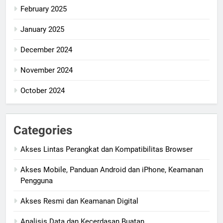
February 2025
January 2025
December 2024
November 2024
October 2024
Categories
Akses Lintas Perangkat dan Kompatibilitas Browser
Akses Mobile, Panduan Android dan iPhone, Keamanan
Pengguna
Akses Resmi dan Keamanan Digital
Analisis Data dan Kecerdasan Buatan