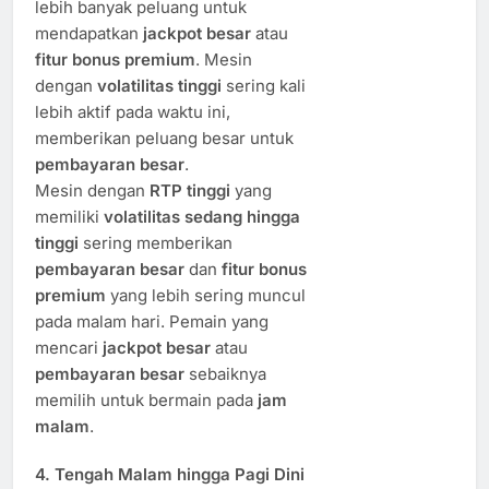
lebih banyak peluang untuk
mendapatkan
jackpot besar
atau
fitur bonus premium
. Mesin
dengan
volatilitas tinggi
sering kali
lebih aktif pada waktu ini,
memberikan peluang besar untuk
pembayaran besar
.
Mesin dengan
RTP tinggi
yang
memiliki
volatilitas sedang hingga
tinggi
sering memberikan
pembayaran besar
dan
fitur bonus
premium
yang lebih sering muncul
pada malam hari. Pemain yang
mencari
jackpot besar
atau
pembayaran besar
sebaiknya
memilih untuk bermain pada
jam
malam
.
4.
Tengah Malam hingga Pagi Dini