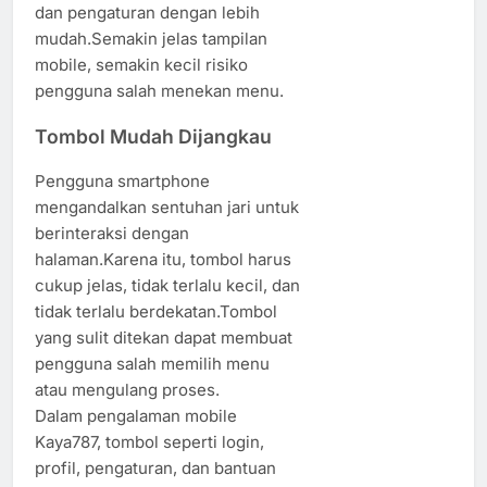
dan pengaturan dengan lebih
mudah.Semakin jelas tampilan
mobile, semakin kecil risiko
pengguna salah menekan menu.
Tombol Mudah Dijangkau
Pengguna smartphone
mengandalkan sentuhan jari untuk
berinteraksi dengan
halaman.Karena itu, tombol harus
cukup jelas, tidak terlalu kecil, dan
tidak terlalu berdekatan.Tombol
yang sulit ditekan dapat membuat
pengguna salah memilih menu
atau mengulang proses.
Dalam pengalaman mobile
Kaya787, tombol seperti login,
profil, pengaturan, dan bantuan