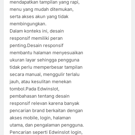
mendapatkan tampilan yang rapi,
menu yang mudah ditemukan,
serta akses akun yang tidak
membingungkan.
Dalam konteks ini, desain
responsif memiliki peran
penting.Desain responsif
membantu halaman menyesuaikan
ukuran layar sehingga pengguna
tidak perlu memperbesar tampilan
secara manual, menggulir terlalu
jauh, atau kesulitan menekan
tombol.Pada Edwinslot,
pembahasan tentang desain
responsif relevan karena banyak
pencarian brand berkaitan dengan
akses mobile, login, halaman
utama, dan pengalaman pengguna.
Pencarian seperti Edwinslot login,