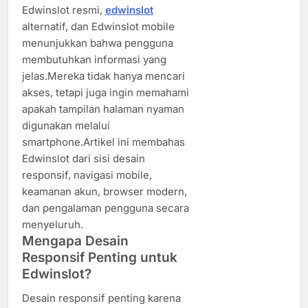
Edwinslot resmi,
edwinslot
alternatif, dan Edwinslot mobile
menunjukkan bahwa pengguna
membutuhkan informasi yang
jelas.Mereka tidak hanya mencari
akses, tetapi juga ingin memahami
apakah tampilan halaman nyaman
digunakan melalui
smartphone.Artikel ini membahas
Edwinslot dari sisi desain
responsif, navigasi mobile,
keamanan akun, browser modern,
dan pengalaman pengguna secara
menyeluruh.
Mengapa Desain
Responsif Penting untuk
Edwinslot?
Desain responsif penting karena