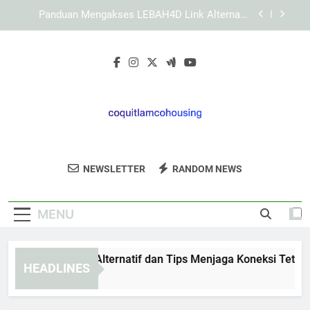
Skip
Panduan Menghindari Kesalahan Umum saat
to
Membuka KAYA787 Alternatif
content
KAYA787 Alternatif dengan Dukungan Tampilan
untuk Beragam Resolusi secara Optimal
EDWINSLOT Link Alternatif dan Tips Menjaga
Koneksi Tetap Stabil
Panduan Mengakses LEBAH4D Link Alternatif
melalui Laptop dan Ponsel
Panduan Menghindari Kesalahan Umum saat
Membuka KAYA787 Alternatif
Coquitlam
Jelajahi Konsep Cohousing Dengan
KAYA787 Alternatif dengan Dukungan Tampilan
NEWSLETTER
RANDOM NEWS
Cohousing
untuk Beragam Resolusi secara Optimal
Komunitas Yang Ramah Dan Inklusif Di
Coquitlam Cohousing.
MENU
WINSLOT Link Alternatif dan Tips Menjaga Koneksi Tetap Stab
HEADLINES
Weeks Ago