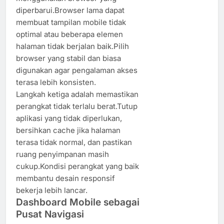
diperbarui.Browser lama dapat
membuat tampilan mobile tidak
optimal atau beberapa elemen
halaman tidak berjalan baik.Pilih
browser yang stabil dan biasa
digunakan agar pengalaman akses
terasa lebih konsisten.
Langkah ketiga adalah memastikan
perangkat tidak terlalu berat.Tutup
aplikasi yang tidak diperlukan,
bersihkan cache jika halaman
terasa tidak normal, dan pastikan
ruang penyimpanan masih
cukup.Kondisi perangkat yang baik
membantu desain responsif
bekerja lebih lancar.
Dashboard Mobile sebagai
Pusat Navigasi