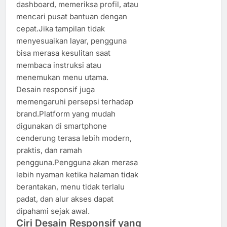
dashboard, memeriksa profil, atau
mencari pusat bantuan dengan
cepat.Jika tampilan tidak
menyesuaikan layar, pengguna
bisa merasa kesulitan saat
membaca instruksi atau
menemukan menu utama.
Desain responsif juga
memengaruhi persepsi terhadap
brand.Platform yang mudah
digunakan di smartphone
cenderung terasa lebih modern,
praktis, dan ramah
pengguna.Pengguna akan merasa
lebih nyaman ketika halaman tidak
berantakan, menu tidak terlalu
padat, dan alur akses dapat
dipahami sejak awal.
Ciri Desain Responsif yang