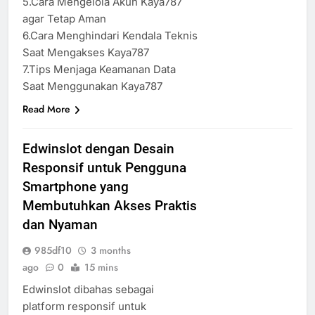
5.Cara Mengelola Akun Kaya787
agar Tetap Aman
6.Cara Menghindari Kendala Teknis
Saat Mengakses Kaya787
7.Tips Menjaga Keamanan Data
Saat Menggunakan Kaya787
Read More
Edwinslot dengan Desain
Responsif untuk Pengguna
Smartphone yang
Membutuhkan Akses Praktis
dan Nyaman
985df10
3 months
ago
0
15 mins
Edwinslot dibahas sebagai
platform responsif untuk