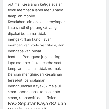
optimal.Kesalahan ketiga adalah
tidak membaca label menu pada
tampilan mobile.
Kesalahan lain adalah menyimpan
kata sandi di perangkat yang
dipakai bersama, tidak
mengaktifkan kunci layar,
membagikan kode verifikasi, dan
mengabaikan pusat
bantuan.Pengguna juga sering
lupa membersihkan cache saat
tampilan halaman tidak normal.
Dengan menghindari kesalahan
tersebut, pengalaman
menggunakan Kaya787 melalui
smartphone dapat terasa lebih
aman, responsif, dan efisien.
FAQ Seputar Kaya787 dan