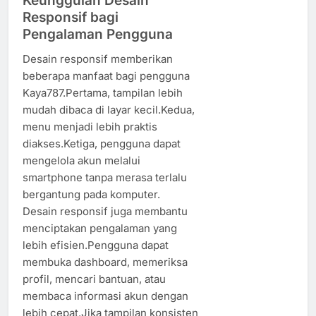
Keunggulan Desain
Responsif bagi
Pengalaman Pengguna
Desain responsif memberikan
beberapa manfaat bagi pengguna
Kaya787.Pertama, tampilan lebih
mudah dibaca di layar kecil.Kedua,
menu menjadi lebih praktis
diakses.Ketiga, pengguna dapat
mengelola akun melalui
smartphone tanpa merasa terlalu
bergantung pada komputer.
Desain responsif juga membantu
menciptakan pengalaman yang
lebih efisien.Pengguna dapat
membuka dashboard, memeriksa
profil, mencari bantuan, atau
membaca informasi akun dengan
lebih cepat.Jika tampilan konsisten