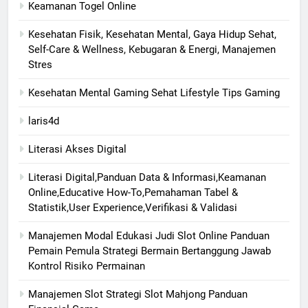
Keamanan Togel Online
Kesehatan Fisik, Kesehatan Mental, Gaya Hidup Sehat,
Self-Care & Wellness, Kebugaran & Energi, Manajemen
Stres
Kesehatan Mental Gaming Sehat Lifestyle Tips Gaming
laris4d
Literasi Akses Digital
Literasi Digital,Panduan Data & Informasi,Keamanan
Online,Educative How-To,Pemahaman Tabel &
Statistik,User Experience,Verifikasi & Validasi
Manajemen Modal Edukasi Judi Slot Online Panduan
Pemain Pemula Strategi Bermain Bertanggung Jawab
Kontrol Risiko Permainan
Manajemen Slot Strategi Slot Mahjong Panduan