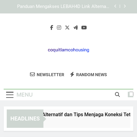
Skip
Panduan Menghindari Kesalahan Umum saat
to
Membuka KAYA787 Alternatif
content
KAYA787 Alternatif dengan Dukungan Tampilan
untuk Beragam Resolusi secara Optimal
EDWINSLOT Link Alternatif dan Tips Menjaga
Koneksi Tetap Stabil
Panduan Mengakses LEBAH4D Link Alternatif
melalui Laptop dan Ponsel
Panduan Menghindari Kesalahan Umum saat
Membuka KAYA787 Alternatif
Coquitlam
Jelajahi Konsep Cohousing Dengan
KAYA787 Alternatif dengan Dukungan Tampilan
NEWSLETTER
RANDOM NEWS
Cohousing
untuk Beragam Resolusi secara Optimal
Komunitas Yang Ramah Dan Inklusif Di
Coquitlam Cohousing.
MENU
WINSLOT Link Alternatif dan Tips Menjaga Koneksi Tetap Stab
HEADLINES
Weeks Ago