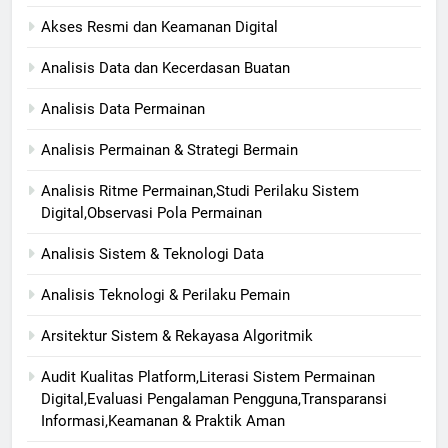
Akses Resmi dan Keamanan Digital
Analisis Data dan Kecerdasan Buatan
Analisis Data Permainan
Analisis Permainan & Strategi Bermain
Analisis Ritme Permainan,Studi Perilaku Sistem
Digital,Observasi Pola Permainan
Analisis Sistem & Teknologi Data
Analisis Teknologi & Perilaku Pemain
Arsitektur Sistem & Rekayasa Algoritmik
Audit Kualitas Platform,Literasi Sistem Permainan
Digital,Evaluasi Pengalaman Pengguna,Transparansi
Informasi,Keamanan & Praktik Aman