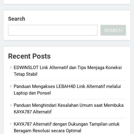
Search
SEARCH
Recent Posts
EDWINSLOT Link Alternatif dan Tips Menjaga Koneksi
Tetap Stabil
Panduan Mengakses LEBAH4D Link Alternatif melalui
Laptop dan Ponsel
Panduan Menghindari Kesalahan Umum saat Membuka
KAYA787 Alternatif
KAYA787 Alternatif dengan Dukungan Tampilan untuk
Beragam Resolusi secara Optimal