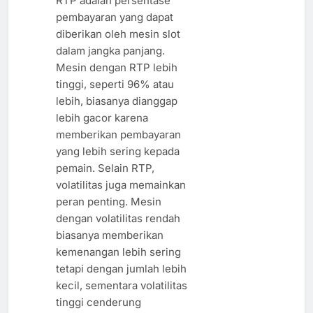
RTP adalah persentase
pembayaran yang dapat
diberikan oleh mesin slot
dalam jangka panjang.
Mesin dengan RTP lebih
tinggi, seperti 96% atau
lebih, biasanya dianggap
lebih gacor karena
memberikan pembayaran
yang lebih sering kepada
pemain. Selain RTP,
volatilitas juga memainkan
peran penting. Mesin
dengan volatilitas rendah
biasanya memberikan
kemenangan lebih sering
tetapi dengan jumlah lebih
kecil, sementara volatilitas
tinggi cenderung