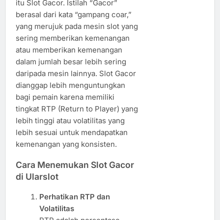
itu Slot Gacor. Istilah “Gacor”
berasal dari kata “gampang coar,”
yang merujuk pada mesin slot yang
sering memberikan kemenangan
atau memberikan kemenangan
dalam jumlah besar lebih sering
daripada mesin lainnya. Slot Gacor
dianggap lebih menguntungkan
bagi pemain karena memiliki
tingkat RTP (Return to Player) yang
lebih tinggi atau volatilitas yang
lebih sesuai untuk mendapatkan
kemenangan yang konsisten.
Cara Menemukan Slot Gacor
di Ularslot
Perhatikan RTP dan
Volatilitas