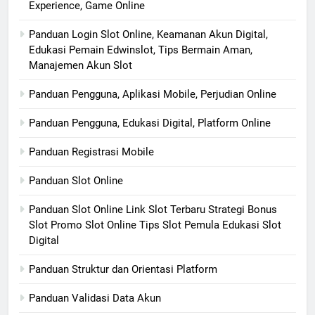
Experience, Game Online
Panduan Login Slot Online, Keamanan Akun Digital,
Edukasi Pemain Edwinslot, Tips Bermain Aman,
Manajemen Akun Slot
Panduan Pengguna, Aplikasi Mobile, Perjudian Online
Panduan Pengguna, Edukasi Digital, Platform Online
Panduan Registrasi Mobile
Panduan Slot Online
Panduan Slot Online Link Slot Terbaru Strategi Bonus
Slot Promo Slot Online Tips Slot Pemula Edukasi Slot
Digital
Panduan Struktur dan Orientasi Platform
Panduan Validasi Data Akun