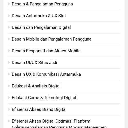
Desain & Pengalaman Pengguna
Desain Antarmuka & UX Slot
Desain dan Pengalaman Digital
Desain Mobile dan Pengalaman Pengguna
Desain Responsif dan Akses Mobile
Desain UI/UX Situs Judi
Desain UX & Komunikasi Antarmuka
Edukasi & Analisis Digital
Edukasi Game & Teknologi Digital
Efisiensi Akses Brand Digital
Efisiensi Akses Digital,Optimasi Platform
Online,Pengalaman Pengguna Modern,Manajemen