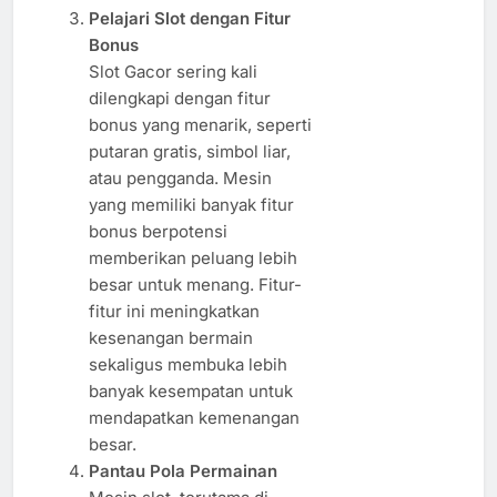
Pelajari Slot dengan Fitur
Bonus
Slot Gacor sering kali
dilengkapi dengan fitur
bonus yang menarik, seperti
putaran gratis, simbol liar,
atau pengganda. Mesin
yang memiliki banyak fitur
bonus berpotensi
memberikan peluang lebih
besar untuk menang. Fitur-
fitur ini meningkatkan
kesenangan bermain
sekaligus membuka lebih
banyak kesempatan untuk
mendapatkan kemenangan
besar.
Pantau Pola Permainan