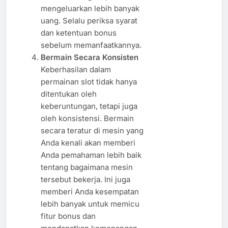
mengeluarkan lebih banyak
uang. Selalu periksa syarat
dan ketentuan bonus
sebelum memanfaatkannya.
Bermain Secara Konsisten
Keberhasilan dalam
permainan slot tidak hanya
ditentukan oleh
keberuntungan, tetapi juga
oleh konsistensi. Bermain
secara teratur di mesin yang
Anda kenali akan memberi
Anda pemahaman lebih baik
tentang bagaimana mesin
tersebut bekerja. Ini juga
memberi Anda kesempatan
lebih banyak untuk memicu
fitur bonus dan