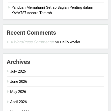
Panduan Memahami Setiap Bagian Penting dalam
KAYA787 secara Terarah
Recent Comments
A WordPress Commenter
on
Hello world!
Archives
July 2026
June 2026
May 2026
April 2026