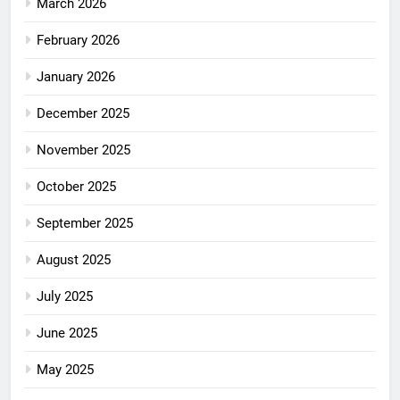
March 2026
February 2026
January 2026
December 2025
November 2025
October 2025
September 2025
August 2025
July 2025
June 2025
May 2025