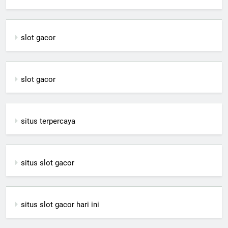
slot gacor
slot gacor
situs terpercaya
situs slot gacor
situs slot gacor hari ini