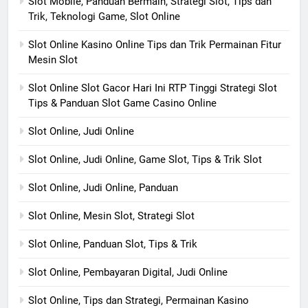
Slot Mobile, Panduan Bermain, Strategi Slot, Tips dan
Trik, Teknologi Game, Slot Online
Slot Online Kasino Online Tips dan Trik Permainan Fitur
Mesin Slot
Slot Online Slot Gacor Hari Ini RTP Tinggi Strategi Slot
Tips & Panduan Slot Game Casino Online
Slot Online, Judi Online
Slot Online, Judi Online, Game Slot, Tips & Trik Slot
Slot Online, Judi Online, Panduan
Slot Online, Mesin Slot, Strategi Slot
Slot Online, Panduan Slot, Tips & Trik
Slot Online, Pembayaran Digital, Judi Online
Slot Online, Tips dan Strategi, Permainan Kasino