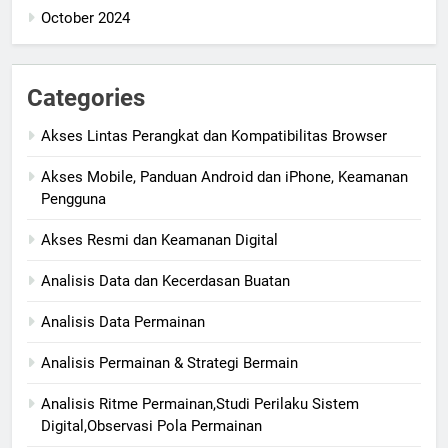
October 2024
Categories
Akses Lintas Perangkat dan Kompatibilitas Browser
Akses Mobile, Panduan Android dan iPhone, Keamanan
Pengguna
Akses Resmi dan Keamanan Digital
Analisis Data dan Kecerdasan Buatan
Analisis Data Permainan
Analisis Permainan & Strategi Bermain
Analisis Ritme Permainan,Studi Perilaku Sistem
Digital,Observasi Pola Permainan