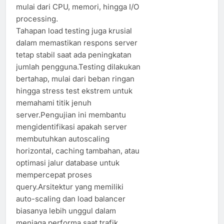
mulai dari CPU, memori, hingga I/O
processing.
Tahapan load testing juga krusial
dalam memastikan respons server
tetap stabil saat ada peningkatan
jumlah pengguna.Testing dilakukan
bertahap, mulai dari beban ringan
hingga stress test ekstrem untuk
memahami titik jenuh
server.Pengujian ini membantu
mengidentifikasi apakah server
membutuhkan autoscaling
horizontal, caching tambahan, atau
optimasi jalur database untuk
mempercepat proses
query.Arsitektur yang memiliki
auto-scaling dan load balancer
biasanya lebih unggul dalam
menjaga performa saat trafik