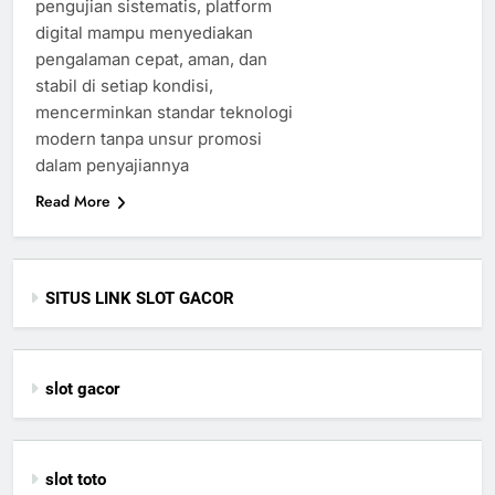
pengujian sistematis, platform
digital mampu menyediakan
pengalaman cepat, aman, dan
stabil di setiap kondisi,
mencerminkan standar teknologi
modern tanpa unsur promosi
dalam penyajiannya
Read More
SITUS LINK SLOT GACOR
slot gacor
slot toto