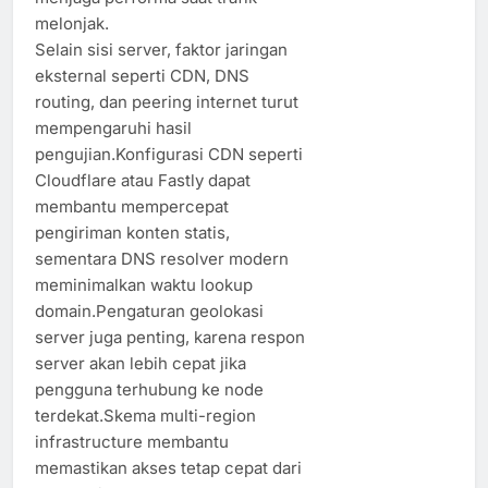
melonjak.
Selain sisi server, faktor jaringan
eksternal seperti CDN, DNS
routing, dan peering internet turut
mempengaruhi hasil
pengujian.Konfigurasi CDN seperti
Cloudflare atau Fastly dapat
membantu mempercepat
pengiriman konten statis,
sementara DNS resolver modern
meminimalkan waktu lookup
domain.Pengaturan geolokasi
server juga penting, karena respon
server akan lebih cepat jika
pengguna terhubung ke node
terdekat.Skema multi-region
infrastructure membantu
memastikan akses tetap cepat dari