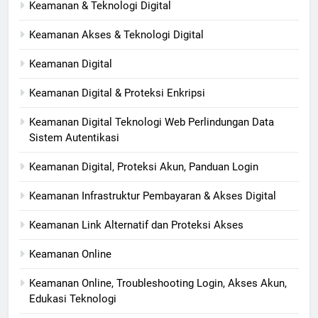
Keamanan & Teknologi Digital
Keamanan Akses & Teknologi Digital
Keamanan Digital
Keamanan Digital & Proteksi Enkripsi
Keamanan Digital Teknologi Web Perlindungan Data
Sistem Autentikasi
Keamanan Digital, Proteksi Akun, Panduan Login
Keamanan Infrastruktur Pembayaran & Akses Digital
Keamanan Link Alternatif dan Proteksi Akses
Keamanan Online
Keamanan Online, Troubleshooting Login, Akses Akun,
Edukasi Teknologi