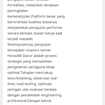
formalitas, melainkan landasan
peningkatan
berkelanjutan.Platform besar yang
berorientasi kualitas biasanya
menjalankan pengujian performa
secara berkala, bukan hanya saat
terjadi masalah.
Kesimpulannya, pengujian
kecepatan respons server
Horas88 Gacor adalah proses
strategis yang memastikan
pengalaman pengguna tetap
optimal.Tahapan mencakup
benchmarking, observasi real-
time, load testing, optimasi
jaringan, dan evaluasi berkala
dengan pendekatan engineering
profesional.Dengan teknik