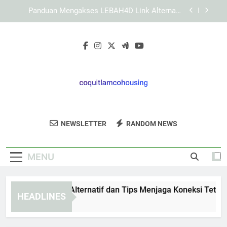
Skip
Panduan Menghindari Kesalahan Umum saat
to
Membuka KAYA787 Alternatif
content
KAYA787 Alternatif dengan Dukungan Tampilan
untuk Beragam Resolusi secara Optimal
EDWINSLOT Link Alternatif dan Tips Menjaga
Koneksi Tetap Stabil
Panduan Mengakses LEBAH4D Link Alternatif
melalui Laptop dan Ponsel
Panduan Menghindari Kesalahan Umum saat
Membuka KAYA787 Alternatif
Coquitlam
Jelajahi Konsep Cohousing Dengan
KAYA787 Alternatif dengan Dukungan Tampilan
NEWSLETTER
RANDOM NEWS
Cohousing
untuk Beragam Resolusi secara Optimal
Komunitas Yang Ramah Dan Inklusif Di
Coquitlam Cohousing.
MENU
WINSLOT Link Alternatif dan Tips Menjaga Koneksi Tetap Stab
HEADLINES
Weeks Ago