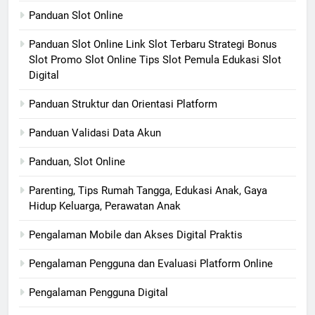
Panduan Slot Online
Panduan Slot Online Link Slot Terbaru Strategi Bonus
Slot Promo Slot Online Tips Slot Pemula Edukasi Slot
Digital
Panduan Struktur dan Orientasi Platform
Panduan Validasi Data Akun
Panduan, Slot Online
Parenting, Tips Rumah Tangga, Edukasi Anak, Gaya
Hidup Keluarga, Perawatan Anak
Pengalaman Mobile dan Akses Digital Praktis
Pengalaman Pengguna dan Evaluasi Platform Online
Pengalaman Pengguna Digital