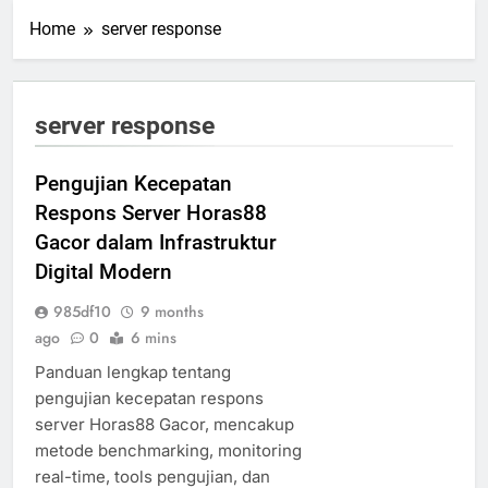
Home
server response
server response
Pengujian Kecepatan
Respons Server Horas88
Gacor dalam Infrastruktur
Digital Modern
985df10
9 months
ago
0
6 mins
Panduan lengkap tentang
pengujian kecepatan respons
server Horas88 Gacor, mencakup
metode benchmarking, monitoring
real-time, tools pengujian, dan