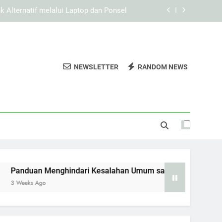
Alternatif melalui Laptop dan Ponsel
um saat Membuka KAYA787 Alternatif
ntuk Beragam Resolusi secara Optimal
NEWSLETTER
RANDOM NEWS
dan Tips Menjaga Koneksi Tetap Stabil
Alternatif melalui Laptop dan Ponsel
Di Coquitlam Cohousing.
um saat Membuka KAYA787 Alternatif
ntuk Beragam Resolusi secara Optimal
Menghindari Kesalahan Umum saat Membuka KAYA787 Altern
o