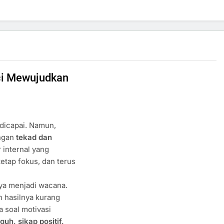
ci Mewujudkan
 dicapai. Namun,
angan
tekad dan
 internal yang
tap fokus, dan terus
nya menjadi wacana.
n hasilnya kurang
 soal motivasi
h, sikap positif,