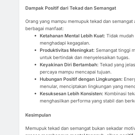
Dampak Positif dari Tekad dan Semangat
Orang yang mampu memupuk tekad dan semangat 
berbagai manfaat:
Ketahanan Mental Lebih Kuat:
Tidak mudah 
menghadapi kegagalan.
Produktivitas Meningkat:
Semangat tinggi 
untuk bertindak dan menyelesaikan tugas.
Keyakinan Diri Bertambah:
Tekad yang jela
percaya mampu mencapai tujuan.
Hubungan Positif dengan Lingkungan:
Energ
menular, menciptakan lingkungan yang men
Kesuksesan Lebih Konsisten:
Kombinasi tek
menghasilkan performa yang stabil dan berk
Kesimpulan
Memupuk tekad dan semangat bukan sekadar motivas