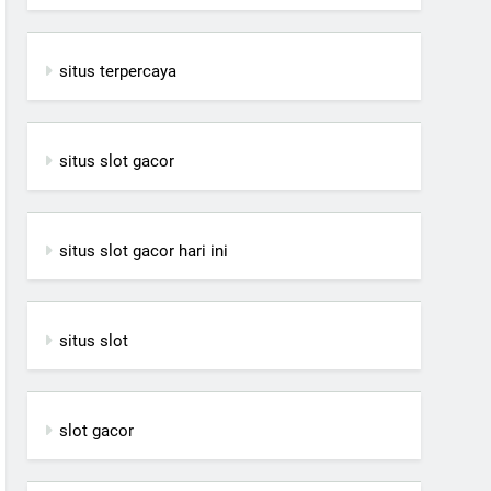
situs terpercaya
situs slot gacor
situs slot gacor hari ini
situs slot
slot gacor