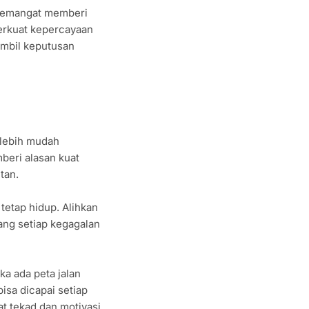
 semangat memberi
erkuat kepercayaan
mbil keputusan
 lebih mudah
eri alasan kuat
tan.
tetap hidup. Alihkan
ang setiap kegagalan
a ada peta jalan
isa dicapai setiap
t tekad dan motivasi.