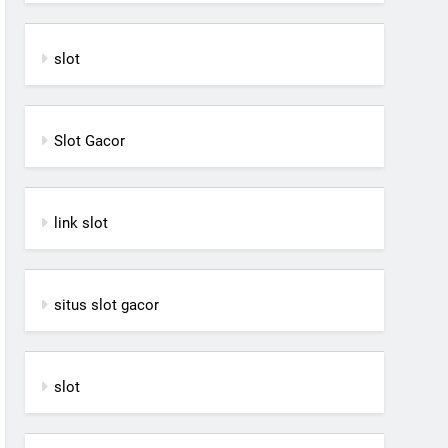
slot
Slot Gacor
link slot
situs slot gacor
slot