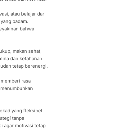
i, atau belajar dari
 yang padam.
keyakinan bahwa
ukup, makan sehat,
mina dan ketahanan
mudah tetap berenergi.
, memberi rasa
ni menumbuhkan
ekad yang fleksibel
tegi tanpa
i agar motivasi tetap