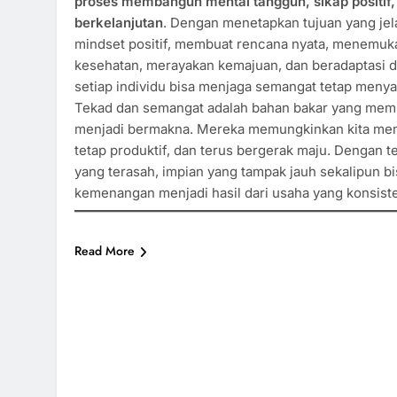
proses membangun mental tangguh, sikap positif
berkelanjutan
. Dengan menetapkan tujuan yang j
mindset positif, membuat rencana nyata, menemuka
kesehatan, merayakan kemajuan, dan beradaptasi 
setiap individu bisa menjaga semangat tetap menya
Tekad dan semangat adalah bahan bakar yang memb
menjadi bermakna. Mereka memungkinkan kita men
tetap produktif, dan terus bergerak maju. Dengan 
yang terasah, impian yang tampak jauh sekalipun bis
kemenangan menjadi hasil dari usaha yang konsist
Read More