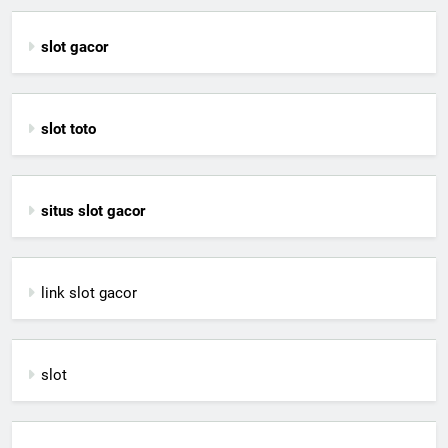
slot gacor
slot toto
situs slot gacor
link slot gacor
slot