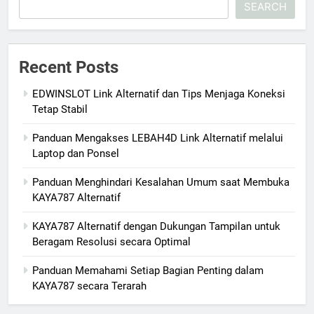
SEARCH
Recent Posts
EDWINSLOT Link Alternatif dan Tips Menjaga Koneksi
Tetap Stabil
Panduan Mengakses LEBAH4D Link Alternatif melalui
Laptop dan Ponsel
Panduan Menghindari Kesalahan Umum saat Membuka
KAYA787 Alternatif
KAYA787 Alternatif dengan Dukungan Tampilan untuk
Beragam Resolusi secara Optimal
Panduan Memahami Setiap Bagian Penting dalam
KAYA787 secara Terarah