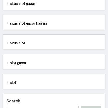
situs slot gacor
situs slot gacor hari ini
situs slot
slot gacor
slot
Search