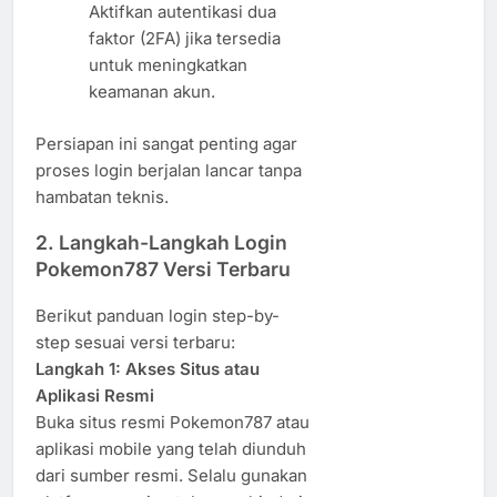
Aktifkan autentikasi dua
faktor (2FA) jika tersedia
untuk meningkatkan
keamanan akun.
Persiapan ini sangat penting agar
proses login berjalan lancar tanpa
hambatan teknis.
2. Langkah-Langkah Login
Pokemon787 Versi Terbaru
Berikut panduan login step-by-
step sesuai versi terbaru:
Langkah 1: Akses Situs atau
Aplikasi Resmi
Buka situs resmi Pokemon787 atau
aplikasi mobile yang telah diunduh
dari sumber resmi. Selalu gunakan