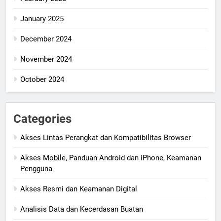
January 2025
December 2024
November 2024
October 2024
Categories
Akses Lintas Perangkat dan Kompatibilitas Browser
Akses Mobile, Panduan Android dan iPhone, Keamanan
Pengguna
Akses Resmi dan Keamanan Digital
Analisis Data dan Kecerdasan Buatan