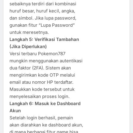
sebaiknya terdiri dari kombinasi
huruf besar, huruf kecil, angka,
dan simbol. Jika lupa password,
gunakan fitur “Lupa Password”
untuk meresetnya.
Langkah 5: Verifikasi Tambahan
(Jika Diperlukan)
Versi terbaru Pokemon787
mungkin menggunakan autentikasi
dua faktor (2FA). Sistem akan
mengirimkan kode OTP melalui
email atau nomor HP terdaftar.
Masukkan kode tersebut untuk
menyelesaikan proses login.
Langkah 6: Masuk ke Dashboard
Akun
Setelah login berhasil, pemain
akan diarahkan ke dashboard akun,
di mana berbagai fitur game bisa