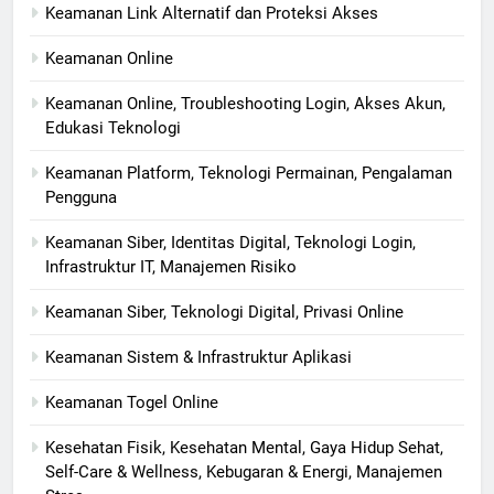
Keamanan Link Alternatif dan Proteksi Akses
Keamanan Online
Keamanan Online, Troubleshooting Login, Akses Akun,
Edukasi Teknologi
Keamanan Platform, Teknologi Permainan, Pengalaman
Pengguna
Keamanan Siber, Identitas Digital, Teknologi Login,
Infrastruktur IT, Manajemen Risiko
Keamanan Siber, Teknologi Digital, Privasi Online
Keamanan Sistem & Infrastruktur Aplikasi
Keamanan Togel Online
Kesehatan Fisik, Kesehatan Mental, Gaya Hidup Sehat,
Self-Care & Wellness, Kebugaran & Energi, Manajemen