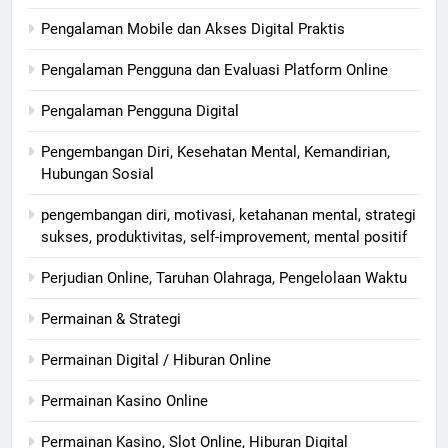
Pengalaman Mobile dan Akses Digital Praktis
Pengalaman Pengguna dan Evaluasi Platform Online
Pengalaman Pengguna Digital
Pengembangan Diri, Kesehatan Mental, Kemandirian,
Hubungan Sosial
pengembangan diri, motivasi, ketahanan mental, strategi
sukses, produktivitas, self-improvement, mental positif
Perjudian Online, Taruhan Olahraga, Pengelolaan Waktu
Permainan & Strategi
Permainan Digital / Hiburan Online
Permainan Kasino Online
Permainan Kasino, Slot Online, Hiburan Digital