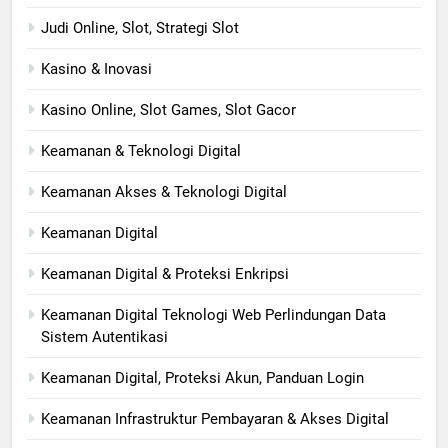
Judi Online, Slot, Strategi Slot
Kasino & Inovasi
Kasino Online, Slot Games, Slot Gacor
Keamanan & Teknologi Digital
Keamanan Akses & Teknologi Digital
Keamanan Digital
Keamanan Digital & Proteksi Enkripsi
Keamanan Digital Teknologi Web Perlindungan Data
Sistem Autentikasi
Keamanan Digital, Proteksi Akun, Panduan Login
Keamanan Infrastruktur Pembayaran & Akses Digital