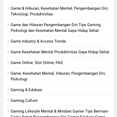
Game & Hiburan, Kesehatan Mental, Pengembangan Diri,
Teknologi, Produktivitas
Game dan Hiburan Pengembangan Diri Tips Gaming
Psikologi dan Kesehatan Mental Gaya Hidup Sehat
Game Industry & Access Trends
Game Kesehatan Mental Produktivitas Gaya Hidup Sehat
Game Online, Slot Online, FAQ
Game, Kesehatan Mental, Hiburan, Pengembangan Diri,
Psikologi
Gaming & Edukasi
Gaming Culture
Gaming Lifestyle Mental & Mindset Gamer Tips Bermain
Game Sehat Pengembangan Diri Gamer Edukasi Game