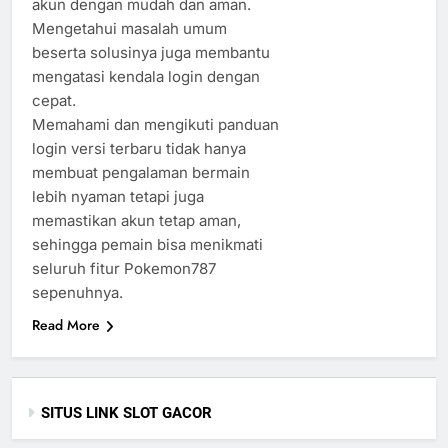
akun dengan mudah dan aman.
Mengetahui masalah umum
beserta solusinya juga membantu
mengatasi kendala login dengan
cepat.
Memahami dan mengikuti panduan
login versi terbaru tidak hanya
membuat pengalaman bermain
lebih nyaman tetapi juga
memastikan akun tetap aman,
sehingga pemain bisa menikmati
seluruh fitur Pokemon787
sepenuhnya.
Read More
SITUS LINK SLOT GACOR