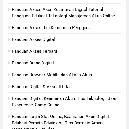
Panduan Akses Akun Keamanan Digital Tutorial
Pengguna Edukasi Teknologi Manajemen Akun Online
Panduan Akses dan Keamanan Pengguna
Panduan Akses Digital
Panduan Akses Terbaru
Panduan Brand Digital
Panduan Browser Mobile dan Akses Akun
Panduan Digital & Aksesibilitas
Panduan Digital, Keamanan Akun, Tips Teknologi, User
Experience, Game Online
Panduan Login Slot Online, Keamanan Akun Digital,
Edukasi Pemain Edwinslot, Tips Bermain Aman,