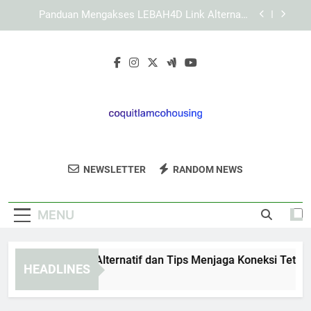
Skip
Panduan Menghindari Kesalahan Umum saat
to
Membuka KAYA787 Alternatif
content
KAYA787 Alternatif dengan Dukungan Tampilan
untuk Beragam Resolusi secara Optimal
EDWINSLOT Link Alternatif dan Tips Menjaga
Koneksi Tetap Stabil
Panduan Mengakses LEBAH4D Link Alternatif
melalui Laptop dan Ponsel
Panduan Menghindari Kesalahan Umum saat
Membuka KAYA787 Alternatif
Coquitlam
Jelajahi Konsep Cohousing Dengan
KAYA787 Alternatif dengan Dukungan Tampilan
NEWSLETTER
RANDOM NEWS
Cohousing
untuk Beragam Resolusi secara Optimal
Komunitas Yang Ramah Dan Inklusif Di
Coquitlam Cohousing.
MENU
WINSLOT Link Alternatif dan Tips Menjaga Koneksi Tetap Stab
HEADLINES
Weeks Ago