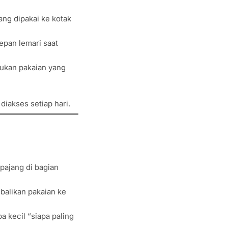
ang dipakai ke kotak
epan lemari saat
ukan pakaian yang
diakses setiap hari.
pajang di bagian
alikan pakaian ke
 kecil “siapa paling