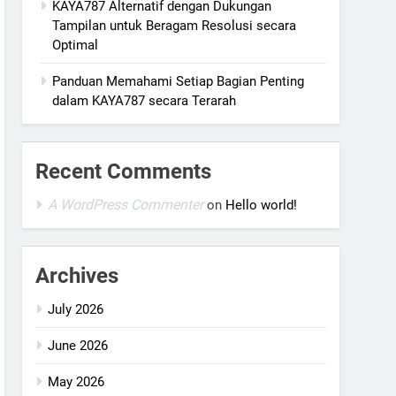
KAYA787 Alternatif dengan Dukungan
Tampilan untuk Beragam Resolusi secara
Optimal
Panduan Memahami Setiap Bagian Penting
dalam KAYA787 secara Terarah
Recent Comments
A WordPress Commenter
on
Hello world!
Archives
July 2026
June 2026
May 2026