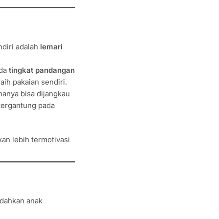
ndiri adalah
lemari
ada
tingkat pandangan
ih pakaian sendiri.
hanya bisa dijangkau
tergantung pada
kan lebih termotivasi
dahkan anak