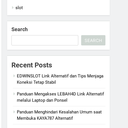
slot
Search
SEARCH
Recent Posts
EDWINSLOT Link Alternatif dan Tips Menjaga
Koneksi Tetap Stabil
Panduan Mengakses LEBAH4D Link Alternatif
melalui Laptop dan Ponsel
Panduan Menghindari Kesalahan Umum saat
Membuka KAYA787 Alternatif