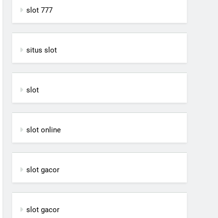
slot 777
situs slot
slot
slot online
slot gacor
slot gacor