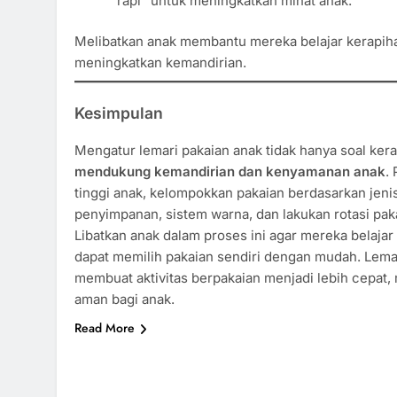
rapi” untuk meningkatkan minat anak.
Melibatkan anak membantu mereka belajar kerapih
meningkatkan kemandirian.
Kesimpulan
Mengatur lemari pakaian anak tidak hanya soal kerap
mendukung kemandirian dan kenyamanan anak
.
tinggi anak, kelompokkan pakaian berdasarkan jen
penyimpanan, sistem warna, dan lakukan rotasi pak
Libatkan anak dalam proses ini agar mereka belaja
dapat memilih pakaian sendiri dengan mudah. Lemar
membuat aktivitas berpakaian menjadi lebih cepat
aman bagi anak.
Read More