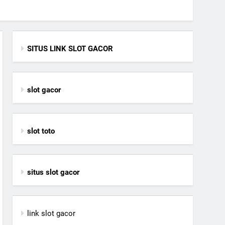
SITUS LINK SLOT GACOR
slot gacor
slot toto
situs slot gacor
link slot gacor