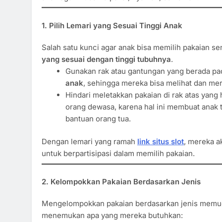
1. Pilih Lemari yang Sesuai Tinggi Anak
Salah satu kunci agar anak bisa memilih pakaian se
yang sesuai dengan tinggi tubuhnya
.
Gunakan rak atau gantungan yang berada p
anak
, sehingga mereka bisa melihat dan mera
Hindari meletakkan pakaian di rak atas yang 
orang dewasa, karena hal ini membuat anak 
bantuan orang tua.
Dengan lemari yang ramah
link situs slot
, mereka a
untuk berpartisipasi dalam memilih pakaian.
2. Kelompokkan Pakaian Berdasarkan Jenis
Mengelompokkan pakaian berdasarkan jenis memu
menemukan apa yang mereka butuhkan: