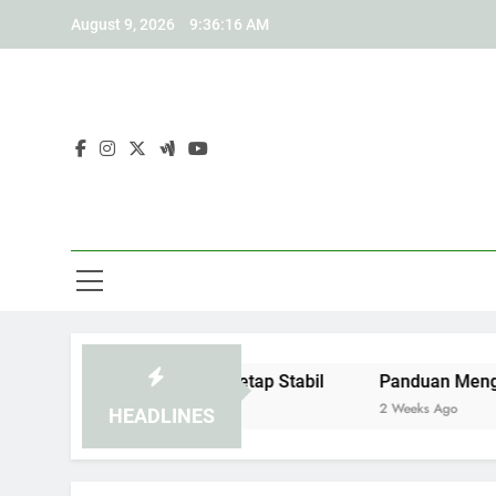
Skip
August 9, 2026
9:36:17 AM
to
content
Coq
Jelajahi 
Menjaga Koneksi Tetap Stabil
Panduan Mengakses LEBAH4
2 Weeks Ago
HEADLINES