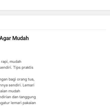
 Agar Mudah
 rapi, mudah
ndiri. Tips praktis
ngan bagi orang tua,
nnya sendiri. Lemari
akaian mudah
ndirian dan tanggung
ngatur lemari pakaian