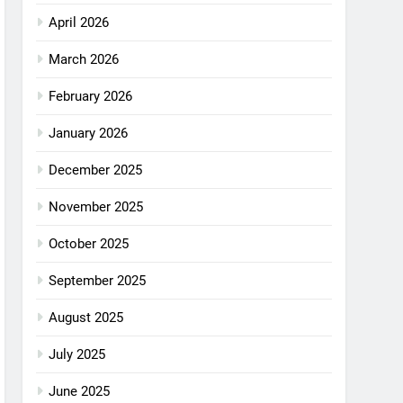
April 2026
March 2026
February 2026
January 2026
December 2025
November 2025
October 2025
September 2025
August 2025
July 2025
June 2025