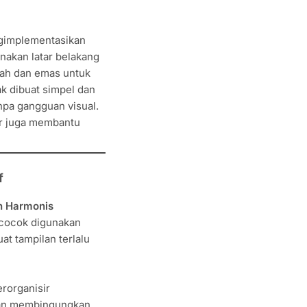
gimplementasikan
akan latar belakang
rah dan emas untuk
ak dibuat simpel dan
anpa gangguan visual.
ar juga membantu
f
n Harmonis
 cocok digunakan
at tampilan terlalu
rorganisir
dan membingungkan.