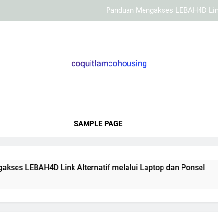
Panduan Mengakses LEBAH4D Link 
Panduan Menghindari Kesalahan Um
KAYA787 Alternatif dengan Dukungan Tampilan u
EDWINSLOT Link Alternatif 
uitlam Cohousing
Panduan Mengakses LEBAH4D Link 
Konsep Cohousing Dengan Komunitas Yang Ramah Dan Inklusif 
Panduan Menghindari Kesalahan Um
SAMPLE PAGE
KAYA787 Alternatif dengan Dukungan Tampilan u
D Link Alternatif melalui Laptop dan Ponsel
Panduan
3 Weeks Ag