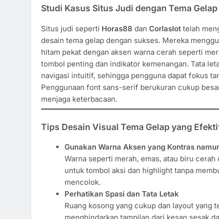
Studi Kasus Situs Judi dengan Tema Gelap
Situs judi seperti
Horas88
dan
Corlaslot
telah men
desain tema gelap dengan sukses. Mereka menggun
hitam pekat dengan aksen warna cerah seperti me
tombol penting dan indikator kemenangan. Tata let
navigasi intuitif, sehingga pengguna dapat fokus t
Penggunaan font sans-serif berukuran cukup bes
menjaga keterbacaan.
Tips Desain Visual Tema Gelap yang Efekti
Gunakan Warna Aksen yang Kontras namu
Warna seperti merah, emas, atau biru cerah
untuk tombol aksi dan highlight tanpa membu
mencolok.
Perhatikan Spasi dan Tata Letak
Ruang kosong yang cukup dan layout yang te
menghindarkan tampilan dari kesan sesak 