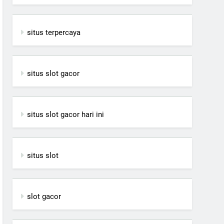
situs terpercaya
situs slot gacor
situs slot gacor hari ini
situs slot
slot gacor