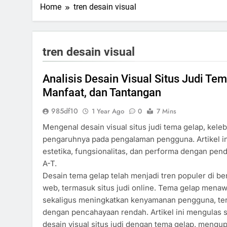
Home
tren desain visual
tren desain visual
Analisis Desain Visual Situs Judi Tem
Manfaat, dan Tantangan
985df10
1 Year Ago
0
7 Mins
Mengenal desain visual situs judi tema gelap, keleb
pengaruhnya pada pengalaman pengguna. Artikel 
estetika, fungsionalitas, dan performa dengan pen
A-T.
Desain tema gelap telah menjadi tren populer di ber
web, termasuk situs judi online. Tema gelap menaw
sekaligus meningkatkan kenyamanan pengguna, ter
dengan pencahayaan rendah. Artikel ini mengulas
desain visual situs judi dengan tema gelap, mengup