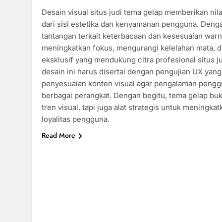
Desain visual situs judi tema gelap memberikan nila
dari sisi estetika dan kenyamanan pengguna. Deng
tantangan terkait keterbacaan dan kesesuaian war
meningkatkan fokus, mengurangi kelelahan mata, 
eksklusif yang mendukung citra profesional situs j
desain ini harus disertai dengan pengujian UX yan
penyesuaian konten visual agar pengalaman penggu
berbagai perangkat. Dengan begitu, tema gelap bu
tren visual, tapi juga alat strategis untuk mening
loyalitas pengguna.
Read More