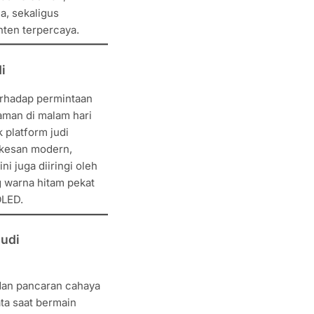
a, sekaligus
ten terpercaya.
i
erhadap permintaan
man di malam hari
platform judi
 kesan modern,
ni juga diiringi oleh
 warna hitam pekat
OLED.
Judi
dan pancaran cahaya
ta saat bermain