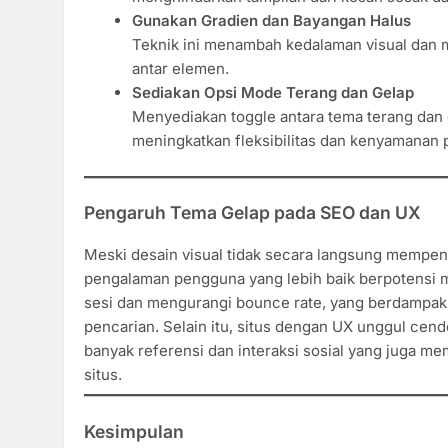
Gunakan Gradien dan Bayangan Halus
Teknik ini menambah kedalaman visual dan 
antar elemen.
Sediakan Opsi Mode Terang dan Gelap
Menyediakan toggle antara tema terang dan 
meningkatkan fleksibilitas dan kenyamanan
Pengaruh Tema Gelap pada SEO dan UX
Meski desain visual tidak secara langsung mempen
pengalaman pengguna yang lebih baik berpotensi 
sesi dan mengurangi bounce rate, yang berdampak 
pencarian. Selain itu, situs dengan UX unggul cen
banyak referensi dan interaksi sosial yang juga me
situs.
Kesimpulan