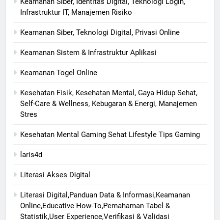
Keamanan Siber, Identitas Digital, Teknologi Login,
Infrastruktur IT, Manajemen Risiko
Keamanan Siber, Teknologi Digital, Privasi Online
Keamanan Sistem & Infrastruktur Aplikasi
Keamanan Togel Online
Kesehatan Fisik, Kesehatan Mental, Gaya Hidup Sehat,
Self-Care & Wellness, Kebugaran & Energi, Manajemen
Stres
Kesehatan Mental Gaming Sehat Lifestyle Tips Gaming
laris4d
Literasi Akses Digital
Literasi Digital,Panduan Data & Informasi,Keamanan
Online,Educative How-To,Pemahaman Tabel &
Statistik,User Experience,Verifikasi & Validasi