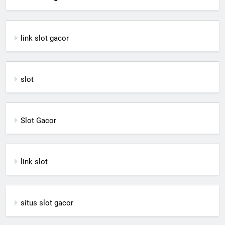
link slot gacor
slot
Slot Gacor
link slot
situs slot gacor