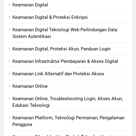
Keamanan Digital
Keamanan Digital & Proteksi Enkripsi
Keamanan Digital Teknologi Web Perlindungan Data
Sistem Autentikasi
Keamanan Digital, Proteksi Akun, Panduan Login
Keamanan Infrastruktur Pembayaran & Akses Digital
Keamanan Link Alternatif dan Proteksi Akses
Keamanan Online
Keamanan Online, Troubleshooting Login, Akses Akun,
Edukasi Teknologi
Keamanan Platform, Teknologi Permainan, Pengalaman
Pengguna