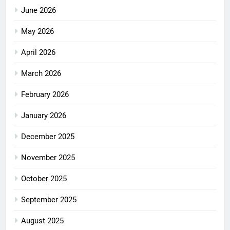
June 2026
May 2026
April 2026
March 2026
February 2026
January 2026
December 2025
November 2025
October 2025
September 2025
August 2025