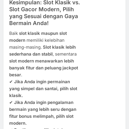
Kesimpulan: Slot Klasik vs.
Slot Gacor Modern, Pilih
yang Sesuai dengan Gaya
Bermain Anda!
Baik
slot klasik maupun slot
modern
memiliki kelebihan
masing-masing.
Slot klasik lebih
sederhana dan stabil
, sementara
slot modern menawarkan lebih
banyak fitur dan peluang jackpot
besar
.
✔
Jika Anda ingin permainan
yang simpel dan santai, pilih slot
klasik.
✔
Jika Anda ingin pengalaman
bermain yang lebih seru dengan
fitur bonus melimpah, pilih slot
modern.