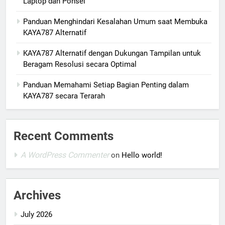
Laptop dan Ponsel
Panduan Menghindari Kesalahan Umum saat Membuka
KAYA787 Alternatif
KAYA787 Alternatif dengan Dukungan Tampilan untuk
Beragam Resolusi secara Optimal
Panduan Memahami Setiap Bagian Penting dalam
KAYA787 secara Terarah
Recent Comments
A WordPress Commenter
on
Hello world!
Archives
July 2026