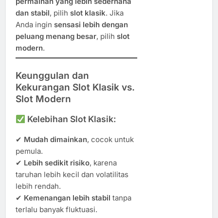
permainan yang lebih sederhana
dan stabil
, pilih
slot klasik
. Jika
Anda ingin
sensasi lebih dengan
peluang menang besar
, pilih
slot
modern
.
Keunggulan dan
Kekurangan Slot Klasik vs.
Slot Modern
Kelebihan Slot Klasik:
✔
Mudah dimainkan
, cocok untuk
pemula.
✔
Lebih sedikit risiko
, karena
taruhan lebih kecil dan volatilitas
lebih rendah.
✔
Kemenangan lebih stabil
tanpa
terlalu banyak fluktuasi.