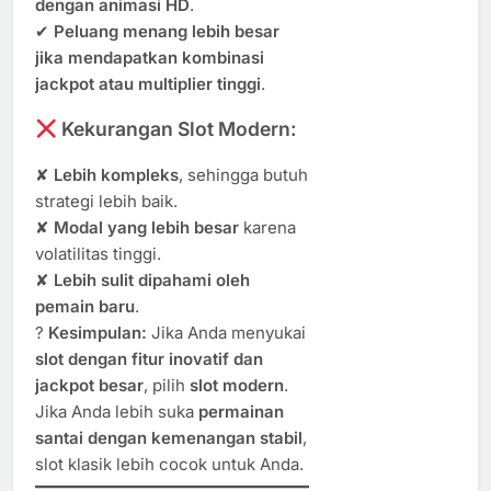
dengan animasi HD
.
✔
Peluang menang lebih besar
jika mendapatkan kombinasi
jackpot atau multiplier tinggi
.
Kekurangan Slot Modern:
✘
Lebih kompleks
, sehingga butuh
strategi lebih baik.
✘
Modal yang lebih besar
karena
volatilitas tinggi.
✘
Lebih sulit dipahami oleh
pemain baru
.
?
Kesimpulan:
Jika Anda menyukai
slot dengan fitur inovatif dan
jackpot besar
, pilih
slot modern
.
Jika Anda lebih suka
permainan
santai dengan kemenangan stabil
,
slot klasik lebih cocok untuk Anda.