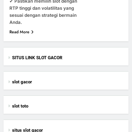
✔
Pastikan memilih slot dengan
RTP tinggi dan volatilitas yang
sesuai dengan strategi bermain
Anda.
Read More
SITUS LINK SLOT GACOR
slot gacor
slot toto
situs slot gacor