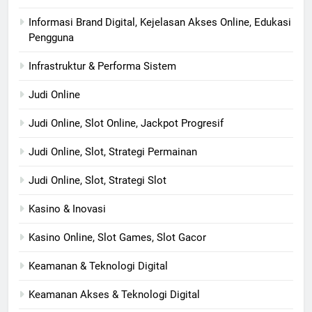
Informasi Brand Digital, Kejelasan Akses Online, Edukasi
Pengguna
Infrastruktur & Performa Sistem
Judi Online
Judi Online, Slot Online, Jackpot Progresif
Judi Online, Slot, Strategi Permainan
Judi Online, Slot, Strategi Slot
Kasino & Inovasi
Kasino Online, Slot Games, Slot Gacor
Keamanan & Teknologi Digital
Keamanan Akses & Teknologi Digital