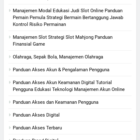
Manajemen Modal Edukasi Judi Slot Online Panduan
Pemain Pemula Strategi Bermain Bertanggung Jawab
Kontrol Risiko Permainan
Manajemen Slot Strategi Slot Mahjong Panduan
Finansial Game
Olahraga, Sepak Bola, Manajemen Olahraga
Panduan Akses Akun & Pengalaman Pengguna
Panduan Akses Akun Keamanan Digital Tutorial
Pengguna Edukasi Teknologi Manajemen Akun Online
Panduan Akses dan Keamanan Pengguna
Panduan Akses Digital
Panduan Akses Terbaru