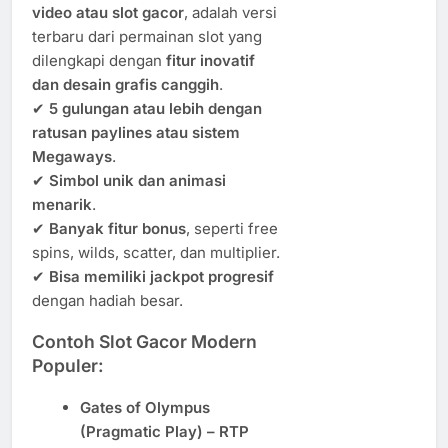
video atau slot gacor
, adalah versi
terbaru dari permainan slot yang
dilengkapi dengan
fitur inovatif
dan desain grafis canggih
.
✔
5 gulungan atau lebih dengan
ratusan paylines atau sistem
Megaways
.
✔
Simbol unik dan animasi
menarik
.
✔
Banyak fitur bonus
, seperti free
spins, wilds, scatter, dan multiplier.
✔
Bisa memiliki jackpot progresif
dengan hadiah besar.
Contoh Slot Gacor Modern
Populer:
Gates of Olympus
(Pragmatic Play) – RTP