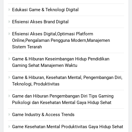
Edukasi Game & Teknologi Digital
Efisiensi Akses Brand Digital
Efisiensi Akses Digital,Optimasi Platform
Online,Pengalaman Pengguna Modern,Manajemen
Sistem Terarah
Game & Hiburan Keseimbangan Hidup Pendidikan
Gaming Sehat Manajemen Waktu
Game & Hiburan, Kesehatan Mental, Pengembangan Diri,
Teknologi, Produktivitas
Game dan Hiburan Pengembangan Diri Tips Gaming
Psikologi dan Kesehatan Mental Gaya Hidup Sehat
Game Industry & Access Trends
Game Kesehatan Mental Produktivitas Gaya Hidup Sehat