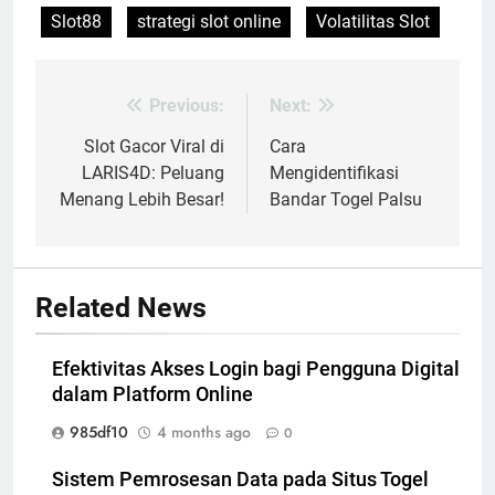
Slot88
strategi slot online
Volatilitas Slot
Previous:
Next:
Post
navigation
Slot Gacor Viral di
Cara
LARIS4D: Peluang
Mengidentifikasi
Menang Lebih Besar!
Bandar Togel Palsu
Related News
Efektivitas Akses Login bagi Pengguna Digital
dalam Platform Online
985df10
4 months ago
0
Sistem Pemrosesan Data pada Situs Togel