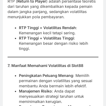
RTP (
Return to Player
) adalah persentase teoretis
dari taruhan yang dikembalikan kepada pemain
dalam jangka panjang, sedangkan volatilitas
menunjukkan pola pembayaran.
RTP Tinggi + Volatilitas Rendah
:
Kemenangan kecil tetapi sering.
RTP Tinggi + Volatilitas Tinggi
:
Kemenangan besar dengan risiko lebih
tinggi.
7.
Manfaat Memahami Volatilitas di Slot88
Peningkatan Peluang Menang
: Memilih
permainan dengan volatilitas yang sesuai
membantu Anda bermain lebih efektif.
Manajemen Risiko
: Anda dapat
menyesuaikan strategi taruhan untuk
meminimalkan kerugian.