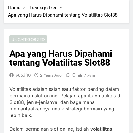
Home
Uncategorized
Apa yang Harus Dipahami tentang Volatilitas Slot88
UNCATEGORIZED
Apa yang Harus Dipahami
tentang Volatilitas Slot88
0
985df10
2 Years Ago
7 Mins
Volatilitas adalah salah satu faktor penting dalam
permainan slot online. Pelajari apa itu volatilitas di
Slot88, jenis-jenisnya, dan bagaimana
memanfaatkannya untuk strategi bermain yang
lebih baik.
Dalam permainan slot online, istilah
volatilitas