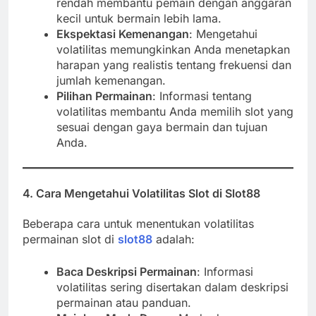
rendah membantu pemain dengan anggaran
kecil untuk bermain lebih lama.
Ekspektasi Kemenangan
: Mengetahui
volatilitas memungkinkan Anda menetapkan
harapan yang realistis tentang frekuensi dan
jumlah kemenangan.
Pilihan Permainan
: Informasi tentang
volatilitas membantu Anda memilih slot yang
sesuai dengan gaya bermain dan tujuan
Anda.
4.
Cara Mengetahui Volatilitas Slot di Slot88
Beberapa cara untuk menentukan volatilitas
permainan slot di
slot88
adalah:
Baca Deskripsi Permainan
: Informasi
volatilitas sering disertakan dalam deskripsi
permainan atau panduan.