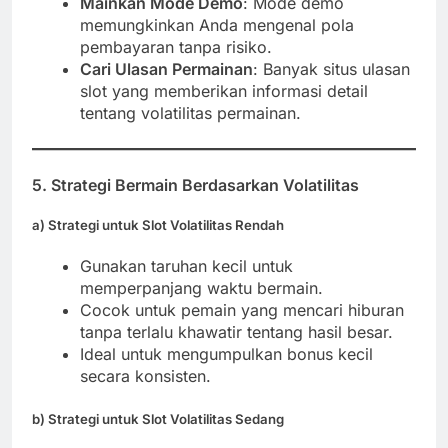
Mainkan Mode Demo
: Mode demo
memungkinkan Anda mengenal pola
pembayaran tanpa risiko.
Cari Ulasan Permainan
: Banyak situs ulasan
slot yang memberikan informasi detail
tentang volatilitas permainan.
5.
Strategi Bermain Berdasarkan Volatilitas
a)
Strategi untuk Slot Volatilitas Rendah
Gunakan taruhan kecil untuk
memperpanjang waktu bermain.
Cocok untuk pemain yang mencari hiburan
tanpa terlalu khawatir tentang hasil besar.
Ideal untuk mengumpulkan bonus kecil
secara konsisten.
b)
Strategi untuk Slot Volatilitas Sedang