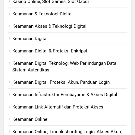
Kasino Online, Slot Games, Slot Gacor
Keamanan & Teknologi Digital
Keamanan Akses & Teknologi Digital
Keamanan Digital
Keamanan Digital & Proteksi Enkripsi
Keamanan Digital Teknologi Web Perlindungan Data
Sistem Autentikasi
Keamanan Digital, Proteksi Akun, Panduan Login
Keamanan Infrastruktur Pembayaran & Akses Digital
Keamanan Link Alternatif dan Proteksi Akses
Keamanan Online
Keamanan Online, Troubleshooting Login, Akses Akun,