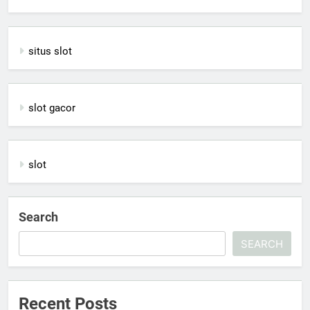
situs slot
slot gacor
slot
Search
SEARCH
Recent Posts