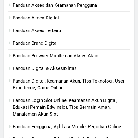
Panduan Akses dan Keamanan Pengguna
Panduan Akses Digital
Panduan Akses Terbaru
Panduan Brand Digital
Panduan Browser Mobile dan Akses Akun
Panduan Digital & Aksesibilitas
Panduan Digital, Keamanan Akun, Tips Teknologi, User
Experience, Game Online
Panduan Login Slot Online, Keamanan Akun Digital,
Edukasi Pemain Edwinslot, Tips Bermain Aman,
Manajemen Akun Slot
Panduan Pengguna, Aplikasi Mobile, Perjudian Online