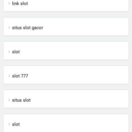
link slot
situs slot gacor
slot
slot 777
situs slot
slot