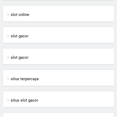
slot online
slot gacor
slot gacor
situs terpercaya
situs slot gacor