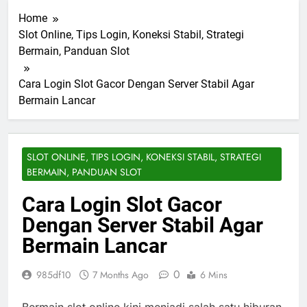
Home
Slot Online, Tips Login, Koneksi Stabil, Strategi
Bermain, Panduan Slot
Cara Login Slot Gacor Dengan Server Stabil Agar
Bermain Lancar
SLOT ONLINE, TIPS LOGIN, KONEKSI STABIL, STRATEGI
BERMAIN, PANDUAN SLOT
Cara Login Slot Gacor
Dengan Server Stabil Agar
Bermain Lancar
0
985df10
7 Months Ago
6 Mins