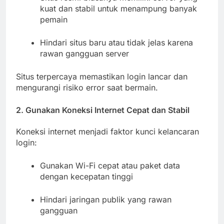
kuat dan stabil untuk menampung banyak
pemain
Hindari situs baru atau tidak jelas karena
rawan gangguan server
Situs terpercaya memastikan login lancar dan
mengurangi risiko error saat bermain.
2. Gunakan Koneksi Internet Cepat dan Stabil
Koneksi internet menjadi faktor kunci kelancaran
login:
Gunakan Wi-Fi cepat atau paket data
dengan kecepatan tinggi
Hindari jaringan publik yang rawan
gangguan