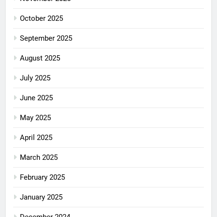
October 2025
September 2025
August 2025
July 2025
June 2025
May 2025
April 2025
March 2025
February 2025
January 2025
December 2024