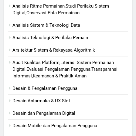
Analisis Ritme Permainan,Studi Perilaku Sistem
Digital,Observasi Pola Permainan
Analisis Sistem & Teknologi Data
Analisis Teknologi & Perilaku Pemain
Arsitektur Sistem & Rekayasa Algoritmik
Audit Kualitas Platform,Literasi Sistem Permainan
Digital,Evaluasi Pengalaman Pengguna,Transparansi
Informasi,Keamanan & Praktik Aman
Desain & Pengalaman Pengguna
Desain Antarmuka & UX Slot
Desain dan Pengalaman Digital
Desain Mobile dan Pengalaman Pengguna