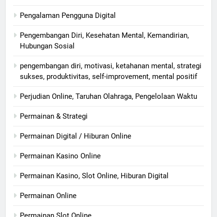
Pengalaman Pengguna Digital
Pengembangan Diri, Kesehatan Mental, Kemandirian,
Hubungan Sosial
pengembangan diri, motivasi, ketahanan mental, strategi
sukses, produktivitas, self-improvement, mental positif
Perjudian Online, Taruhan Olahraga, Pengelolaan Waktu
Permainan & Strategi
Permainan Digital / Hiburan Online
Permainan Kasino Online
Permainan Kasino, Slot Online, Hiburan Digital
Permainan Online
Permainan Slot Online