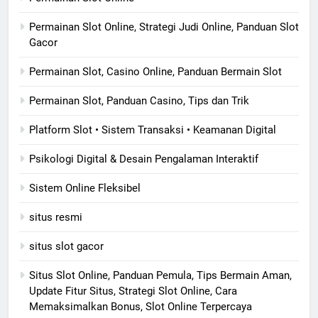
Permainan Slot Online, Strategi Judi Online, Panduan Slot
Gacor
Permainan Slot, Casino Online, Panduan Bermain Slot
Permainan Slot, Panduan Casino, Tips dan Trik
Platform Slot • Sistem Transaksi • Keamanan Digital
Psikologi Digital & Desain Pengalaman Interaktif
Sistem Online Fleksibel
situs resmi
situs slot gacor
Situs Slot Online, Panduan Pemula, Tips Bermain Aman,
Update Fitur Situs, Strategi Slot Online, Cara
Memaksimalkan Bonus, Slot Online Terpercaya