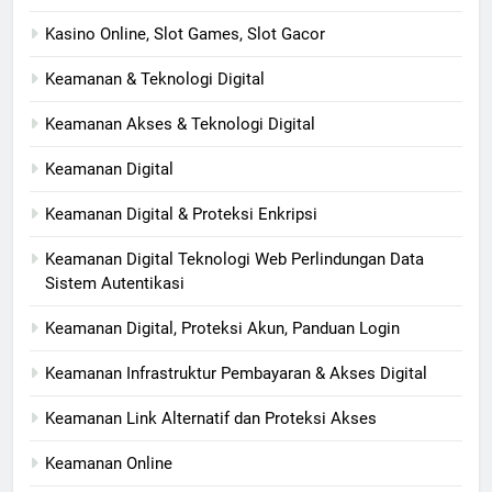
Kasino Online, Slot Games, Slot Gacor
Keamanan & Teknologi Digital
Keamanan Akses & Teknologi Digital
Keamanan Digital
Keamanan Digital & Proteksi Enkripsi
Keamanan Digital Teknologi Web Perlindungan Data
Sistem Autentikasi
Keamanan Digital, Proteksi Akun, Panduan Login
Keamanan Infrastruktur Pembayaran & Akses Digital
Keamanan Link Alternatif dan Proteksi Akses
Keamanan Online