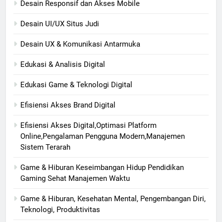
Desain Responsif dan Akses Mobile
Desain UI/UX Situs Judi
Desain UX & Komunikasi Antarmuka
Edukasi & Analisis Digital
Edukasi Game & Teknologi Digital
Efisiensi Akses Brand Digital
Efisiensi Akses Digital,Optimasi Platform
Online,Pengalaman Pengguna Modern,Manajemen
Sistem Terarah
Game & Hiburan Keseimbangan Hidup Pendidikan
Gaming Sehat Manajemen Waktu
Game & Hiburan, Kesehatan Mental, Pengembangan Diri,
Teknologi, Produktivitas