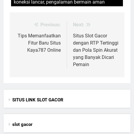
koneksi lancar, pengalaman bermain aman
Previous:
Next:
Post
navigation
Tips Memanfaatkan
Situs Slot Gacor
Fitur Baru Situs
dengan RTP Tertinggi
Kaya787 Online
dan Pola Spin Akurat
yang Banyak Dicari
Pemain
SITUS LINK SLOT GACOR
slot gacor