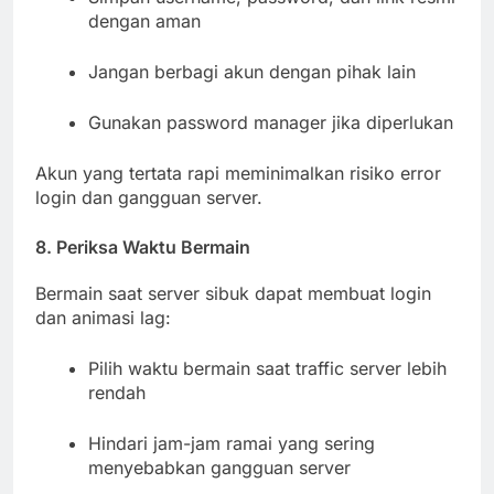
dengan aman
Jangan berbagi akun dengan pihak lain
Gunakan password manager jika diperlukan
Akun yang tertata rapi meminimalkan risiko error
login dan gangguan server.
8. Periksa Waktu Bermain
Bermain saat server sibuk dapat membuat login
dan animasi lag:
Pilih waktu bermain saat traffic server lebih
rendah
Hindari jam-jam ramai yang sering
menyebabkan gangguan server