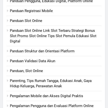
Panduan Pengguna, Edukasi Digital, Platform Online
Panduan Registrasi Mobile
Panduan Slot Online
Panduan Slot Online Link Slot Terbaru Strategi Bonus
Slot Promo Slot Online Tips Slot Pemula Edukasi Slot
Digital
Panduan Struktur dan Orientasi Platform
Panduan Validasi Data Akun
Panduan, Slot Online
Parenting, Tips Rumah Tangga, Edukasi Anak, Gaya
Hidup Keluarga, Perawatan Anak
Pengalaman Mobile dan Akses Digital Praktis
Pengalaman Pengguna dan Evaluasi Platform Online