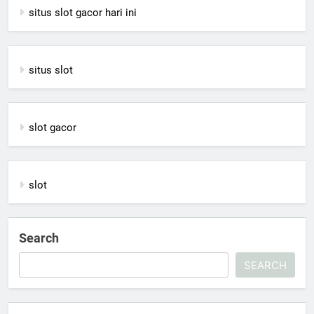
situs slot gacor hari ini
situs slot
slot gacor
slot
Search
SEARCH