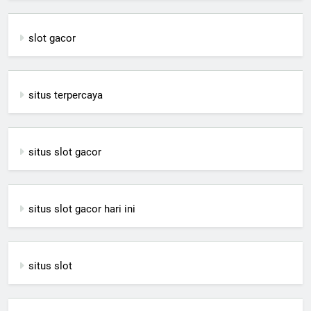
slot gacor
situs terpercaya
situs slot gacor
situs slot gacor hari ini
situs slot