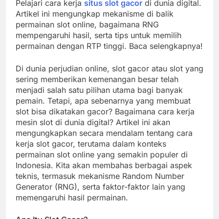
Pelajari cara kerja
situs slot gacor
di dunia digital.
Artikel ini mengungkap mekanisme di balik
permainan slot online, bagaimana RNG
mempengaruhi hasil, serta tips untuk memilih
permainan dengan RTP tinggi. Baca selengkapnya!
Di dunia perjudian online, slot gacor atau slot yang
sering memberikan kemenangan besar telah
menjadi salah satu pilihan utama bagi banyak
pemain. Tetapi, apa sebenarnya yang membuat
slot bisa dikatakan gacor? Bagaimana cara kerja
mesin slot di dunia digital? Artikel ini akan
mengungkapkan secara mendalam tentang cara
kerja slot gacor, terutama dalam konteks
permainan slot online yang semakin populer di
Indonesia. Kita akan membahas berbagai aspek
teknis, termasuk mekanisme Random Number
Generator (RNG), serta faktor-faktor lain yang
memengaruhi hasil permainan.