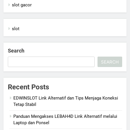
slot gacor
slot
Search
SEARCH
Recent Posts
EDWINSLOT Link Alternatif dan Tips Menjaga Koneksi
Tetap Stabil
Panduan Mengakses LEBAH4D Link Alternatif melalui
Laptop dan Ponsel