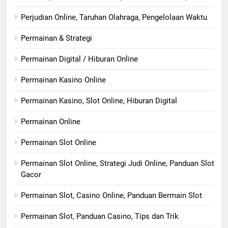
Perjudian Online, Taruhan Olahraga, Pengelolaan Waktu
Permainan & Strategi
Permainan Digital / Hiburan Online
Permainan Kasino Online
Permainan Kasino, Slot Online, Hiburan Digital
Permainan Online
Permainan Slot Online
Permainan Slot Online, Strategi Judi Online, Panduan Slot
Gacor
Permainan Slot, Casino Online, Panduan Bermain Slot
Permainan Slot, Panduan Casino, Tips dan Trik