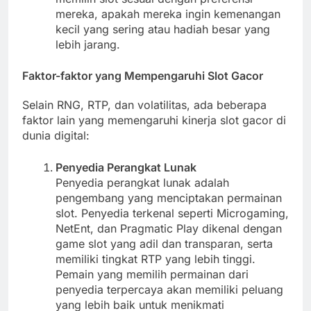
mereka, apakah mereka ingin kemenangan
kecil yang sering atau hadiah besar yang
lebih jarang.
Faktor-faktor yang Mempengaruhi Slot Gacor
Selain RNG, RTP, dan volatilitas, ada beberapa
faktor lain yang memengaruhi kinerja slot gacor di
dunia digital:
Penyedia Perangkat Lunak
Penyedia perangkat lunak adalah
pengembang yang menciptakan permainan
slot. Penyedia terkenal seperti Microgaming,
NetEnt, dan Pragmatic Play dikenal dengan
game slot yang adil dan transparan, serta
memiliki tingkat RTP yang lebih tinggi.
Pemain yang memilih permainan dari
penyedia terpercaya akan memiliki peluang
yang lebih baik untuk menikmati