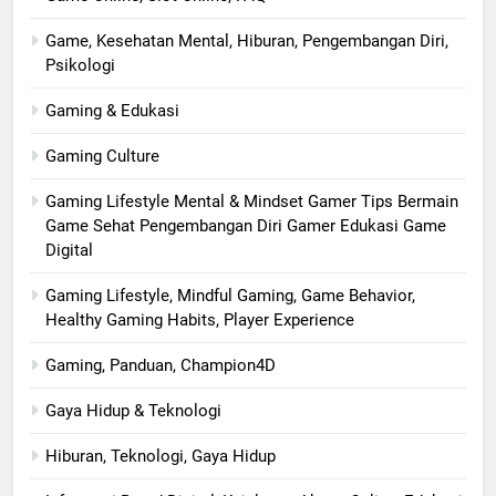
Game, Kesehatan Mental, Hiburan, Pengembangan Diri,
Psikologi
Gaming & Edukasi
Gaming Culture
Gaming Lifestyle Mental & Mindset Gamer Tips Bermain
Game Sehat Pengembangan Diri Gamer Edukasi Game
Digital
Gaming Lifestyle, Mindful Gaming, Game Behavior,
Healthy Gaming Habits, Player Experience
Gaming, Panduan, Champion4D
Gaya Hidup & Teknologi
Hiburan, Teknologi, Gaya Hidup