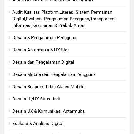
Audit Kualitas Platform,Literasi Sistem Permainan
Digital,Evaluasi Pengalaman Pengguna,Transparansi
Informasi,Keamanan & Praktik Aman
Desain & Pengalaman Pengguna
Desain Antarmuka & UX Slot
Desain dan Pengalaman Digital
Desain Mobile dan Pengalaman Pengguna
Desain Responsif dan Akses Mobile
Desain UI/UX Situs Judi
Desain UX & Komunikasi Antarmuka
Edukasi & Analisis Digital