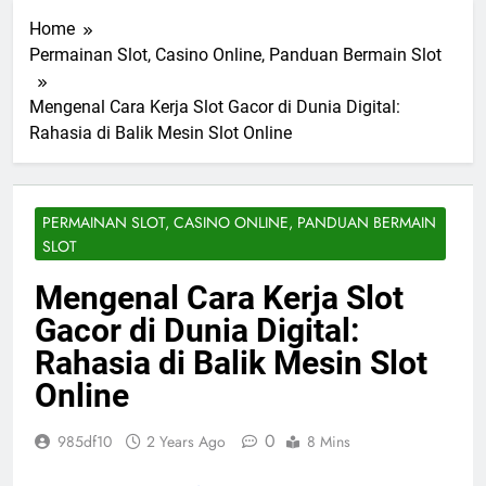
Home
Permainan Slot, Casino Online, Panduan Bermain Slot
Mengenal Cara Kerja Slot Gacor di Dunia Digital:
Rahasia di Balik Mesin Slot Online
PERMAINAN SLOT, CASINO ONLINE, PANDUAN BERMAIN
SLOT
Mengenal Cara Kerja Slot
Gacor di Dunia Digital:
Rahasia di Balik Mesin Slot
Online
0
985df10
2 Years Ago
8 Mins