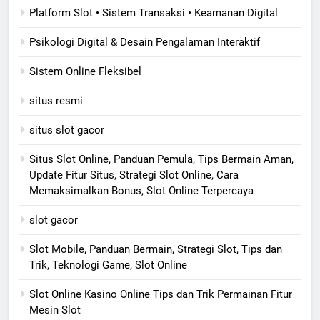
Platform Slot • Sistem Transaksi • Keamanan Digital
Psikologi Digital & Desain Pengalaman Interaktif
Sistem Online Fleksibel
situs resmi
situs slot gacor
Situs Slot Online, Panduan Pemula, Tips Bermain Aman,
Update Fitur Situs, Strategi Slot Online, Cara
Memaksimalkan Bonus, Slot Online Terpercaya
slot gacor
Slot Mobile, Panduan Bermain, Strategi Slot, Tips dan
Trik, Teknologi Game, Slot Online
Slot Online Kasino Online Tips dan Trik Permainan Fitur
Mesin Slot