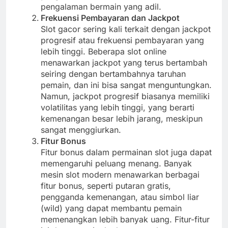
pengalaman bermain yang adil.
Frekuensi Pembayaran dan Jackpot
Slot gacor sering kali terkait dengan jackpot
progresif atau frekuensi pembayaran yang
lebih tinggi. Beberapa slot online
menawarkan jackpot yang terus bertambah
seiring dengan bertambahnya taruhan
pemain, dan ini bisa sangat menguntungkan.
Namun, jackpot progresif biasanya memiliki
volatilitas yang lebih tinggi, yang berarti
kemenangan besar lebih jarang, meskipun
sangat menggiurkan.
Fitur Bonus
Fitur bonus dalam permainan slot juga dapat
memengaruhi peluang menang. Banyak
mesin slot modern menawarkan berbagai
fitur bonus, seperti putaran gratis,
pengganda kemenangan, atau simbol liar
(wild) yang dapat membantu pemain
memenangkan lebih banyak uang. Fitur-fitur