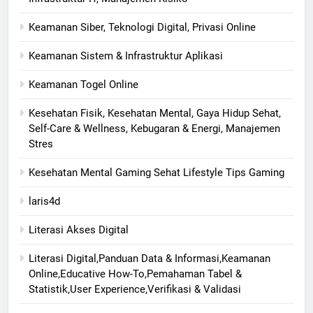
Keamanan Siber, Teknologi Digital, Privasi Online
Keamanan Sistem & Infrastruktur Aplikasi
Keamanan Togel Online
Kesehatan Fisik, Kesehatan Mental, Gaya Hidup Sehat,
Self-Care & Wellness, Kebugaran & Energi, Manajemen
Stres
Kesehatan Mental Gaming Sehat Lifestyle Tips Gaming
laris4d
Literasi Akses Digital
Literasi Digital,Panduan Data & Informasi,Keamanan
Online,Educative How-To,Pemahaman Tabel &
Statistik,User Experience,Verifikasi & Validasi