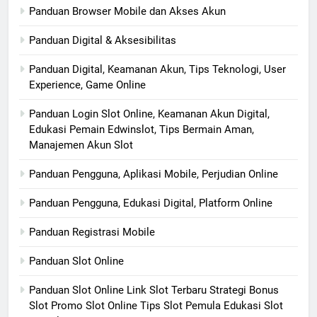
Panduan Browser Mobile dan Akses Akun
Panduan Digital & Aksesibilitas
Panduan Digital, Keamanan Akun, Tips Teknologi, User
Experience, Game Online
Panduan Login Slot Online, Keamanan Akun Digital,
Edukasi Pemain Edwinslot, Tips Bermain Aman,
Manajemen Akun Slot
Panduan Pengguna, Aplikasi Mobile, Perjudian Online
Panduan Pengguna, Edukasi Digital, Platform Online
Panduan Registrasi Mobile
Panduan Slot Online
Panduan Slot Online Link Slot Terbaru Strategi Bonus
Slot Promo Slot Online Tips Slot Pemula Edukasi Slot