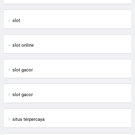
slot
slot online
slot gacor
slot gacor
situs terpercaya