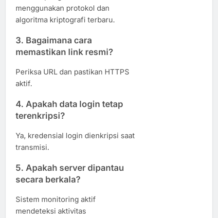
menggunakan protokol dan
algoritma kriptografi terbaru.
3. Bagaimana cara
memastikan link resmi?
Periksa URL dan pastikan HTTPS
aktif.
4. Apakah data login tetap
terenkripsi?
Ya, kredensial login dienkripsi saat
transmisi.
5. Apakah server dipantau
secara berkala?
Sistem monitoring aktif
mendeteksi aktivitas