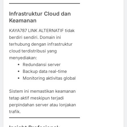
Infrastruktur Cloud dan
Keamanan
KAYA787 LINK ALTERNATIF tidak
berdiri sendiri. Domain ini
terhubung dengan infrastruktur
cloud terdistribusi yang
menyediakan:
Redundansi server
Backup data real-time
Monitoring aktivitas global
Sistem ini memastikan keamanan
tetap aktif meskipun terjadi
perpindahan server atau lonjakan
trafik.