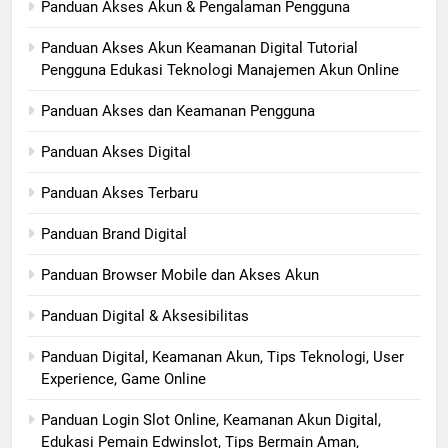
Panduan Akses Akun & Pengalaman Pengguna
Panduan Akses Akun Keamanan Digital Tutorial
Pengguna Edukasi Teknologi Manajemen Akun Online
Panduan Akses dan Keamanan Pengguna
Panduan Akses Digital
Panduan Akses Terbaru
Panduan Brand Digital
Panduan Browser Mobile dan Akses Akun
Panduan Digital & Aksesibilitas
Panduan Digital, Keamanan Akun, Tips Teknologi, User
Experience, Game Online
Panduan Login Slot Online, Keamanan Akun Digital,
Edukasi Pemain Edwinslot, Tips Bermain Aman,