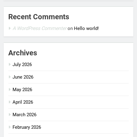
Recent Comments
A WordPress Commenter
on
Hello world!
Archives
July 2026
June 2026
May 2026
April 2026
March 2026
February 2026