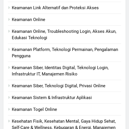
Keamanan Link Alternatif dan Proteksi Akses
Keamanan Online
Keamanan Online, Troubleshooting Login, Akses Akun,
Edukasi Teknologi
Keamanan Platform, Teknologi Permainan, Pengalaman
Pengguna
Keamanan Siber, Identitas Digital, Teknologi Login,
Infrastruktur IT, Manajemen Risiko
Keamanan Siber, Teknologi Digital, Privasi Online
Keamanan Sistem & Infrastruktur Aplikasi
Keamanan Togel Online
Kesehatan Fisik, Kesehatan Mental, Gaya Hidup Sehat,
Self-Care & Wellness, Kebugaran & Energi, Manajemen