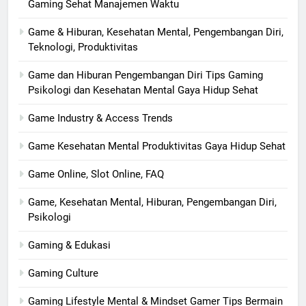
Gaming Sehat Manajemen Waktu
Game & Hiburan, Kesehatan Mental, Pengembangan Diri,
Teknologi, Produktivitas
Game dan Hiburan Pengembangan Diri Tips Gaming
Psikologi dan Kesehatan Mental Gaya Hidup Sehat
Game Industry & Access Trends
Game Kesehatan Mental Produktivitas Gaya Hidup Sehat
Game Online, Slot Online, FAQ
Game, Kesehatan Mental, Hiburan, Pengembangan Diri,
Psikologi
Gaming & Edukasi
Gaming Culture
Gaming Lifestyle Mental & Mindset Gamer Tips Bermain