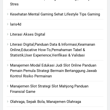
Stres
Kesehatan Mental Gaming Sehat Lifestyle Tips Gaming
laris4d
Literasi Akses Digital
Literasi Digital,Panduan Data & Informasi,Keamanan
Online,Educative How-To,Pemahaman Tabel &
Statistik,User Experience,Verifikasi & Validasi
Manajemen Modal Edukasi Judi Slot Online Panduan
Pemain Pemula Strategi Bermain Bertanggung Jawab
Kontrol Risiko Permainan
Manajemen Slot Strategi Slot Mahjong Panduan
Finansial Game
Olahraga, Sepak Bola, Manajemen Olahraga