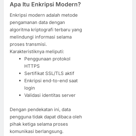
Apa Itu Enkripsi Modern?
Enkripsi modern adalah metode
pengamanan data dengan
algoritma kriptografi terbaru yang
melindungi informasi selama
proses transmisi.
Karakteristiknya meliputi:
Penggunaan protokol
HTTPS
Sertifikat SSL/TLS aktif
Enkripsi end-to-end saat
login
Validasi identitas server
Dengan pendekatan ini, data
pengguna tidak dapat dibaca oleh
pihak ketiga selama proses
komunikasi berlangsung.