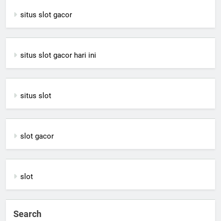
situs slot gacor
situs slot gacor hari ini
situs slot
slot gacor
slot
Search