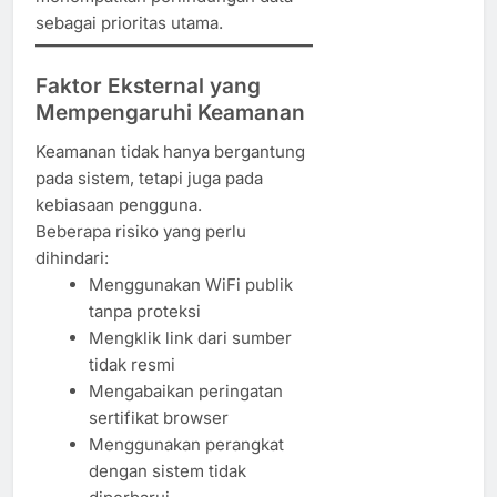
sebagai prioritas utama.
Faktor Eksternal yang
Mempengaruhi Keamanan
Keamanan tidak hanya bergantung
pada sistem, tetapi juga pada
kebiasaan pengguna.
Beberapa risiko yang perlu
dihindari:
Menggunakan WiFi publik
tanpa proteksi
Mengklik link dari sumber
tidak resmi
Mengabaikan peringatan
sertifikat browser
Menggunakan perangkat
dengan sistem tidak