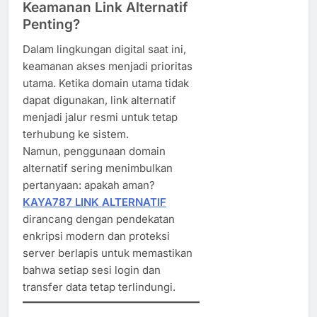
Keamanan Link Alternatif
Penting?
Dalam lingkungan digital saat ini,
keamanan akses menjadi prioritas
utama. Ketika domain utama tidak
dapat digunakan, link alternatif
menjadi jalur resmi untuk tetap
terhubung ke sistem.
Namun, penggunaan domain
alternatif sering menimbulkan
pertanyaan: apakah aman?
KAYA787 LINK ALTERNATIF
dirancang dengan pendekatan
enkripsi modern dan proteksi
server berlapis untuk memastikan
bahwa setiap sesi login dan
transfer data tetap terlindungi.