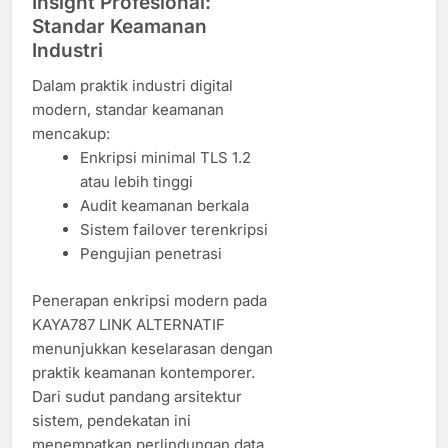
Insight Profesional:
Standar Keamanan
Industri
Dalam praktik industri digital
modern, standar keamanan
mencakup:
Enkripsi minimal TLS 1.2
atau lebih tinggi
Audit keamanan berkala
Sistem failover terenkripsi
Pengujian penetrasi
Penerapan enkripsi modern pada
KAYA787 LINK ALTERNATIF
menunjukkan keselarasan dengan
praktik keamanan kontemporer.
Dari sudut pandang arsitektur
sistem, pendekatan ini
menempatkan perlindungan data