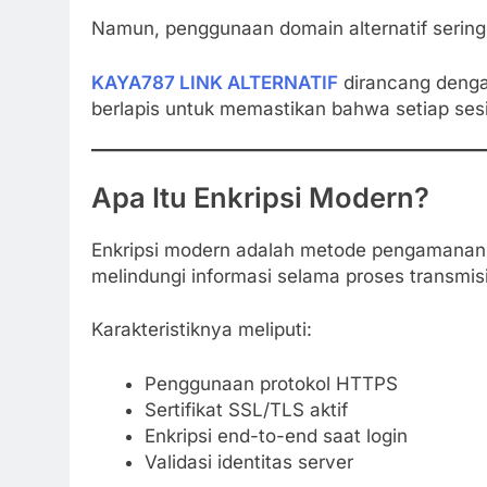
Namun, penggunaan domain alternatif serin
KAYA787 LINK ALTERNATIF
dirancang denga
berlapis untuk memastikan bahwa setiap sesi l
Apa Itu Enkripsi Modern?
Enkripsi modern adalah metode pengamanan d
melindungi informasi selama proses transmisi
Karakteristiknya meliputi:
Penggunaan protokol HTTPS
Sertifikat SSL/TLS aktif
Enkripsi end-to-end saat login
Validasi identitas server