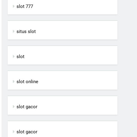
slot 777
situs slot
slot
slot online
slot gacor
slot gacor