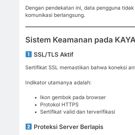
Dengan pendekatan ini, data pengguna tidak 
komunikasi berlangsung.
Sistem Keamanan pada KAYA
SSL/TLS Aktif
Sertifikat SSL memastikan bahwa koneksi ant
Indikator utamanya adalah:
Ikon gembok pada browser
Protokol HTTPS
Sertifikat valid dan terverifikasi
Proteksi Server Berlapis