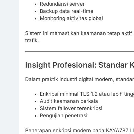
Redundansi server
Backup data real-time
Monitoring aktivitas global
Sistem ini memastikan keamanan tetap aktif 
trafik.
Insight Profesional: Standar
Dalam praktik industri digital modern, stan
Enkripsi minimal TLS 1.2 atau lebih ting
Audit keamanan berkala
Sistem failover terenkripsi
Pengujian penetrasi
Penerapan enkripsi modern pada KAYA787 