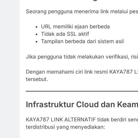
Seorang pengguna menerima link melalui pesa
URL memiliki ejaan berbeda
Tidak ada SSL aktif
Tampilan berbeda dari sistem asli
Jika pengguna tidak melakukan verifikasi, ris
Dengan memahami ciri link resmi KAYA787 L
tersebut.
Infrastruktur Cloud dan Kea
KAYA787 LINK ALTERNATIF tidak berdiri sendi
terdistribusi yang menyediakan: