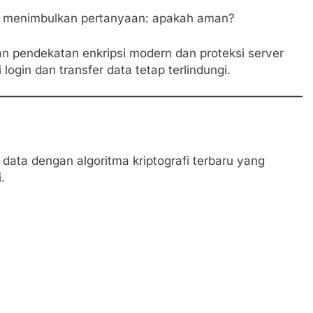
g menimbulkan pertanyaan: apakah aman?
n pendekatan enkripsi modern dan proteksi server
ogin dan transfer data tetap terlindungi.
ata dengan algoritma kriptografi terbaru yang
.