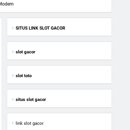
Modern
SITUS LINK SLOT GACOR
slot gacor
slot toto
situs slot gacor
link slot gacor