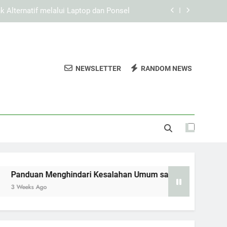
Alternatif melalui Laptop dan Ponsel
um saat Membuka KAYA787 Alternatif
ntuk Beragam Resolusi secara Optimal
NEWSLETTER
RANDOM NEWS
dan Tips Menjaga Koneksi Tetap Stabil
Alternatif melalui Laptop dan Ponsel
Di Coquitlam Cohousing.
um saat Membuka KAYA787 Alternatif
ntuk Beragam Resolusi secara Optimal
Menghindari Kesalahan Umum saat Membuka KAYA787 Altern
o