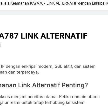
alisis Keamanan KAYA787 LINK ALTERNATIF dengan Enkripsi 
YA787 LINK ALTERNATIF
n
 dengan enkripsi modern, SSL aktif, dan sistem
aman dan terpercaya.
nan Link Alternatif Penting?
 akses menjadi prioritas utama. Ketika domain utama
 jalur resmi untuk tetap terhubung ke sistem.