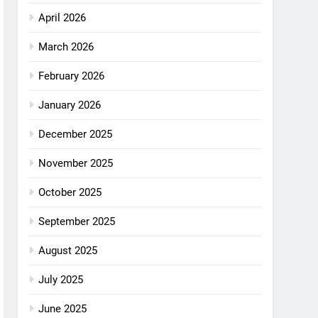
April 2026
March 2026
February 2026
January 2026
December 2025
November 2025
October 2025
September 2025
August 2025
July 2025
June 2025