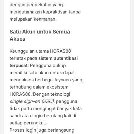
dengan pendekatan yang
mengutamakan kepraktisan tanpa
melupakan keamanan.
Satu Akun untuk Semua
Akses
Keunggulan utama HORAS88
terletak pada
sistem autentikasi
terpusat
. Pengguna cukup
memiliki satu akun untuk dapat
mengakses berbagai layanan yang
terhubung dalam ekosistem
HORAS88. Dengan teknologi
single sign-on (SSO)
, pengguna
tidak perlu mengingat banyak kata
sandi atau login berulang kali di
setiap perangkat.
Proses login juga berlangsung