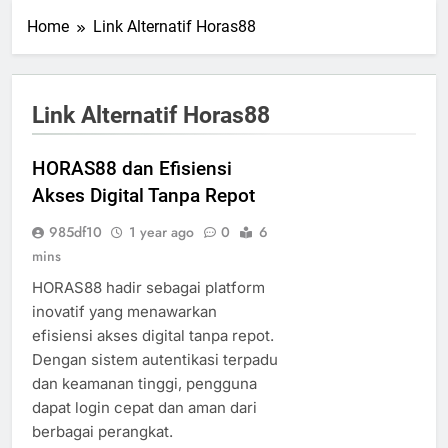
Home
Link Alternatif Horas88
Link Alternatif Horas88
HORAS88 dan Efisiensi
Akses Digital Tanpa Repot
985df10
1 year ago
0
6
mins
HORAS88 hadir sebagai platform
inovatif yang menawarkan
efisiensi akses digital tanpa repot.
Dengan sistem autentikasi terpadu
dan keamanan tinggi, pengguna
dapat login cepat dan aman dari
berbagai perangkat.