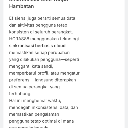
Hambatan
Efisiensi juga berarti semua data
dan aktivitas pengguna tetap
konsisten di seluruh perangkat.
HORAS88 menggunakan teknologi
sinkronisasi berbasis cloud
,
memastikan setiap perubahan
yang dilakukan pengguna—seperti
mengganti kata sandi,
memperbarui profil, atau mengatur
preferensi—langsung diterapkan
di semua perangkat yang
terhubung.
Hal ini menghemat waktu,
mencegah inkonsistensi data, dan
memastikan pengalaman
pengguna tetap optimal di mana
pun mereka berada.