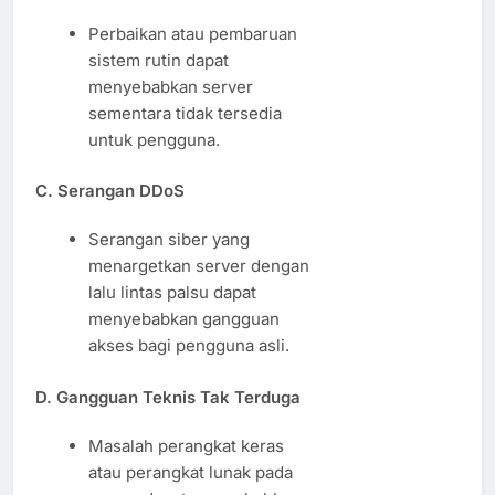
Perbaikan atau pembaruan
sistem rutin dapat
menyebabkan server
sementara tidak tersedia
untuk pengguna.
C. Serangan DDoS
Serangan siber yang
menargetkan server dengan
lalu lintas palsu dapat
menyebabkan gangguan
akses bagi pengguna asli.
D. Gangguan Teknis Tak Terduga
Masalah perangkat keras
atau perangkat lunak pada