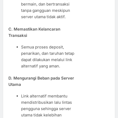
bermain, dan bertransaksi
tanpa gangguan meskipun
server utama tidak aktif.
C. Memastikan Kelancaran
Transaksi
Semua proses deposit,
penarikan, dan taruhan tetap
dapat dilakukan melalui link
alternatif yang aman.
D. Mengurangi Beban pada Server
Utama
Link alternatif membantu
mendistribusikan lalu lintas
pengguna sehingga server
utama tidak kelebihan