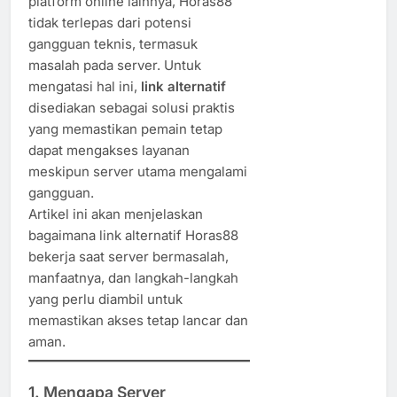
platform online lainnya, Horas88
tidak terlepas dari potensi
gangguan teknis, termasuk
masalah pada server. Untuk
mengatasi hal ini,
link alternatif
disediakan sebagai solusi praktis
yang memastikan pemain tetap
dapat mengakses layanan
meskipun server utama mengalami
gangguan.
Artikel ini akan menjelaskan
bagaimana link alternatif Horas88
bekerja saat server bermasalah,
manfaatnya, dan langkah-langkah
yang perlu diambil untuk
memastikan akses tetap lancar dan
aman.
1.
Mengapa Server