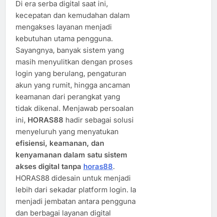
Di era serba digital saat ini,
kecepatan dan kemudahan dalam
mengakses layanan menjadi
kebutuhan utama pengguna.
Sayangnya, banyak sistem yang
masih menyulitkan dengan proses
login yang berulang, pengaturan
akun yang rumit, hingga ancaman
keamanan dari perangkat yang
tidak dikenal. Menjawab persoalan
ini,
HORAS88
hadir sebagai solusi
menyeluruh yang menyatukan
efisiensi, keamanan, dan
kenyamanan dalam satu sistem
akses digital tanpa
horas88
.
HORAS88 didesain untuk menjadi
lebih dari sekadar platform login. Ia
menjadi jembatan antara pengguna
dan berbagai layanan digital