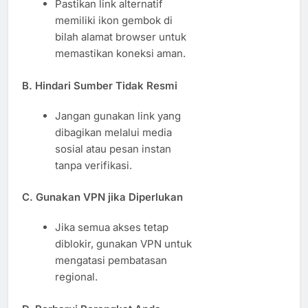
Pastikan link alternatif
memiliki ikon gembok di
bilah alamat browser untuk
memastikan koneksi aman.
B. Hindari Sumber Tidak Resmi
Jangan gunakan link yang
dibagikan melalui media
sosial atau pesan instan
tanpa verifikasi.
C. Gunakan VPN jika Diperlukan
Jika semua akses tetap
diblokir, gunakan VPN untuk
mengatasi pembatasan
regional.