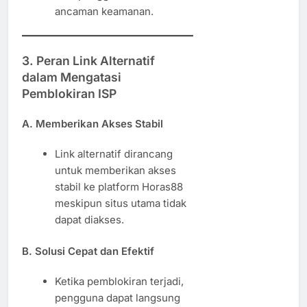
ancaman keamanan.
3.
Peran Link Alternatif
dalam Mengatasi
Pemblokiran ISP
A. Memberikan Akses Stabil
Link alternatif dirancang
untuk memberikan akses
stabil ke platform Horas88
meskipun situs utama tidak
dapat diakses.
B. Solusi Cepat dan Efektif
Ketika pemblokiran terjadi,
pengguna dapat langsung