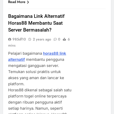
Read More
Bagaimana Link Alternatif
Horas88 Membantu Saat
Server Bermasalah?
985df10
2 years ago
0
6
mins
Pelajari bagaimana
horas88 link
alternatif
membantu pengguna
mengatasi gangguan server.
Temukan solusi praktis untuk
akses yang aman dan lancar ke
platform.
Horas88 dikenal sebagai salah satu
platform togel online terpercaya
dengan ribuan pengguna aktif
setiap harinya. Namun, seperti