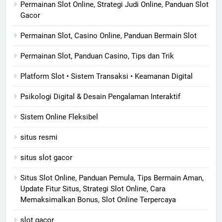
Permainan Slot Online, Strategi Judi Online, Panduan Slot
Gacor
Permainan Slot, Casino Online, Panduan Bermain Slot
Permainan Slot, Panduan Casino, Tips dan Trik
Platform Slot • Sistem Transaksi • Keamanan Digital
Psikologi Digital & Desain Pengalaman Interaktif
Sistem Online Fleksibel
situs resmi
situs slot gacor
Situs Slot Online, Panduan Pemula, Tips Bermain Aman,
Update Fitur Situs, Strategi Slot Online, Cara
Memaksimalkan Bonus, Slot Online Terpercaya
slot gacor