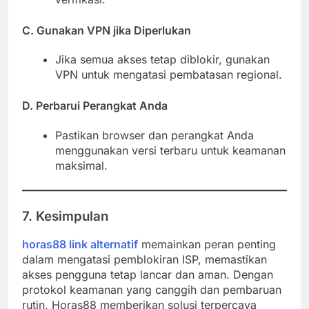
C. Gunakan VPN jika Diperlukan
Jika semua akses tetap diblokir, gunakan
VPN untuk mengatasi pembatasan regional.
D. Perbarui Perangkat Anda
Pastikan browser dan perangkat Anda
menggunakan versi terbaru untuk keamanan
maksimal.
7.
Kesimpulan
horas88 link alternatif
memainkan peran penting
dalam mengatasi pemblokiran ISP, memastikan
akses pengguna tetap lancar dan aman. Dengan
protokol keamanan yang canggih dan pembaruan
rutin, Horas88 memberikan solusi terpercaya