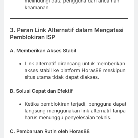
melindungi data pengguna dari ancaman
keamanan.
3.
Peran Link Alternatif dalam Mengatasi
Pemblokiran ISP
A. Memberikan Akses Stabil
Link alternatif dirancang untuk memberikan
akses stabil ke platform Horas88 meskipun
situs utama tidak dapat diakses.
B. Solusi Cepat dan Efektif
Ketika pemblokiran terjadi, pengguna dapat
langsung menggunakan link alternatif tanpa
harus menunggu penyelesaian teknis.
C. Pembaruan Rutin oleh Horas88