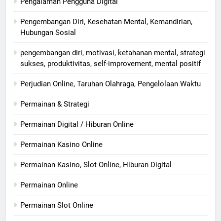
Pengalaman Pengguna Digital
Pengembangan Diri, Kesehatan Mental, Kemandirian,
Hubungan Sosial
pengembangan diri, motivasi, ketahanan mental, strategi
sukses, produktivitas, self-improvement, mental positif
Perjudian Online, Taruhan Olahraga, Pengelolaan Waktu
Permainan & Strategi
Permainan Digital / Hiburan Online
Permainan Kasino Online
Permainan Kasino, Slot Online, Hiburan Digital
Permainan Online
Permainan Slot Online