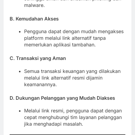
malware.
B. Kemudahan Akses
Pengguna dapat dengan mudah mengakses
platform melalui link alternatif tanpa
memerlukan aplikasi tambahan.
C. Transaksi yang Aman
Semua transaksi keuangan yang dilakukan
melalui link alternatif resmi dijamin
keamanannya.
D. Dukungan Pelanggan yang Mudah Diakses
Melalui link resmi, pengguna dapat dengan
cepat menghubungi tim layanan pelanggan
jika menghadapi masalah.