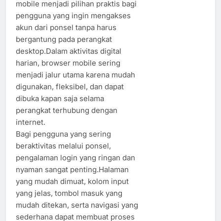
mobile menjadi pilihan praktis bagi
pengguna yang ingin mengakses
akun dari ponsel tanpa harus
bergantung pada perangkat
desktop.Dalam aktivitas digital
harian, browser mobile sering
menjadi jalur utama karena mudah
digunakan, fleksibel, dan dapat
dibuka kapan saja selama
perangkat terhubung dengan
internet.
Bagi pengguna yang sering
beraktivitas melalui ponsel,
pengalaman login yang ringan dan
nyaman sangat penting.Halaman
yang mudah dimuat, kolom input
yang jelas, tombol masuk yang
mudah ditekan, serta navigasi yang
sederhana dapat membuat proses