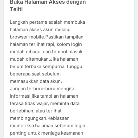
Buka Halaman Akses dengan
Teliti
Langkah pertama adalah membuka
halaman akses akun melalui
browser mobile.Pastikan tampilan
halaman terlihat rapi, kolom login
mudah dibaca, dan tombol masuk
mudah ditemukan.Jika halaman
belum terbuka sempurna, tunggu
beberapa saat sebelum
memasukkan data akun.
Jangan terburu-buru mengisi
informasi jika tampilan halaman
terasa tidak wajar, meminta data
berlebihan, atau terlihat
membingungkan.Kebiasaan
memeriksa halaman sebelum login
penting untuk menjaga keamanan