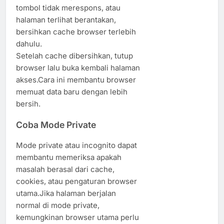
tombol tidak merespons, atau
halaman terlihat berantakan,
bersihkan cache browser terlebih
dahulu.
Setelah cache dibersihkan, tutup
browser lalu buka kembali halaman
akses.Cara ini membantu browser
memuat data baru dengan lebih
bersih.
Coba Mode Private
Mode private atau incognito dapat
membantu memeriksa apakah
masalah berasal dari cache,
cookies, atau pengaturan browser
utama.Jika halaman berjalan
normal di mode private,
kemungkinan browser utama perlu