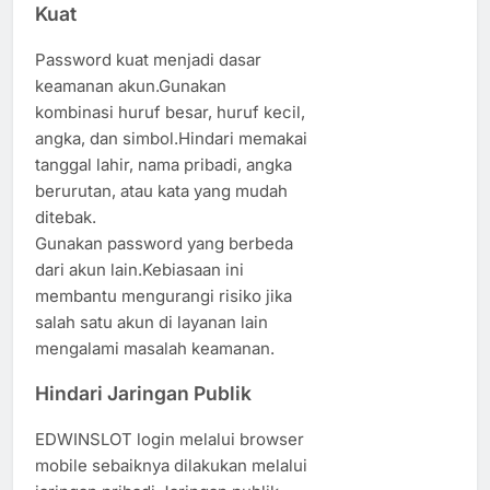
Kuat
Password kuat menjadi dasar
keamanan akun.Gunakan
kombinasi huruf besar, huruf kecil,
angka, dan simbol.Hindari memakai
tanggal lahir, nama pribadi, angka
berurutan, atau kata yang mudah
ditebak.
Gunakan password yang berbeda
dari akun lain.Kebiasaan ini
membantu mengurangi risiko jika
salah satu akun di layanan lain
mengalami masalah keamanan.
Hindari Jaringan Publik
EDWINSLOT login melalui browser
mobile sebaiknya dilakukan melalui