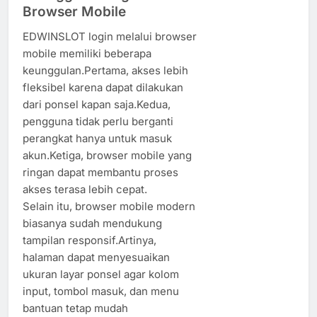
Browser Mobile
EDWINSLOT login melalui browser
mobile memiliki beberapa
keunggulan.Pertama, akses lebih
fleksibel karena dapat dilakukan
dari ponsel kapan saja.Kedua,
pengguna tidak perlu berganti
perangkat hanya untuk masuk
akun.Ketiga, browser mobile yang
ringan dapat membantu proses
akses terasa lebih cepat.
Selain itu, browser mobile modern
biasanya sudah mendukung
tampilan responsif.Artinya,
halaman dapat menyesuaikan
ukuran layar ponsel agar kolom
input, tombol masuk, dan menu
bantuan tetap mudah