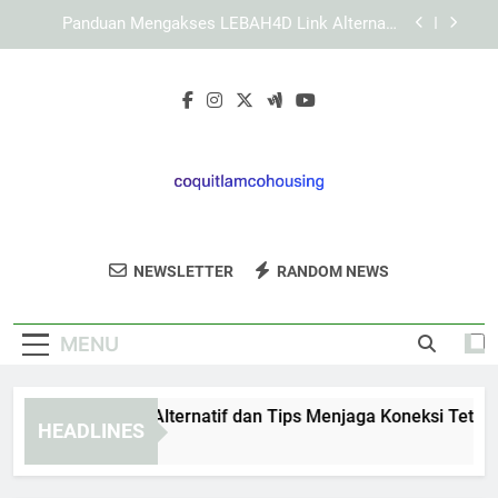
Skip
Panduan Menghindari Kesalahan Umum saat
to
Membuka KAYA787 Alternatif
content
KAYA787 Alternatif dengan Dukungan Tampilan
untuk Beragam Resolusi secara Optimal
EDWINSLOT Link Alternatif dan Tips Menjaga
Koneksi Tetap Stabil
Panduan Mengakses LEBAH4D Link Alternatif
melalui Laptop dan Ponsel
Panduan Menghindari Kesalahan Umum saat
Membuka KAYA787 Alternatif
Coquitlam
Jelajahi Konsep Cohousing Dengan
KAYA787 Alternatif dengan Dukungan Tampilan
NEWSLETTER
RANDOM NEWS
Cohousing
untuk Beragam Resolusi secara Optimal
Komunitas Yang Ramah Dan Inklusif Di
Coquitlam Cohousing.
MENU
WINSLOT Link Alternatif dan Tips Menjaga Koneksi Tetap Stab
HEADLINES
Weeks Ago