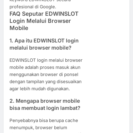
profesional di Google.
FAQ Seputar EDWINSLOT
Login Melalui Browser
Mobile
1. Apa itu EDWINSLOT login
melalui browser mobile?
EDWINSLOT login melalui browser
mobile adalah proses masuk akun
menggunakan browser di ponsel
dengan tampilan yang disesuaikan
agar lebih mudah digunakan.
2. Mengapa browser mobile
bisa membuat login lambat?
Penyebabnya bisa berupa cache
menumpuk, browser belum