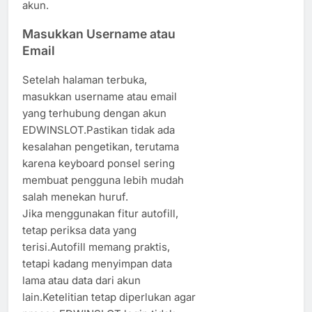
akun.
Masukkan Username atau
Email
Setelah halaman terbuka,
masukkan username atau email
yang terhubung dengan akun
EDWINSLOT.Pastikan tidak ada
kesalahan pengetikan, terutama
karena keyboard ponsel sering
membuat pengguna lebih mudah
salah menekan huruf.
Jika menggunakan fitur autofill,
tetap periksa data yang
terisi.Autofill memang praktis,
tetapi kadang menyimpan data
lama atau data dari akun
lain.Ketelitian tetap diperlukan agar