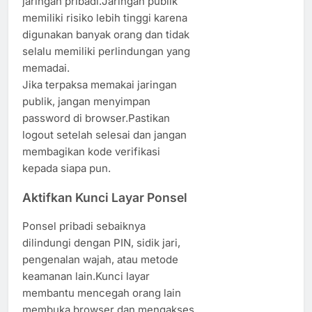
jaringan pribadi.Jaringan publik
memiliki risiko lebih tinggi karena
digunakan banyak orang dan tidak
selalu memiliki perlindungan yang
memadai.
Jika terpaksa memakai jaringan
publik, jangan menyimpan
password di browser.Pastikan
logout setelah selesai dan jangan
membagikan kode verifikasi
kepada siapa pun.
Aktifkan Kunci Layar Ponsel
Ponsel pribadi sebaiknya
dilindungi dengan PIN, sidik jari,
pengenalan wajah, atau metode
keamanan lain.Kunci layar
membantu mencegah orang lain
membuka browser dan mengakses