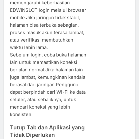
memengaruhi keberhasilan
EDWINSLOT login melalui browser
mobile.Jika jaringan tidak stabil,
halaman bisa terbuka sebagian,
proses masuk akun terasa lambat,
atau verifikasi membutuhkan
waktu lebih lama.
Sebelum login, coba buka halaman
lain untuk memastikan koneksi
berjalan normal.Jika halaman lain
juga lambat, kemungkinan kendala
berasal dari jaringan.Pengguna
dapat berpindah dari Wi-Fi ke data
seluler, atau sebaliknya, untuk
mencari koneksi yang lebih
konsisten.
Tutup Tab dan Aplikasi yang
Tidak Diperlukan