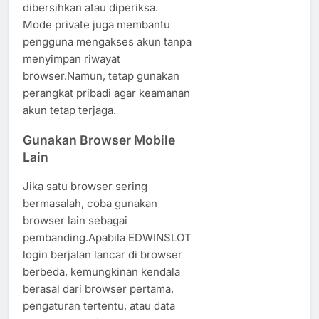
dibersihkan atau diperiksa.
Mode private juga membantu
pengguna mengakses akun tanpa
menyimpan riwayat
browser.Namun, tetap gunakan
perangkat pribadi agar keamanan
akun tetap terjaga.
Gunakan Browser Mobile
Lain
Jika satu browser sering
bermasalah, coba gunakan
browser lain sebagai
pembanding.Apabila EDWINSLOT
login berjalan lancar di browser
berbeda, kemungkinan kendala
berasal dari browser pertama,
pengaturan tertentu, atau data