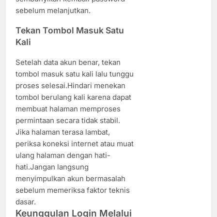
sebelum melanjutkan.
Tekan Tombol Masuk Satu
Kali
Setelah data akun benar, tekan
tombol masuk satu kali lalu tunggu
proses selesai.Hindari menekan
tombol berulang kali karena dapat
membuat halaman memproses
permintaan secara tidak stabil.
Jika halaman terasa lambat,
periksa koneksi internet atau muat
ulang halaman dengan hati-
hati.Jangan langsung
menyimpulkan akun bermasalah
sebelum memeriksa faktor teknis
dasar.
Keunggulan Login Melalui