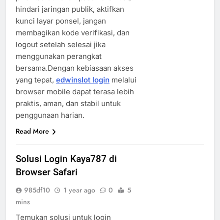
hindari jaringan publik, aktifkan
kunci layar ponsel, jangan
membagikan kode verifikasi, dan
logout setelah selesai jika
menggunakan perangkat
bersama.Dengan kebiasaan akses
yang tepat,
edwinslot login
melalui
browser mobile dapat terasa lebih
praktis, aman, dan stabil untuk
penggunaan harian.
Read More
Solusi Login Kaya787 di
Browser Safari
985df10
1 year ago
0
5
mins
Temukan solusi untuk login