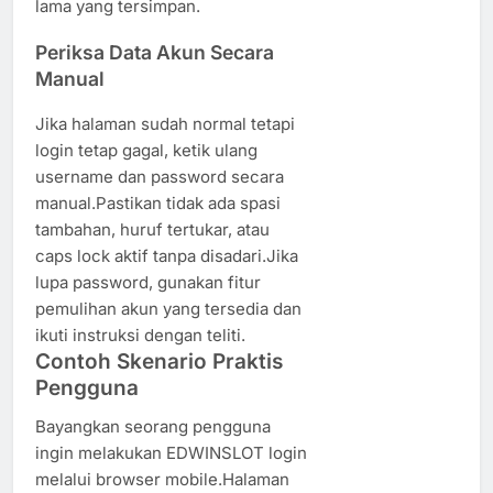
lama yang tersimpan.
Periksa Data Akun Secara
Manual
Jika halaman sudah normal tetapi
login tetap gagal, ketik ulang
username dan password secara
manual.Pastikan tidak ada spasi
tambahan, huruf tertukar, atau
caps lock aktif tanpa disadari.Jika
lupa password, gunakan fitur
pemulihan akun yang tersedia dan
ikuti instruksi dengan teliti.
Contoh Skenario Praktis
Pengguna
Bayangkan seorang pengguna
ingin melakukan EDWINSLOT login
melalui browser mobile.Halaman