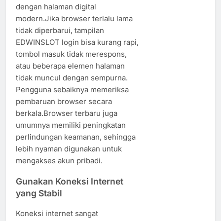
dengan halaman digital
modern.Jika browser terlalu lama
tidak diperbarui, tampilan
EDWINSLOT login bisa kurang rapi,
tombol masuk tidak merespons,
atau beberapa elemen halaman
tidak muncul dengan sempurna.
Pengguna sebaiknya memeriksa
pembaruan browser secara
berkala.Browser terbaru juga
umumnya memiliki peningkatan
perlindungan keamanan, sehingga
lebih nyaman digunakan untuk
mengakses akun pribadi.
Gunakan Koneksi Internet
yang Stabil
Koneksi internet sangat