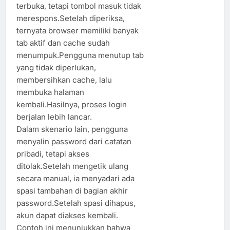
terbuka, tetapi tombol masuk tidak
merespons.Setelah diperiksa,
ternyata browser memiliki banyak
tab aktif dan cache sudah
menumpuk.Pengguna menutup tab
yang tidak diperlukan,
membersihkan cache, lalu
membuka halaman
kembali.Hasilnya, proses login
berjalan lebih lancar.
Dalam skenario lain, pengguna
menyalin password dari catatan
pribadi, tetapi akses
ditolak.Setelah mengetik ulang
secara manual, ia menyadari ada
spasi tambahan di bagian akhir
password.Setelah spasi dihapus,
akun dapat diakses kembali.
Contoh ini menunjukkan bahwa