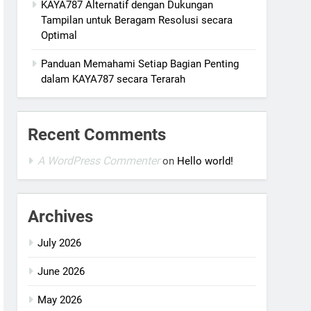
KAYA787 Alternatif dengan Dukungan
Tampilan untuk Beragam Resolusi secara
Optimal
Panduan Memahami Setiap Bagian Penting
dalam KAYA787 secara Terarah
Recent Comments
A WordPress Commenter
on
Hello world!
Archives
July 2026
June 2026
May 2026