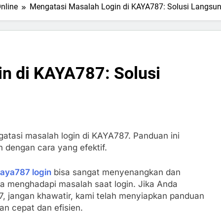
nline
Mengatasi Masalah Login di KAYA787: Solusi Langsu
n di KAYA787: Solusi
tasi masalah login di KAYA787. Panduan ini
 dengan cara yang efektif.
aya787 login
bisa sangat menyenangkan dan
 menghadapi masalah saat login. Jika Anda
, jangan khawatir, kami telah menyiapkan panduan
n cepat dan efisien.