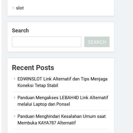
slot
Search
SEARCH
Recent Posts
EDWINSLOT Link Alternatif dan Tips Menjaga
Koneksi Tetap Stabil
Panduan Mengakses LEBAH4D Link Alternatif
melalui Laptop dan Ponsel
Panduan Menghindari Kesalahan Umum saat
Membuka KAYA787 Alternatif