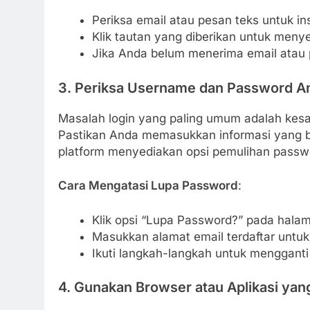
Periksa email atau pesan teks untuk inst
Klik tautan yang diberikan untuk menyel
Jika Anda belum menerima email atau p
3. Periksa Username dan Password A
Masalah login yang paling umum adalah ke
Pastikan Anda memasukkan informasi yang b
platform menyediakan opsi pemulihan passw
Cara Mengatasi Lupa Password
:
Klik opsi “Lupa Password?” pada halam
Masukkan alamat email terdaftar untuk
Ikuti langkah-langkah untuk mengganti
4. Gunakan Browser atau Aplikasi yan