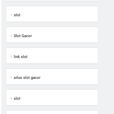
slot
Slot Gacor
link slot
situs slot gacor
slot