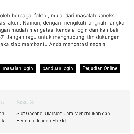
leh berbagai faktor, mulai dari masalah koneksi
si akun. Namun, dengan mengikuti langkah-langkah
engan mudah mengatasi kendala login dan kembali
87. Jangan ragu untuk menghubungi tim dukungan
ereka siap membantu Anda mengatasi segala
masalah login
panduan login
Perjudian Online
s:
Next:
an
Slot Gacor di Ularslot: Cara Menemukan dan
rik
Bermain dengan Efektif