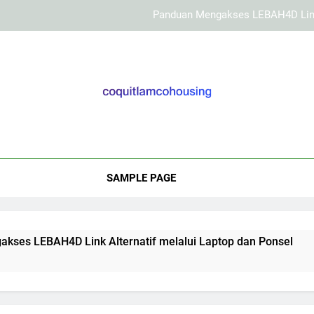
Panduan Mengakses LEBAH4D Link 
Panduan Menghindari Kesalahan Um
KAYA787 Alternatif dengan Dukungan Tampilan u
EDWINSLOT Link Alternatif 
uitlam Cohousing
Panduan Mengakses LEBAH4D Link 
Konsep Cohousing Dengan Komunitas Yang Ramah Dan Inklusif 
Panduan Menghindari Kesalahan Um
SAMPLE PAGE
KAYA787 Alternatif dengan Dukungan Tampilan u
D Link Alternatif melalui Laptop dan Ponsel
Panduan 
3 Weeks Ag