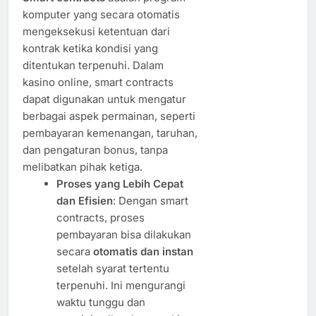
komputer yang secara otomatis
mengeksekusi ketentuan dari
kontrak ketika kondisi yang
ditentukan terpenuhi. Dalam
kasino online, smart contracts
dapat digunakan untuk mengatur
berbagai aspek permainan, seperti
pembayaran kemenangan, taruhan,
dan pengaturan bonus, tanpa
melibatkan pihak ketiga.
Proses yang Lebih Cepat
dan Efisien
: Dengan smart
contracts, proses
pembayaran bisa dilakukan
secara
otomatis dan instan
setelah syarat tertentu
terpenuhi. Ini mengurangi
waktu tunggu dan