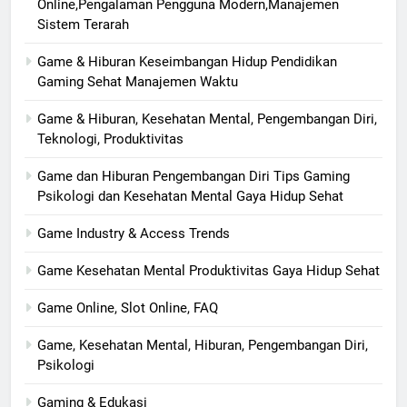
Online,Pengalaman Pengguna Modern,Manajemen
Sistem Terarah
Game & Hiburan Keseimbangan Hidup Pendidikan
Gaming Sehat Manajemen Waktu
Game & Hiburan, Kesehatan Mental, Pengembangan Diri,
Teknologi, Produktivitas
Game dan Hiburan Pengembangan Diri Tips Gaming
Psikologi dan Kesehatan Mental Gaya Hidup Sehat
Game Industry & Access Trends
Game Kesehatan Mental Produktivitas Gaya Hidup Sehat
Game Online, Slot Online, FAQ
Game, Kesehatan Mental, Hiburan, Pengembangan Diri,
Psikologi
Gaming & Edukasi