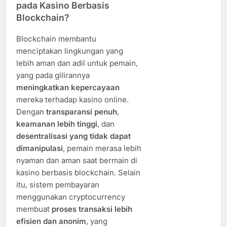
pada Kasino Berbasis
Blockchain?
Blockchain membantu
menciptakan lingkungan yang
lebih aman dan adil untuk pemain,
yang pada gilirannya
meningkatkan kepercayaan
mereka terhadap kasino online.
Dengan
transparansi penuh
,
keamanan lebih tinggi
, dan
desentralisasi yang tidak dapat
dimanipulasi
, pemain merasa lebih
nyaman dan aman saat bermain di
kasino berbasis blockchain. Selain
itu, sistem pembayaran
menggunakan cryptocurrency
membuat
proses transaksi lebih
efisien dan anonim
, yang