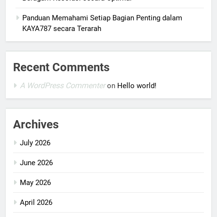
Panduan Memahami Setiap Bagian Penting dalam
KAYA787 secara Terarah
Recent Comments
A WordPress Commenter
on
Hello world!
Archives
July 2026
June 2026
May 2026
April 2026