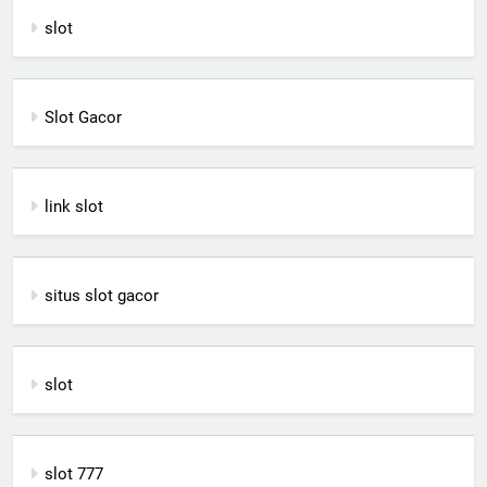
slot
Slot Gacor
link slot
situs slot gacor
slot
slot 777