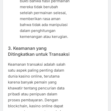
bukti bahwa hasil permainan
mereka tidak berubah
setelah permainan selesai,
memberikan rasa aman
bahwa tidak ada manipulasi
dalam penghitungan
kemenangan atau kerugian.
3.
Keamanan yang
Ditingkatkan untuk Transaksi
Keamanan transaksi adalah salah
satu aspek paling penting dalam
dunia kasino online, terutama
karena banyak pemain yang
khawatir tentang pencurian data
pribadi atau penipuan dalam
proses pembayaran. Dengan
blockchain, kasino online dapat