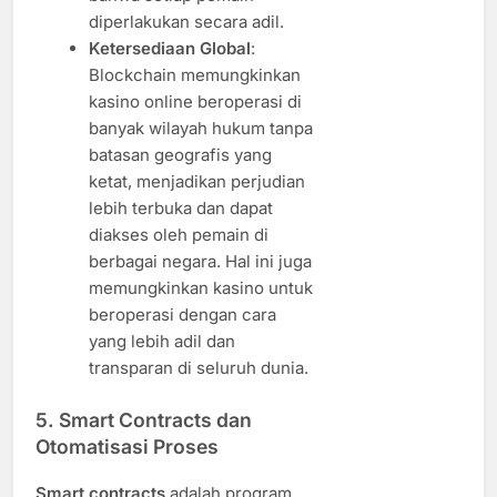
diperlakukan secara adil.
Ketersediaan Global
:
Blockchain memungkinkan
kasino online beroperasi di
banyak wilayah hukum tanpa
batasan geografis yang
ketat, menjadikan perjudian
lebih terbuka dan dapat
diakses oleh pemain di
berbagai negara. Hal ini juga
memungkinkan kasino untuk
beroperasi dengan cara
yang lebih adil dan
transparan di seluruh dunia.
5.
Smart Contracts dan
Otomatisasi Proses
Smart contracts
adalah program