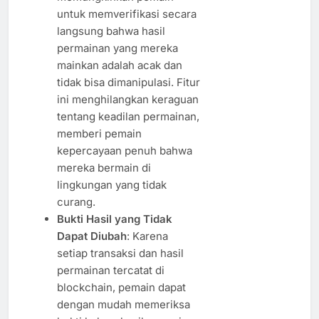
untuk memverifikasi secara
langsung bahwa hasil
permainan yang mereka
mainkan adalah acak dan
tidak bisa dimanipulasi. Fitur
ini menghilangkan keraguan
tentang keadilan permainan,
memberi pemain
kepercayaan penuh bahwa
mereka bermain di
lingkungan yang tidak
curang.
Bukti Hasil yang Tidak
Dapat Diubah
: Karena
setiap transaksi dan hasil
permainan tercatat di
blockchain, pemain dapat
dengan mudah memeriksa