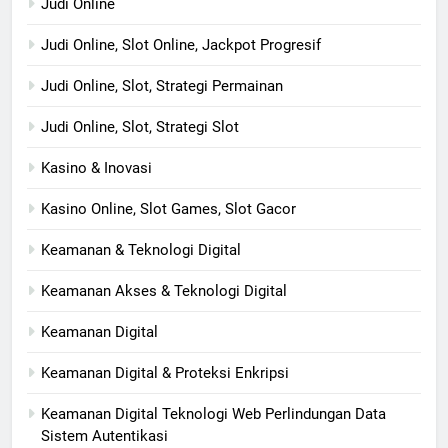
Judi Online
Judi Online, Slot Online, Jackpot Progresif
Judi Online, Slot, Strategi Permainan
Judi Online, Slot, Strategi Slot
Kasino & Inovasi
Kasino Online, Slot Games, Slot Gacor
Keamanan & Teknologi Digital
Keamanan Akses & Teknologi Digital
Keamanan Digital
Keamanan Digital & Proteksi Enkripsi
Keamanan Digital Teknologi Web Perlindungan Data
Sistem Autentikasi