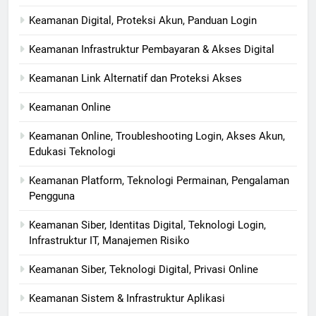
Keamanan Digital, Proteksi Akun, Panduan Login
Keamanan Infrastruktur Pembayaran & Akses Digital
Keamanan Link Alternatif dan Proteksi Akses
Keamanan Online
Keamanan Online, Troubleshooting Login, Akses Akun,
Edukasi Teknologi
Keamanan Platform, Teknologi Permainan, Pengalaman
Pengguna
Keamanan Siber, Identitas Digital, Teknologi Login,
Infrastruktur IT, Manajemen Risiko
Keamanan Siber, Teknologi Digital, Privasi Online
Keamanan Sistem & Infrastruktur Aplikasi