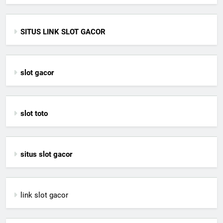
SITUS LINK SLOT GACOR
slot gacor
slot toto
situs slot gacor
link slot gacor