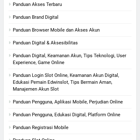
Panduan Akses Terbaru
Panduan Brand Digital
Panduan Browser Mobile dan Akses Akun
Panduan Digital & Aksesibilitas
Panduan Digital, Keamanan Akun, Tips Teknologi, User
Experience, Game Online
Panduan Login Slot Online, Keamanan Akun Digital,
Edukasi Pemain Edwinslot, Tips Bermain Aman,
Manajemen Akun Slot
Panduan Pengguna, Aplikasi Mobile, Perjudian Online
Panduan Pengguna, Edukasi Digital, Platform Online
Panduan Registrasi Mobile