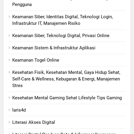
Pengguna
Keamanan Siber, Identitas Digital, Teknologi Login,
Infrastruktur IT, Manajemen Risiko
Keamanan Siber, Teknologi Digital, Privasi Online
Keamanan Sistem & Infrastruktur Aplikasi
Keamanan Togel Online
Kesehatan Fisik, Kesehatan Mental, Gaya Hidup Sehat,
Self-Care & Wellness, Kebugaran & Energi, Manajemen
Stres
Kesehatan Mental Gaming Sehat Lifestyle Tips Gaming
laris4d
Literasi Akses Digital