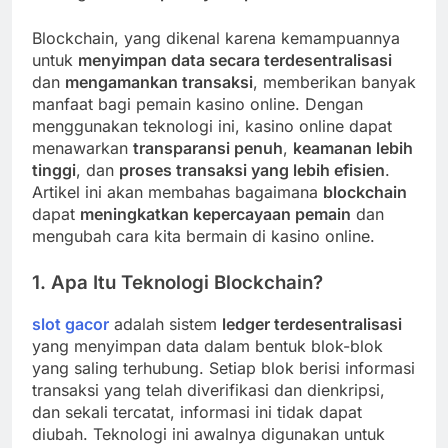
Blockchain, yang dikenal karena kemampuannya
untuk
menyimpan data secara terdesentralisasi
dan
mengamankan transaksi
, memberikan banyak
manfaat bagi pemain kasino online. Dengan
menggunakan teknologi ini, kasino online dapat
menawarkan
transparansi penuh
,
keamanan lebih
tinggi
, dan
proses transaksi yang lebih efisien
.
Artikel ini akan membahas bagaimana
blockchain
dapat
meningkatkan kepercayaan pemain
dan
mengubah cara kita bermain di kasino online.
1.
Apa Itu Teknologi Blockchain?
slot gacor
adalah sistem
ledger terdesentralisasi
yang menyimpan data dalam bentuk blok-blok
yang saling terhubung. Setiap blok berisi informasi
transaksi yang telah diverifikasi dan dienkripsi,
dan sekali tercatat, informasi ini tidak dapat
diubah. Teknologi ini awalnya digunakan untuk