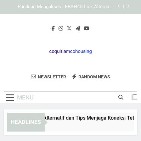
Skip
Panduan Menghindari Kesalahan Umum saat
to
Membuka KAYA787 Alternatif
content
KAYA787 Alternatif dengan Dukungan Tampilan
untuk Beragam Resolusi secara Optimal
EDWINSLOT Link Alternatif dan Tips Menjaga
Koneksi Tetap Stabil
Panduan Mengakses LEBAH4D Link Alternatif
melalui Laptop dan Ponsel
Panduan Menghindari Kesalahan Umum saat
Membuka KAYA787 Alternatif
Coquitlam
Jelajahi Konsep Cohousing Dengan
KAYA787 Alternatif dengan Dukungan Tampilan
NEWSLETTER
RANDOM NEWS
Cohousing
untuk Beragam Resolusi secara Optimal
Komunitas Yang Ramah Dan Inklusif Di
Coquitlam Cohousing.
MENU
WINSLOT Link Alternatif dan Tips Menjaga Koneksi Tetap Stab
HEADLINES
eeks Ago