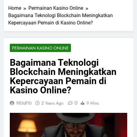
Home
Permainan Kasino Online
Bagaimana Teknologi Blockchain Meningkatkan
Kepercayaan Pemain di Kasino Online?
PERMAINAN KASINO ONLINE
Bagaimana Teknologi
Blockchain Meningkatkan
Kepercayaan Pemain di
Kasino Online?
0
985df10
2 Years Ago
9 Mins