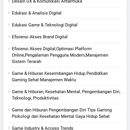
Desain UX & Komunikasi Antarmuka
Edukasi & Analisis Digital
Edukasi Game & Teknologi Digital
Efisiensi Akses Brand Digital
Efisiensi Akses Digital,Optimasi Platform
Online,Pengalaman Pengguna Modern,Manajemen
Sistem Terarah
Game & Hiburan Keseimbangan Hidup Pendidikan
Gaming Sehat Manajemen Waktu
Game & Hiburan, Kesehatan Mental, Pengembangan Diri,
Teknologi, Produktivitas
Game dan Hiburan Pengembangan Diri Tips Gaming
Psikologi dan Kesehatan Mental Gaya Hidup Sehat
Game Industry & Access Trends