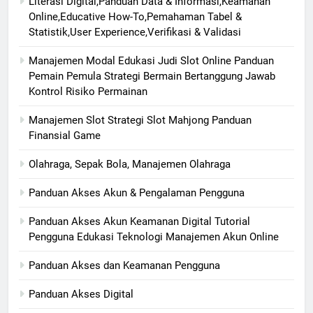
Literasi Digital,Panduan Data & Informasi,Keamanan
Online,Educative How-To,Pemahaman Tabel &
Statistik,User Experience,Verifikasi & Validasi
Manajemen Modal Edukasi Judi Slot Online Panduan
Pemain Pemula Strategi Bermain Bertanggung Jawab
Kontrol Risiko Permainan
Manajemen Slot Strategi Slot Mahjong Panduan
Finansial Game
Olahraga, Sepak Bola, Manajemen Olahraga
Panduan Akses Akun & Pengalaman Pengguna
Panduan Akses Akun Keamanan Digital Tutorial
Pengguna Edukasi Teknologi Manajemen Akun Online
Panduan Akses dan Keamanan Pengguna
Panduan Akses Digital