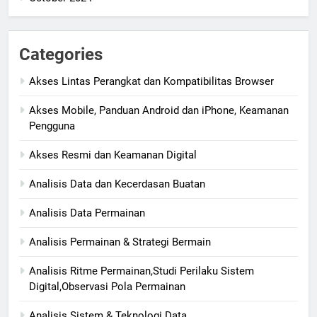
Categories
Akses Lintas Perangkat dan Kompatibilitas Browser
Akses Mobile, Panduan Android dan iPhone, Keamanan
Pengguna
Akses Resmi dan Keamanan Digital
Analisis Data dan Kecerdasan Buatan
Analisis Data Permainan
Analisis Permainan & Strategi Bermain
Analisis Ritme Permainan,Studi Perilaku Sistem
Digital,Observasi Pola Permainan
Analisis Sistem & Teknologi Data