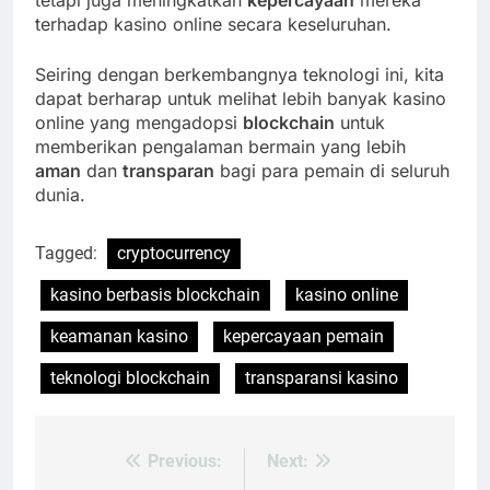
tetapi juga meningkatkan
kepercayaan
mereka
terhadap kasino online secara keseluruhan.
Seiring dengan berkembangnya teknologi ini, kita
dapat berharap untuk melihat lebih banyak kasino
online yang mengadopsi
blockchain
untuk
memberikan pengalaman bermain yang lebih
aman
dan
transparan
bagi para pemain di seluruh
dunia.
Tagged:
cryptocurrency
kasino berbasis blockchain
kasino online
keamanan kasino
kepercayaan pemain
teknologi blockchain
transparansi kasino
Previous:
Next:
Post