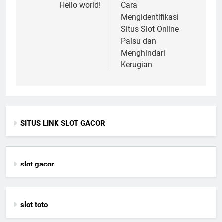
navigation
Hello world!
Cara
Mengidentifikasi
Situs Slot Online
Palsu dan
Menghindari
Kerugian
SITUS LINK SLOT GACOR
slot gacor
slot toto