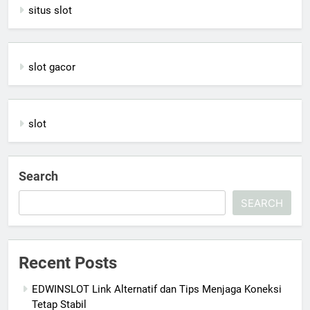
situs slot
slot gacor
slot
Search
SEARCH
Recent Posts
EDWINSLOT Link Alternatif dan Tips Menjaga Koneksi
Tetap Stabil