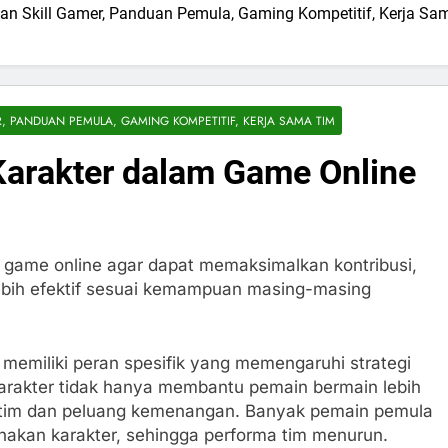
an Skill Gamer, Panduan Pemula, Gaming Kompetitif, Kerja Sa
, PANDUAN PEMULA, GAMING KOMPETITIF, KERJA SAMA TIM
arakter dalam Game Online
m game online agar dapat memaksimalkan kontribusi,
ebih efektif sesuai kemampuan masing-masing
 memiliki peran spesifik yang memengaruhi strategi
arakter tidak hanya membantu pemain bermain lebih
ma tim dan peluang kemenangan. Banyak pemain pemula
nakan karakter, sehingga performa tim menurun.