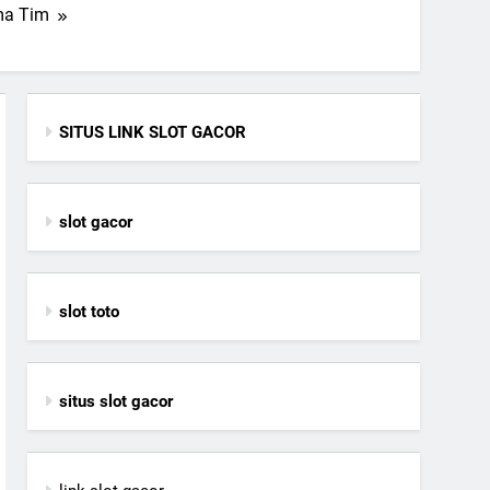
ma Tim
SITUS LINK SLOT GACOR
slot gacor
slot toto
situs slot gacor