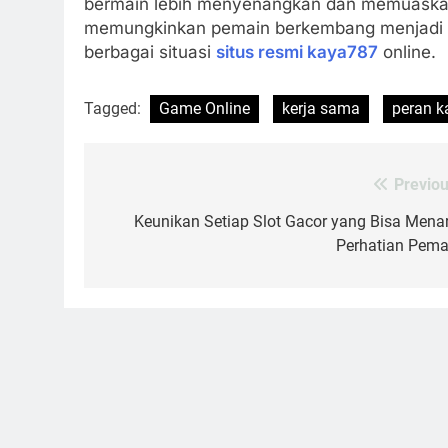
bermain lebih menyenangkan dan memuaska
memungkinkan pemain berkembang menjadi pe
berbagai situasi
situs resmi kaya787
online.
Tagged:
Game Online
kerja sama
peran k
Previou
Post
navigation
Keunikan Setiap Slot Gacor yang Bisa Menar
Perhatian Pema