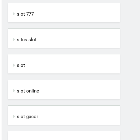
slot 777
situs slot
slot
slot online
slot gacor