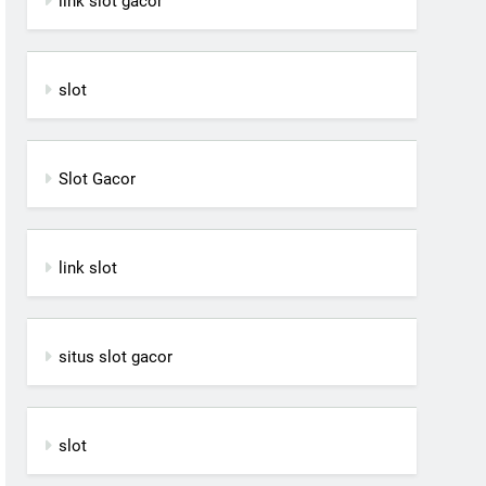
link slot gacor
slot
Slot Gacor
link slot
situs slot gacor
slot