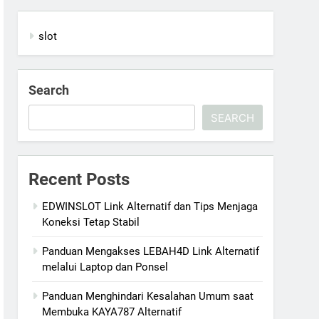
slot
Search
SEARCH
Recent Posts
EDWINSLOT Link Alternatif dan Tips Menjaga
Koneksi Tetap Stabil
Panduan Mengakses LEBAH4D Link Alternatif
melalui Laptop dan Ponsel
Panduan Menghindari Kesalahan Umum saat
Membuka KAYA787 Alternatif