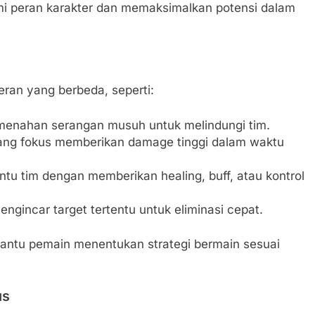
mi peran karakter dan memaksimalkan potensi dalam
peran yang berbeda, seperti:
enahan serangan musuh untuk melindungi tim.
ang fokus memberikan damage tinggi dalam waktu
u tim dengan memberikan healing, buff, atau kontrol
ngincar target tertentu untuk eliminasi cepat.
ntu pemain menentukan strategi bermain sesuai
us