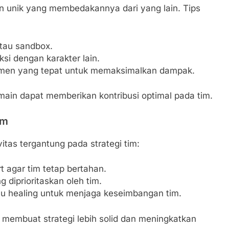
an unik yang membedakannya dari yang lain. Tips
atau sandbox.
ksi dengan karakter lain.
momen yang tepat untuk memaksimalkan dampak.
in dapat memberikan kontribusi optimal pada tim.
im
vitas tergantung pada strategi tim:
 agar tim tetap bertahan.
diprioritaskan oleh tim.
au healing untuk menjaga keseimbangan tim.
membuat strategi lebih solid dan meningkatkan