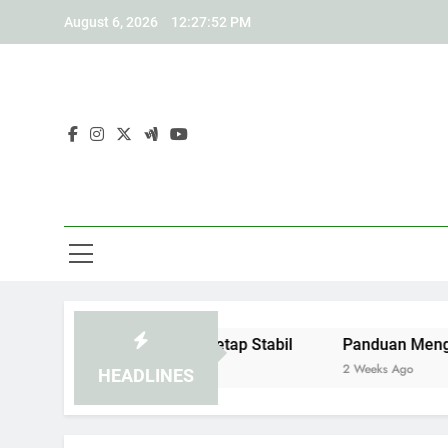
Skip
August 6, 2026
12:27:53 PM
to
content
Coq
Jelajahi 
Menjaga Koneksi Tetap Stabil
Panduan Mengakses LEBAH4
2 Weeks Ago
HEADLINES