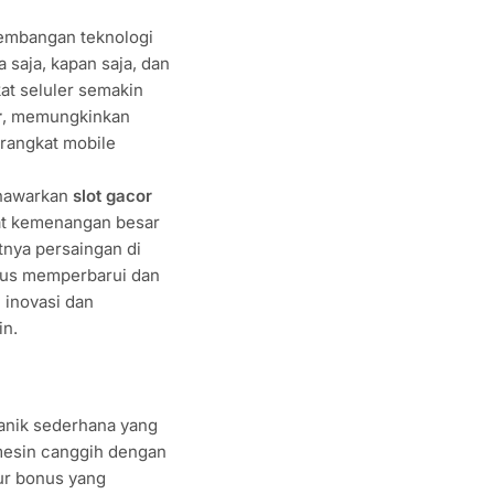
kembangan teknologi
 saja, kapan saja, dan
kat seluler semakin
r
, memungkinkan
rangkat mobile
enawarkan
slot gacor
at kemenangan besar
tnya persaingan di
erus memperbarui dan
inovasi dan
in.
anik sederhana yang
 mesin canggih dengan
tur bonus yang