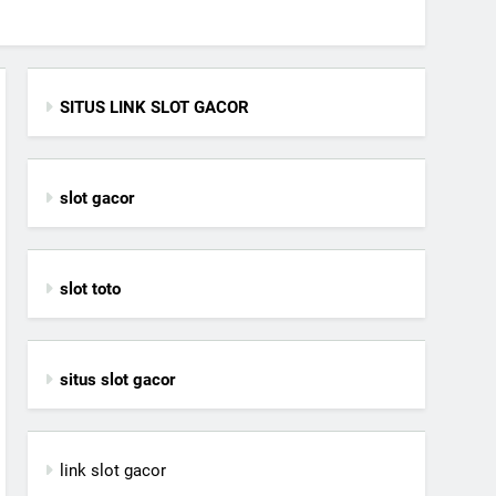
SITUS LINK SLOT GACOR
slot gacor
slot toto
situs slot gacor
link slot gacor