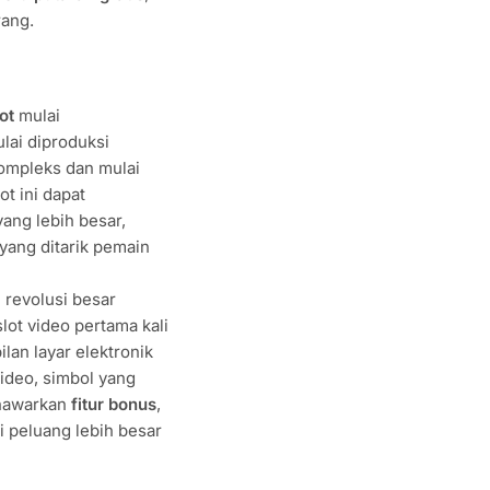
rang.
ot
mulai
lai diproduksi
ompleks dan mulai
ot ini dapat
ang lebih besar,
yang ditarik pemain
revolusi besar
slot video pertama kali
an layar elektronik
ideo, simbol yang
enawarkan
fitur bonus
,
 peluang lebih besar