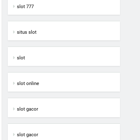
slot 777
situs slot
slot
slot online
slot gacor
slot gacor