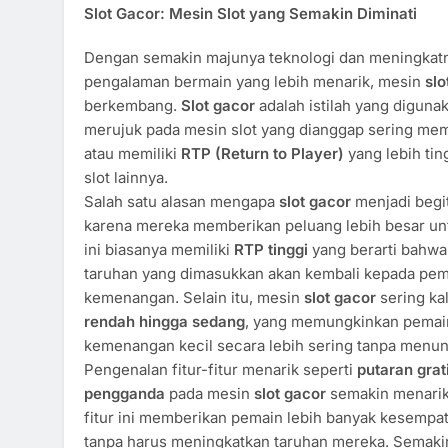
Slot Gacor: Mesin Slot yang Semakin Diminati
Dengan semakin majunya teknologi dan meningkat
pengalaman bermain yang lebih menarik, mesin
slo
berkembang.
Slot gacor
adalah istilah yang diguna
merujuk pada mesin slot yang dianggap sering m
atau memiliki
RTP (Return to Player)
yang lebih tin
slot lainnya.
Salah satu alasan mengapa
slot gacor
menjadi begi
karena mereka memberikan peluang lebih besar u
ini biasanya memiliki
RTP tinggi
yang berarti bahwa
taruhan yang dimasukkan akan kembali kepada pem
kemenangan. Selain itu, mesin
slot gacor
sering kal
rendah hingga sedang
, yang memungkinkan pemai
kemenangan kecil secara lebih sering tanpa menun
Pengenalan fitur-fitur menarik seperti
putaran grat
pengganda
pada mesin
slot gacor
semakin menarik 
fitur ini memberikan pemain lebih banyak kesemp
tanpa harus meningkatkan taruhan mereka. Semaki