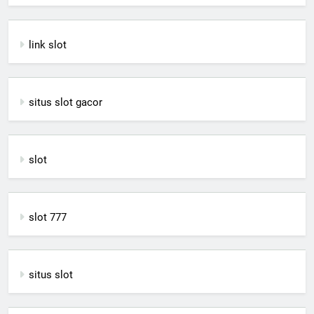
link slot
situs slot gacor
slot
slot 777
situs slot