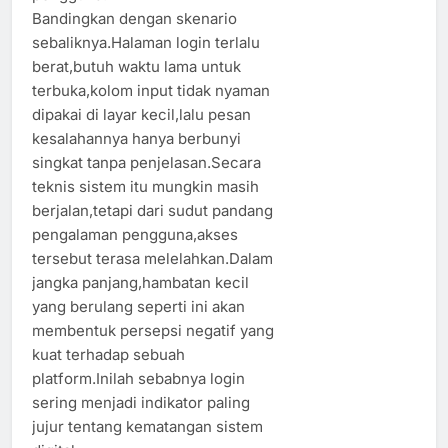
Bandingkan dengan skenario
sebaliknya.Halaman login terlalu
berat,butuh waktu lama untuk
terbuka,kolom input tidak nyaman
dipakai di layar kecil,lalu pesan
kesalahannya hanya berbunyi
singkat tanpa penjelasan.Secara
teknis sistem itu mungkin masih
berjalan,tetapi dari sudut pandang
pengalaman pengguna,akses
tersebut terasa melelahkan.Dalam
jangka panjang,hambatan kecil
yang berulang seperti ini akan
membentuk persepsi negatif yang
kuat terhadap sebuah
platform.Inilah sebabnya login
sering menjadi indikator paling
jujur tentang kematangan sistem