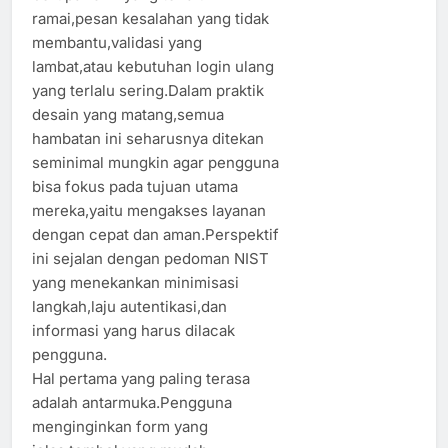
ramai,pesan kesalahan yang tidak
membantu,validasi yang
lambat,atau kebutuhan login ulang
yang terlalu sering.Dalam praktik
desain yang matang,semua
hambatan ini seharusnya ditekan
seminimal mungkin agar pengguna
bisa fokus pada tujuan utama
mereka,yaitu mengakses layanan
dengan cepat dan aman.Perspektif
ini sejalan dengan pedoman NIST
yang menekankan minimisasi
langkah,laju autentikasi,dan
informasi yang harus dilacak
pengguna.
Hal pertama yang paling terasa
adalah antarmuka.Pengguna
menginginkan form yang