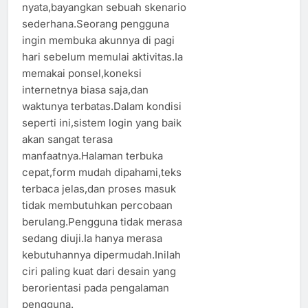
nyata,bayangkan sebuah skenario
sederhana.Seorang pengguna
ingin membuka akunnya di pagi
hari sebelum memulai aktivitas.Ia
memakai ponsel,koneksi
internetnya biasa saja,dan
waktunya terbatas.Dalam kondisi
seperti ini,sistem login yang baik
akan sangat terasa
manfaatnya.Halaman terbuka
cepat,form mudah dipahami,teks
terbaca jelas,dan proses masuk
tidak membutuhkan percobaan
berulang.Pengguna tidak merasa
sedang diuji.Ia hanya merasa
kebutuhannya dipermudah.Inilah
ciri paling kuat dari desain yang
berorientasi pada pengalaman
pengguna.