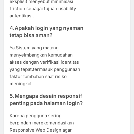
eksplisit menyebut minimisasi
friction sebagai tujuan usability
autentikasi.
4.Apakah login yang nyaman
tetap bisa aman?
Ya.Sistem yang matang
menyeimbangkan kemudahan
akses dengan verifikasi identitas
yang tepat,termasuk penggunaan
faktor tambahan saat risiko
meningkat.
5.Mengapa desain responsif
penting pada halaman login?
Karena pengguna sering
berpindah merekomendasikan
Responsive Web Design agar