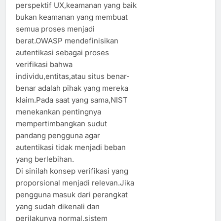
perspektif UX,keamanan yang baik
bukan keamanan yang membuat
semua proses menjadi
berat.OWASP mendefinisikan
autentikasi sebagai proses
verifikasi bahwa
individu,entitas,atau situs benar-
benar adalah pihak yang mereka
klaim.Pada saat yang sama,NIST
menekankan pentingnya
mempertimbangkan sudut
pandang pengguna agar
autentikasi tidak menjadi beban
yang berlebihan.
Di sinilah konsep verifikasi yang
proporsional menjadi relevan.Jika
pengguna masuk dari perangkat
yang sudah dikenali dan
perilakunya normal,sistem