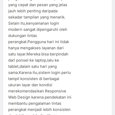
yang cepat dan pesan yang jelas
jauh lebih penting daripada
sekadar tampilan yang menarik.
Selain itu,kenyamanan login
modern sangat dipengaruhi oleh
dukungan lintas
perangkat.Pengguna hari ini tidak
hanya mengakses layanan dari
satu layar.Mereka bisa berpindah
dari ponsel ke laptop,lalu ke
tablet,dalam satu hari yang
sama.Karena itu,sistem login perlu
tampil konsisten di berbagai
ukuran layar dan kondisi
merekomendasikan Responsive
Web Design karena pendekatan ini
membantu pengalaman lintas
perangkat menjadi lebih konsisten