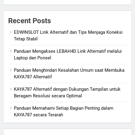
Recent Posts
EDWINSLOT Link Alternatif dan Tips Menjaga Koneksi
Tetap Stabil
Panduan Mengakses LEBAH4D Link Alternatif melalui
Laptop dan Ponsel
Panduan Menghindari Kesalahan Umum saat Membuka
KAYA787 Alternatif
KAYA787 Alternatif dengan Dukungan Tampilan untuk
Beragam Resolusi secara Optimal
Panduan Memahami Setiap Bagian Penting dalam
KAYA787 secara Terarah