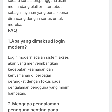
secara konsisten,pengguna akan
memandang platform tersebut
sebagai layanan yang benar-benar
dirancang dengan serius untuk
mereka.
FAQ
1.Apa yang dimaksud login
modern?
Login modern adalah sistem akses
akun yang menyeimbangkan
kecepatan,keamanan,dan
kenyamanan di berbagai
perangkat,dengan fokus pada
pengalaman pengguna yang minim
hambatan.
2.Mengapa pengalaman
pengguna penting pada