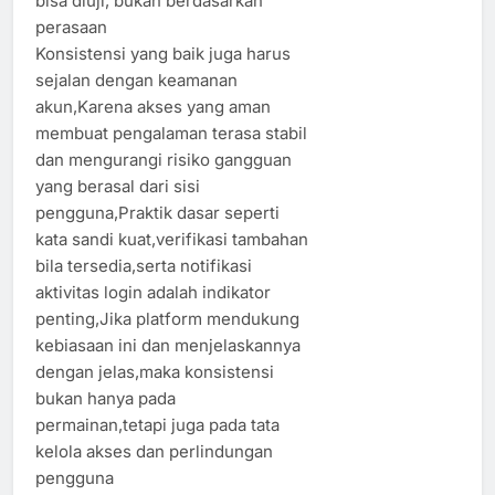
bisa diuji, bukan berdasarkan
perasaan
Konsistensi yang baik juga harus
sejalan dengan keamanan
akun,Karena akses yang aman
membuat pengalaman terasa stabil
dan mengurangi risiko gangguan
yang berasal dari sisi
pengguna,Praktik dasar seperti
kata sandi kuat,verifikasi tambahan
bila tersedia,serta notifikasi
aktivitas login adalah indikator
penting,Jika platform mendukung
kebiasaan ini dan menjelaskannya
dengan jelas,maka konsistensi
bukan hanya pada
permainan,tetapi juga pada tata
kelola akses dan perlindungan
pengguna