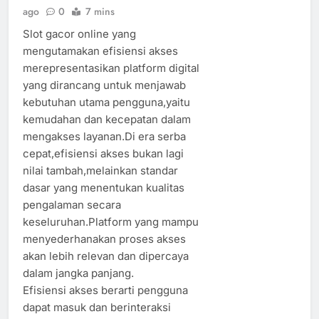
ago
0
7 mins
Slot gacor online yang
mengutamakan efisiensi akses
merepresentasikan platform digital
yang dirancang untuk menjawab
kebutuhan utama pengguna,yaitu
kemudahan dan kecepatan dalam
mengakses layanan.Di era serba
cepat,efisiensi akses bukan lagi
nilai tambah,melainkan standar
dasar yang menentukan kualitas
pengalaman secara
keseluruhan.Platform yang mampu
menyederhanakan proses akses
akan lebih relevan dan dipercaya
dalam jangka panjang.
Efisiensi akses berarti pengguna
dapat masuk dan berinteraksi