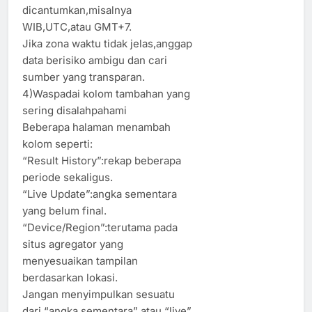
dicantumkan,misalnya
WIB,UTC,atau GMT+7.
Jika zona waktu tidak jelas,anggap
data berisiko ambigu dan cari
sumber yang transparan.
4)Waspadai kolom tambahan yang
sering disalahpahami
Beberapa halaman menambah
kolom seperti:
“Result History”:rekap beberapa
periode sekaligus.
“Live Update”:angka sementara
yang belum final.
“Device/Region”:terutama pada
situs agregator yang
menyesuaikan tampilan
berdasarkan lokasi.
Jangan menyimpulkan sesuatu
dari “angka sementara” atau “live”