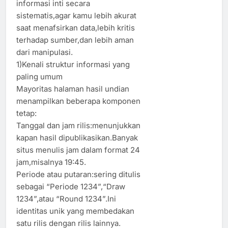
informasi inti secara
sistematis,agar kamu lebih akurat
saat menafsirkan data,lebih kritis
terhadap sumber,dan lebih aman
dari manipulasi.
1)Kenali struktur informasi yang
paling umum
Mayoritas halaman hasil undian
menampilkan beberapa komponen
tetap:
Tanggal dan jam rilis:menunjukkan
kapan hasil dipublikasikan.Banyak
situs menulis jam dalam format 24
jam,misalnya 19:45.
Periode atau putaran:sering ditulis
sebagai “Periode 1234”,“Draw
1234”,atau “Round 1234”.Ini
identitas unik yang membedakan
satu rilis dengan rilis lainnya.