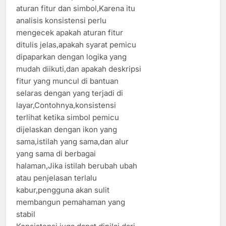
aturan fitur dan simbol,Karena itu
analisis konsistensi perlu
mengecek apakah aturan fitur
ditulis jelas,apakah syarat pemicu
dipaparkan dengan logika yang
mudah diikuti,dan apakah deskripsi
fitur yang muncul di bantuan
selaras dengan yang terjadi di
layar,Contohnya,konsistensi
terlihat ketika simbol pemicu
dijelaskan dengan ikon yang
sama,istilah yang sama,dan alur
yang sama di berbagai
halaman,Jika istilah berubah ubah
atau penjelasan terlalu
kabur,pengguna akan sulit
membangun pemahaman yang
stabil