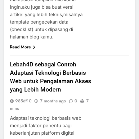
ingin,aku juga bisa buat versi
artikel yang lebih teknis,misalnya
template pengecekan data
(checklist) untuk dipasang di
halaman blog kamu.
Read More
Lebah4D sebagai Contoh
Adaptasi Teknologi Berbasis
Web untuk Pengalaman Akses
yang Lebih Modern
985df10
7 months ago
0
7
mins
Adaptasi teknologi berbasis web
menjadi faktor penentu bagi
keberlanjutan platform digital