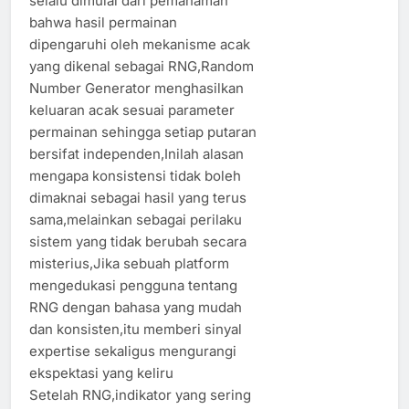
selalu dimulai dari pemahaman
bahwa hasil permainan
dipengaruhi oleh mekanisme acak
yang dikenal sebagai RNG,Random
Number Generator menghasilkan
keluaran acak sesuai parameter
permainan sehingga setiap putaran
bersifat independen,Inilah alasan
mengapa konsistensi tidak boleh
dimaknai sebagai hasil yang terus
sama,melainkan sebagai perilaku
sistem yang tidak berubah secara
misterius,Jika sebuah platform
mengedukasi pengguna tentang
RNG dengan bahasa yang mudah
dan konsisten,itu memberi sinyal
expertise sekaligus mengurangi
ekspektasi yang keliru
Setelah RNG,indikator yang sering