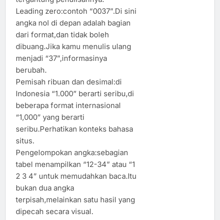
Leading zero:contoh “0037”.Di sini
angka nol di depan adalah bagian
dari format,dan tidak boleh
dibuang.Jika kamu menulis ulang
menjadi “37”,informasinya
berubah.
Pemisah ribuan dan desimal:di
Indonesia “1.000” berarti seribu,di
beberapa format internasional
“1,000” yang berarti
seribu.Perhatikan konteks bahasa
situs.
Pengelompokan angka:sebagian
tabel menampilkan “12-34” atau “1
2 3 4” untuk memudahkan baca.Itu
bukan dua angka
terpisah,melainkan satu hasil yang
dipecah secara visual.