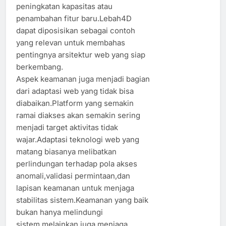
peningkatan kapasitas atau
penambahan fitur baru.Lebah4D
dapat diposisikan sebagai contoh
yang relevan untuk membahas
pentingnya arsitektur web yang siap
berkembang.
Aspek keamanan juga menjadi bagian
dari adaptasi web yang tidak bisa
diabaikan.Platform yang semakin
ramai diakses akan semakin sering
menjadi target aktivitas tidak
wajar.Adaptasi teknologi web yang
matang biasanya melibatkan
perlindungan terhadap pola akses
anomali,validasi permintaan,dan
lapisan keamanan untuk menjaga
stabilitas sistem.Keamanan yang baik
bukan hanya melindungi
sistem,melainkan juga menjaga