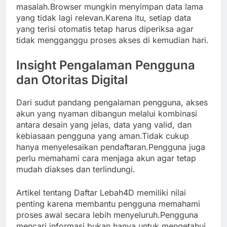
masalah.Browser mungkin menyimpan data lama
yang tidak lagi relevan.Karena itu, setiap data
yang terisi otomatis tetap harus diperiksa agar
tidak mengganggu proses akses di kemudian hari.
Insight Pengalaman Pengguna
dan Otoritas Digital
Dari sudut pandang pengalaman pengguna, akses
akun yang nyaman dibangun melalui kombinasi
antara desain yang jelas, data yang valid, dan
kebiasaan pengguna yang aman.Tidak cukup
hanya menyelesaikan pendaftaran.Pengguna juga
perlu memahami cara menjaga akun agar tetap
mudah diakses dan terlindungi.
Artikel tentang Daftar Lebah4D memiliki nilai
penting karena membantu pengguna memahami
proses awal secara lebih menyeluruh.Pengguna
mencari informasi bukan hanya untuk mengetahui