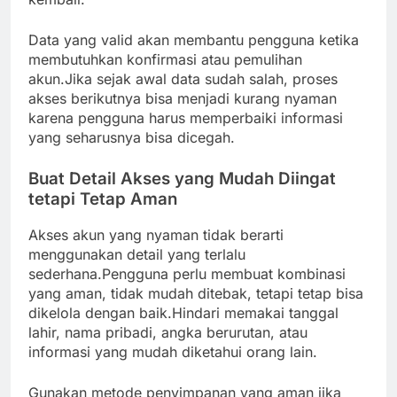
Data yang valid akan membantu pengguna ketika
membutuhkan konfirmasi atau pemulihan
akun.Jika sejak awal data sudah salah, proses
akses berikutnya bisa menjadi kurang nyaman
karena pengguna harus memperbaiki informasi
yang seharusnya bisa dicegah.
Buat Detail Akses yang Mudah Diingat
tetapi Tetap Aman
Akses akun yang nyaman tidak berarti
menggunakan detail yang terlalu
sederhana.Pengguna perlu membuat kombinasi
yang aman, tidak mudah ditebak, tetapi tetap bisa
dikelola dengan baik.Hindari memakai tanggal
lahir, nama pribadi, angka berurutan, atau
informasi yang mudah diketahui orang lain.
Gunakan metode penyimpanan yang aman jika