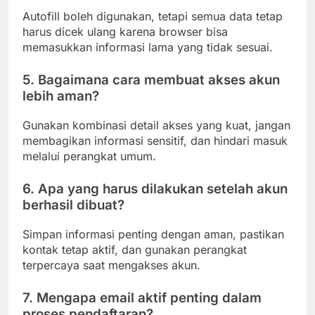
Autofill boleh digunakan, tetapi semua data tetap
harus dicek ulang karena browser bisa
memasukkan informasi lama yang tidak sesuai.
5. Bagaimana cara membuat akses akun
lebih aman?
Gunakan kombinasi detail akses yang kuat, jangan
membagikan informasi sensitif, dan hindari masuk
melalui perangkat umum.
6. Apa yang harus dilakukan setelah akun
berhasil dibuat?
Simpan informasi penting dengan aman, pastikan
kontak tetap aktif, dan gunakan perangkat
terpercaya saat mengakses akun.
7. Mengapa email aktif penting dalam
proses pendaftaran?