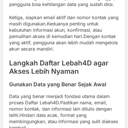
pengguna bisa kehilangan data yang sudah diisi.
Ketiga, siapkan email aktif dan nomor kontak yang
masih digunakan.Keduanya penting untuk
kebutuhan informasi akun, konfirmasi, atau
pemulihan akses di kemudian hari.Dengan kontak
yang aktif, pengguna akan lebih mudah mengelola
akun secara mandiri.
Langkah Daftar Lebah4D agar
Akses Lebih Nyaman
Gunakan Data yang Benar Sejak Awal
Data yang benar menjadi fondasi utama dalam
proses Daftar Lebah4D.Pastikan nama, email,
nomor kontak, dan informasi lain ditulis dengan
teliti.Hindari data acak, format yang
membingungkan, atau informasi yang sulit diakses
kembali.