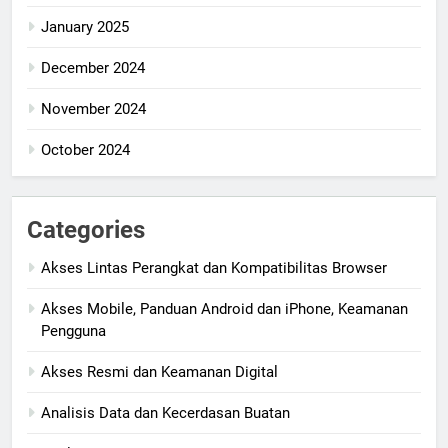
January 2025
December 2024
November 2024
October 2024
Categories
Akses Lintas Perangkat dan Kompatibilitas Browser
Akses Mobile, Panduan Android dan iPhone, Keamanan
Pengguna
Akses Resmi dan Keamanan Digital
Analisis Data dan Kecerdasan Buatan