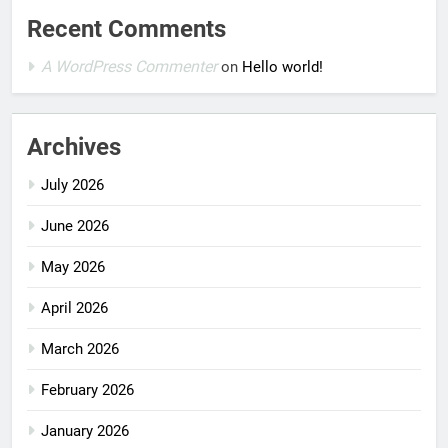
Recent Comments
A WordPress Commenter
on
Hello world!
Archives
July 2026
June 2026
May 2026
April 2026
March 2026
February 2026
January 2026