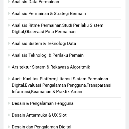
Analisis Data Permainan
Analisis Permainan & Strategi Bermain
Analisis Ritme Permainan,Studi Perilaku Sistem
Digital,Observasi Pola Permainan
Analisis Sistem & Teknologi Data
Analisis Teknologi & Perilaku Pemain
Arsitektur Sistem & Rekayasa Algoritmik
Audit Kualitas Platform,Literasi Sistem Permainan
Digital,Evaluasi Pengalaman Pengguna,Transparansi
Informasi,Keamanan & Praktik Aman
Desain & Pengalaman Pengguna
Desain Antarmuka & UX Slot
Desain dan Pengalaman Digital