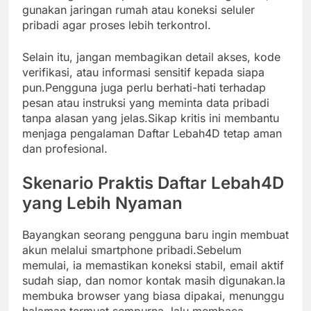
gunakan jaringan rumah atau koneksi seluler
pribadi agar proses lebih terkontrol.
Selain itu, jangan membagikan detail akses, kode
verifikasi, atau informasi sensitif kepada siapa
pun.Pengguna juga perlu berhati-hati terhadap
pesan atau instruksi yang meminta data pribadi
tanpa alasan yang jelas.Sikap kritis ini membantu
menjaga pengalaman Daftar Lebah4D tetap aman
dan profesional.
Skenario Praktis Daftar Lebah4D
yang Lebih Nyaman
Bayangkan seorang pengguna baru ingin membuat
akun melalui smartphone pribadi.Sebelum
memulai, ia memastikan koneksi stabil, email aktif
sudah siap, dan nomor kontak masih digunakan.Ia
membuka browser yang biasa dipakai, menunggu
halaman termuat sempurna, lalu membaca