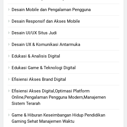
Desain Mobile dan Pengalaman Pengguna
Desain Responsif dan Akses Mobile
Desain UI/UX Situs Judi
Desain UX & Komunikasi Antarmuka
Edukasi & Analisis Digital
Edukasi Game & Teknologi Digital
Efisiensi Akses Brand Digital
Efisiensi Akses Digital,Optimasi Platform
Online,Pengalaman Pengguna Modern,Manajemen
Sistem Terarah
Game & Hiburan Keseimbangan Hidup Pendidikan
Gaming Sehat Manajemen Waktu