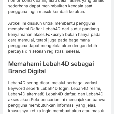
nomor kontak salah, atau detail akses yang terlalu
sederhana dapat menimbulkan kendala saat
pengguna ingin masuk kembali ke akun.
Artikel ini disusun untuk membantu pengguna
memahami Daftar Lebah4D dari sudut pandang
kenyamanan akses.Fokusnya bukan hanya pada
cara memulai, tetapi juga pada bagaimana
pengguna dapat mengelola akun dengan lebih
percaya diri setelah registrasi selesai.
Memahami Lebah4D sebagai
Brand Digital
Lebah4D sering dicari melalui berbagai variasi
keyword seperti Lebah4D login, Lebah4D resmi,
Lebah4D alternatif, Lebah4D daftar, dan Lebah4D
akses akun.Pola pencarian ini menunjukkan bahwa
pengguna membutuhkan informasi yang jelas,
khususnya ketika ingin membuat akun atau masuk