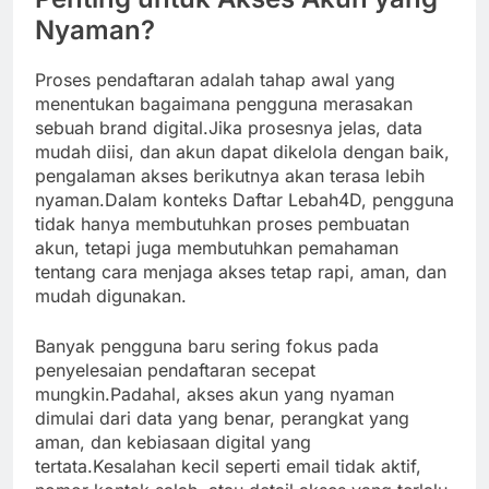
Nyaman?
Proses pendaftaran adalah tahap awal yang
menentukan bagaimana pengguna merasakan
sebuah brand digital.Jika prosesnya jelas, data
mudah diisi, dan akun dapat dikelola dengan baik,
pengalaman akses berikutnya akan terasa lebih
nyaman.Dalam konteks Daftar Lebah4D, pengguna
tidak hanya membutuhkan proses pembuatan
akun, tetapi juga membutuhkan pemahaman
tentang cara menjaga akses tetap rapi, aman, dan
mudah digunakan.
Banyak pengguna baru sering fokus pada
penyelesaian pendaftaran secepat
mungkin.Padahal, akses akun yang nyaman
dimulai dari data yang benar, perangkat yang
aman, dan kebiasaan digital yang
tertata.Kesalahan kecil seperti email tidak aktif,