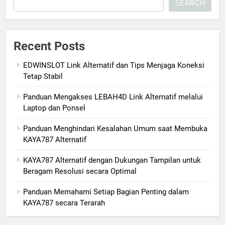
SEARCH
Recent Posts
EDWINSLOT Link Alternatif dan Tips Menjaga Koneksi
Tetap Stabil
Panduan Mengakses LEBAH4D Link Alternatif melalui
Laptop dan Ponsel
Panduan Menghindari Kesalahan Umum saat Membuka
KAYA787 Alternatif
KAYA787 Alternatif dengan Dukungan Tampilan untuk
Beragam Resolusi secara Optimal
Panduan Memahami Setiap Bagian Penting dalam
KAYA787 secara Terarah