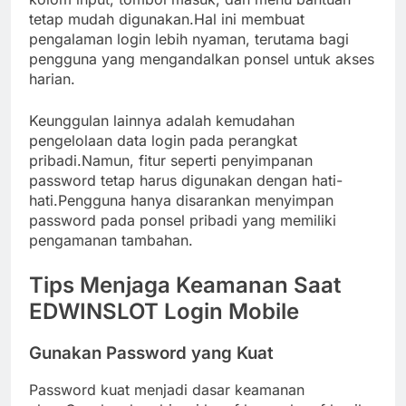
tetap mudah digunakan.Hal ini membuat
pengalaman login lebih nyaman, terutama bagi
pengguna yang mengandalkan ponsel untuk akses
harian.
Keunggulan lainnya adalah kemudahan
pengelolaan data login pada perangkat
pribadi.Namun, fitur seperti penyimpanan
password tetap harus digunakan dengan hati-
hati.Pengguna hanya disarankan menyimpan
password pada ponsel pribadi yang memiliki
pengamanan tambahan.
Tips Menjaga Keamanan Saat
EDWINSLOT Login Mobile
Gunakan Password yang Kuat
Password kuat menjadi dasar keamanan