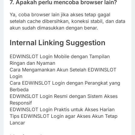
7. Apakah perlu mencoba browser lain?
Ya, coba browser lain jika akses tetap gagal
setelah cache dibersihkan, koneksi stabil, dan data
akun sudah dimasukkan dengan benar.
Internal Linking Suggestion
EDWINSLOT Login Mobile dengan Tampilan
Ringan dan Nyaman
Cara Mengamankan Akun Setelah EDWINSLOT
Login
Cara EDWINSLOT Login dengan Perangkat yang
Berbeda
EDWINSLOT Login Resmi dengan Sistem Akses
Responsif
EDWINSLOT Login Praktis untuk Akses Harian
Tips EDWINSLOT Login agar Akses Akun Tetap
Lancar