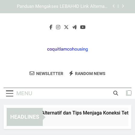
Skip
Panduan Menghindari Kesalahan Umum saat
to
Membuka KAYA787 Alternatif
content
KAYA787 Alternatif dengan Dukungan Tampilan
untuk Beragam Resolusi secara Optimal
EDWINSLOT Link Alternatif dan Tips Menjaga
Koneksi Tetap Stabil
Panduan Mengakses LEBAH4D Link Alternatif
melalui Laptop dan Ponsel
Panduan Menghindari Kesalahan Umum saat
Membuka KAYA787 Alternatif
Coquitlam
Jelajahi Konsep Cohousing Dengan
KAYA787 Alternatif dengan Dukungan Tampilan
NEWSLETTER
RANDOM NEWS
Cohousing
untuk Beragam Resolusi secara Optimal
Komunitas Yang Ramah Dan Inklusif Di
Coquitlam Cohousing.
MENU
WINSLOT Link Alternatif dan Tips Menjaga Koneksi Tetap Stab
HEADLINES
Weeks Ago