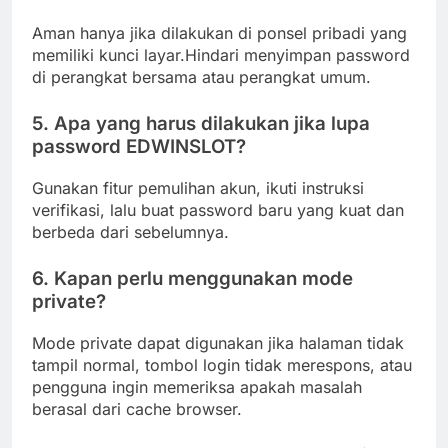
Aman hanya jika dilakukan di ponsel pribadi yang
memiliki kunci layar.Hindari menyimpan password
di perangkat bersama atau perangkat umum.
5. Apa yang harus dilakukan jika lupa
password EDWINSLOT?
Gunakan fitur pemulihan akun, ikuti instruksi
verifikasi, lalu buat password baru yang kuat dan
berbeda dari sebelumnya.
6. Kapan perlu menggunakan mode
private?
Mode private dapat digunakan jika halaman tidak
tampil normal, tombol login tidak merespons, atau
pengguna ingin memeriksa apakah masalah
berasal dari cache browser.