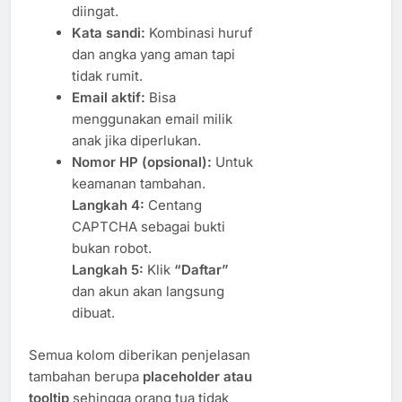
diingat.
Kata sandi:
Kombinasi huruf
dan angka yang aman tapi
tidak rumit.
Email aktif:
Bisa
menggunakan email milik
anak jika diperlukan.
Nomor HP (opsional):
Untuk
keamanan tambahan.
Langkah 4:
Centang
CAPTCHA sebagai bukti
bukan robot.
Langkah 5:
Klik
“Daftar”
dan akun akan langsung
dibuat.
Semua kolom diberikan penjelasan
tambahan berupa
placeholder atau
tooltip
sehingga orang tua tidak