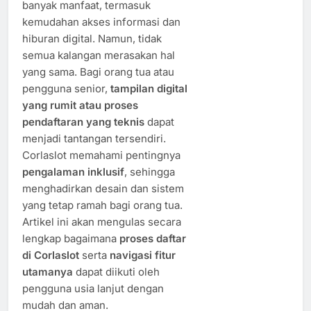
banyak manfaat, termasuk
kemudahan akses informasi dan
hiburan digital. Namun, tidak
semua kalangan merasakan hal
yang sama. Bagi orang tua atau
pengguna senior,
tampilan digital
yang rumit atau proses
pendaftaran yang teknis
dapat
menjadi tantangan tersendiri.
Corlaslot memahami pentingnya
pengalaman inklusif
, sehingga
menghadirkan desain dan sistem
yang tetap ramah bagi orang tua.
Artikel ini akan mengulas secara
lengkap bagaimana
proses daftar
di Corlaslot
serta
navigasi fitur
utamanya
dapat diikuti oleh
pengguna usia lanjut dengan
mudah dan aman.