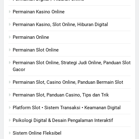
Permainan Kasino Online
Permainan Kasino, Slot Online, Hiburan Digital
Permainan Online
Permainan Slot Online
Permainan Slot Online, Strategi Judi Online, Panduan Slot
Gacor
Permainan Slot, Casino Online, Panduan Bermain Slot
Permainan Slot, Panduan Casino, Tips dan Trik
Platform Slot • Sistem Transaksi • Keamanan Digital
Psikologi Digital & Desain Pengalaman Interaktif
Sistem Online Fleksibel