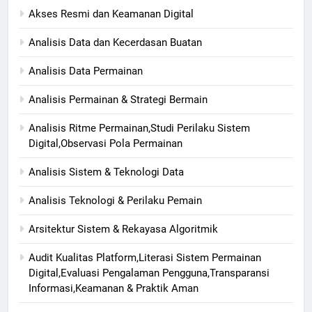
Akses Resmi dan Keamanan Digital
Analisis Data dan Kecerdasan Buatan
Analisis Data Permainan
Analisis Permainan & Strategi Bermain
Analisis Ritme Permainan,Studi Perilaku Sistem
Digital,Observasi Pola Permainan
Analisis Sistem & Teknologi Data
Analisis Teknologi & Perilaku Pemain
Arsitektur Sistem & Rekayasa Algoritmik
Audit Kualitas Platform,Literasi Sistem Permainan
Digital,Evaluasi Pengalaman Pengguna,Transparansi
Informasi,Keamanan & Praktik Aman