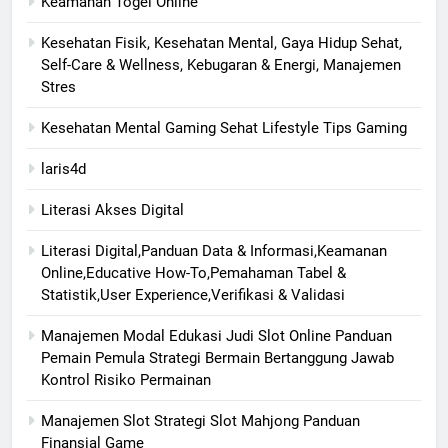
Keamanan Togel Online
Kesehatan Fisik, Kesehatan Mental, Gaya Hidup Sehat,
Self-Care & Wellness, Kebugaran & Energi, Manajemen
Stres
Kesehatan Mental Gaming Sehat Lifestyle Tips Gaming
laris4d
Literasi Akses Digital
Literasi Digital,Panduan Data & Informasi,Keamanan
Online,Educative How-To,Pemahaman Tabel &
Statistik,User Experience,Verifikasi & Validasi
Manajemen Modal Edukasi Judi Slot Online Panduan
Pemain Pemula Strategi Bermain Bertanggung Jawab
Kontrol Risiko Permainan
Manajemen Slot Strategi Slot Mahjong Panduan
Finansial Game