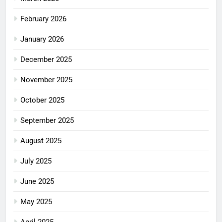
February 2026
January 2026
December 2025
November 2025
October 2025
September 2025
August 2025
July 2025
June 2025
May 2025
April 2025