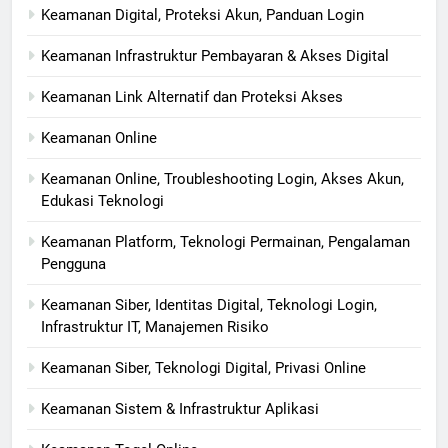
Keamanan Digital, Proteksi Akun, Panduan Login
Keamanan Infrastruktur Pembayaran & Akses Digital
Keamanan Link Alternatif dan Proteksi Akses
Keamanan Online
Keamanan Online, Troubleshooting Login, Akses Akun,
Edukasi Teknologi
Keamanan Platform, Teknologi Permainan, Pengalaman
Pengguna
Keamanan Siber, Identitas Digital, Teknologi Login,
Infrastruktur IT, Manajemen Risiko
Keamanan Siber, Teknologi Digital, Privasi Online
Keamanan Sistem & Infrastruktur Aplikasi