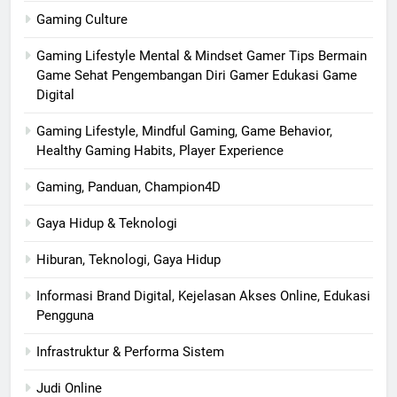
Gaming Culture
Gaming Lifestyle Mental & Mindset Gamer Tips Bermain
Game Sehat Pengembangan Diri Gamer Edukasi Game
Digital
Gaming Lifestyle, Mindful Gaming, Game Behavior,
Healthy Gaming Habits, Player Experience
Gaming, Panduan, Champion4D
Gaya Hidup & Teknologi
Hiburan, Teknologi, Gaya Hidup
Informasi Brand Digital, Kejelasan Akses Online, Edukasi
Pengguna
Infrastruktur & Performa Sistem
Judi Online