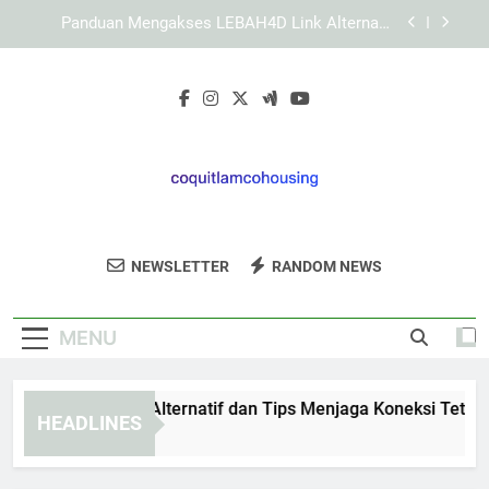
Skip
Panduan Menghindari Kesalahan Umum saat
to
Membuka KAYA787 Alternatif
content
KAYA787 Alternatif dengan Dukungan Tampilan
untuk Beragam Resolusi secara Optimal
EDWINSLOT Link Alternatif dan Tips Menjaga
Koneksi Tetap Stabil
Panduan Mengakses LEBAH4D Link Alternatif
melalui Laptop dan Ponsel
Panduan Menghindari Kesalahan Umum saat
Membuka KAYA787 Alternatif
Coquitlam
Jelajahi Konsep Cohousing Dengan
KAYA787 Alternatif dengan Dukungan Tampilan
NEWSLETTER
RANDOM NEWS
Cohousing
untuk Beragam Resolusi secara Optimal
Komunitas Yang Ramah Dan Inklusif Di
Coquitlam Cohousing.
MENU
DWINSLOT Link Alternatif dan Tips Menjaga Koneksi Tetap Sta
HEADLINES
 Weeks Ago