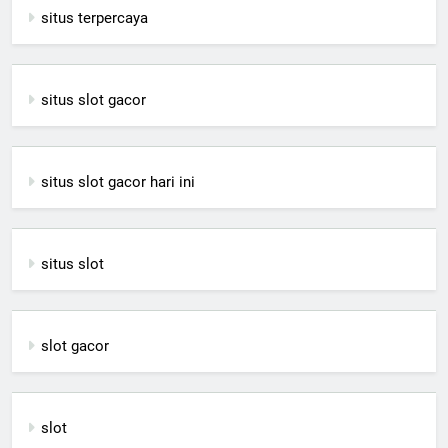
situs terpercaya
situs slot gacor
situs slot gacor hari ini
situs slot
slot gacor
slot