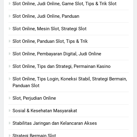
Slot Online, Judi Online, Game Slot, Tips & Trik Slot
Slot Online, Judi Online, Panduan
Slot Online, Mesin Slot, Strategi Slot
Slot Online, Panduan Slot, Tips & Trik
Slot Online, Pembayaran Digital, Judi Online
Slot Online, Tips dan Strategi, Permainan Kasino
Slot Online, Tips Login, Koneksi Stabil, Strategi Bermain,
Panduan Slot
Slot, Perjudian Online
Sosial & Kesehatan Masyarakat
Stabilitas Jaringan dan Kelancaran Akses
Strategi Bermain Slot