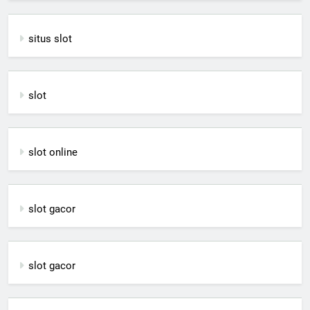
situs slot
slot
slot online
slot gacor
slot gacor