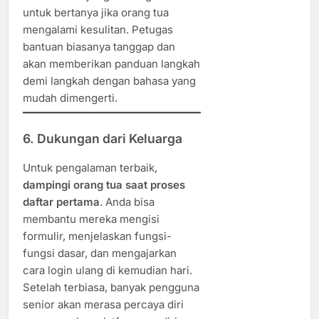
untuk bertanya jika orang tua
mengalami kesulitan. Petugas
bantuan biasanya tanggap dan
akan memberikan panduan langkah
demi langkah dengan bahasa yang
mudah dimengerti.
6. Dukungan dari Keluarga
Untuk pengalaman terbaik,
dampingi orang tua saat proses
daftar pertama
. Anda bisa
membantu mereka mengisi
formulir, menjelaskan fungsi-
fungsi dasar, dan mengajarkan
cara login ulang di kemudian hari.
Setelah terbiasa, banyak pengguna
senior akan merasa percaya diri