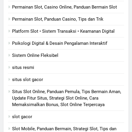
Permainan Slot, Casino Online, Panduan Bermain Slot
Permainan Slot, Panduan Casino, Tips dan Trik
Platform Slot • Sistem Transaksi • Keamanan Digital
Psikologi Digital & Desain Pengalaman Interaktif
Sistem Online Fleksibel
situs resmi
situs slot gacor
Situs Slot Online, Panduan Pemula, Tips Bermain Aman,
Update Fitur Situs, Strategi Slot Online, Cara
Memaksimalkan Bonus, Slot Online Terpercaya
slot gacor
Slot Mobile, Panduan Bermain, Strategi Slot, Tips dan