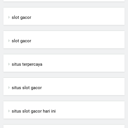
slot gacor
slot gacor
situs terpercaya
situs slot gacor
situs slot gacor hari ini