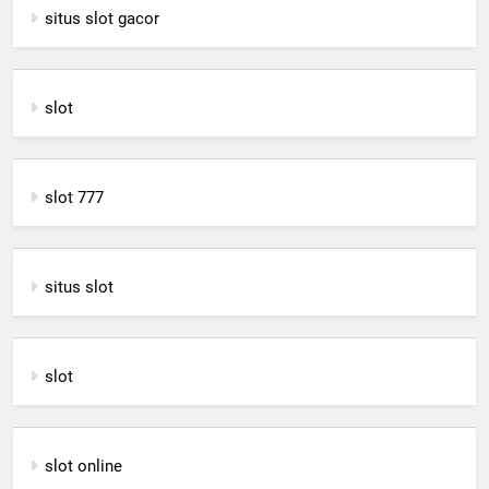
situs slot gacor
slot
slot 777
situs slot
slot
slot online