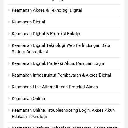
Keamanan Akses & Teknologi Digital
Keamanan Digital
Keamanan Digital & Proteksi Enkripsi
Keamanan Digital Teknologi Web Perlindungan Data
Sistem Autentikasi
Keamanan Digital, Proteksi Akun, Panduan Login
Keamanan Infrastruktur Pembayaran & Akses Digital
Keamanan Link Alternatif dan Proteksi Akses
Keamanan Online
Keamanan Online, Troubleshooting Login, Akses Akun,
Edukasi Teknologi