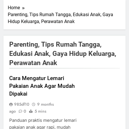
Home
Parenting, Tips Rumah Tangga, Edukasi Anak, Gaya
Hidup Keluarga, Perawatan Anak
Parenting, Tips Rumah Tangga,
Edukasi Anak, Gaya Hidup Keluarga,
Perawatan Anak
Cara Mengatur Lemari
Pakaian Anak Agar Mudah
Dipakai
985df10
9 months
ago
0
5 mins
Panduan praktis mengatur lemari
pakaian anak agar rapi, mudah