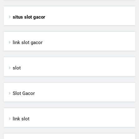
situs slot gacor
link slot gacor
slot
Slot Gacor
link slot