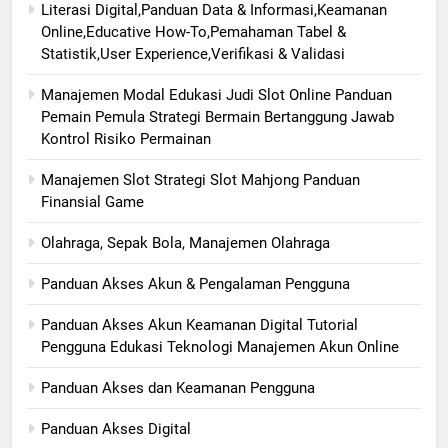
Literasi Digital,Panduan Data & Informasi,Keamanan
Online,Educative How-To,Pemahaman Tabel &
Statistik,User Experience,Verifikasi & Validasi
Manajemen Modal Edukasi Judi Slot Online Panduan
Pemain Pemula Strategi Bermain Bertanggung Jawab
Kontrol Risiko Permainan
Manajemen Slot Strategi Slot Mahjong Panduan
Finansial Game
Olahraga, Sepak Bola, Manajemen Olahraga
Panduan Akses Akun & Pengalaman Pengguna
Panduan Akses Akun Keamanan Digital Tutorial
Pengguna Edukasi Teknologi Manajemen Akun Online
Panduan Akses dan Keamanan Pengguna
Panduan Akses Digital