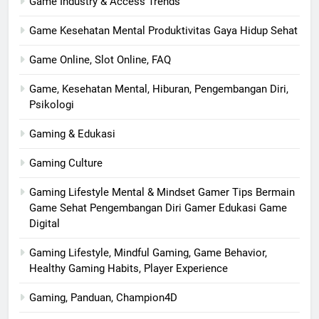
Game Industry & Access Trends
Game Kesehatan Mental Produktivitas Gaya Hidup Sehat
Game Online, Slot Online, FAQ
Game, Kesehatan Mental, Hiburan, Pengembangan Diri,
Psikologi
Gaming & Edukasi
Gaming Culture
Gaming Lifestyle Mental & Mindset Gamer Tips Bermain
Game Sehat Pengembangan Diri Gamer Edukasi Game
Digital
Gaming Lifestyle, Mindful Gaming, Game Behavior,
Healthy Gaming Habits, Player Experience
Gaming, Panduan, Champion4D