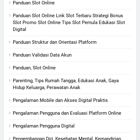
Panduan Slot Online
Panduan Slot Online Link Slot Terbaru Strategi Bonus
Slot Promo Slot Online Tips Slot Pemula Edukasi Slot
Digital
Panduan Struktur dan Orientasi Platform
Panduan Validasi Data Akun
Panduan, Slot Online
Parenting, Tips Rumah Tangga, Edukasi Anak, Gaya
Hidup Keluarga, Perawatan Anak
Pengalaman Mobile dan Akses Digital Praktis
Pengalaman Pengguna dan Evaluasi Platform Online
Pengalaman Pengguna Digital
Pengembangan Diri, Kesehatan Mental, Kemandirian,