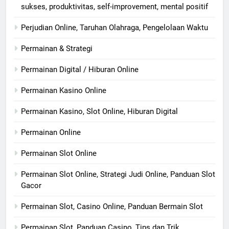
sukses, produktivitas, self-improvement, mental positif
Perjudian Online, Taruhan Olahraga, Pengelolaan Waktu
Permainan & Strategi
Permainan Digital / Hiburan Online
Permainan Kasino Online
Permainan Kasino, Slot Online, Hiburan Digital
Permainan Online
Permainan Slot Online
Permainan Slot Online, Strategi Judi Online, Panduan Slot
Gacor
Permainan Slot, Casino Online, Panduan Bermain Slot
Permainan Slot, Panduan Casino, Tips dan Trik