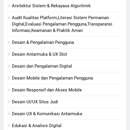
Arsitektur Sistem & Rekayasa Algoritmik
Audit Kualitas Platform,Literasi Sistem Permainan
Digital,Evaluasi Pengalaman Pengguna,Transparansi
Informasi,Keamanan & Praktik Aman
Desain & Pengalaman Pengguna
Desain Antarmuka & UX Slot
Desain dan Pengalaman Digital
Desain Mobile dan Pengalaman Pengguna
Desain Responsif dan Akses Mobile
Desain UI/UX Situs Judi
Desain UX & Komunikasi Antarmuka
Edukasi & Analisis Digital