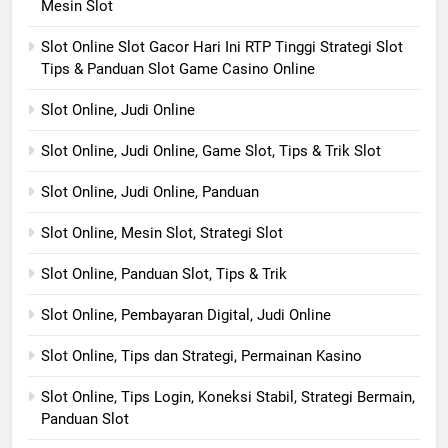
Mesin Slot
Slot Online Slot Gacor Hari Ini RTP Tinggi Strategi Slot
Tips & Panduan Slot Game Casino Online
Slot Online, Judi Online
Slot Online, Judi Online, Game Slot, Tips & Trik Slot
Slot Online, Judi Online, Panduan
Slot Online, Mesin Slot, Strategi Slot
Slot Online, Panduan Slot, Tips & Trik
Slot Online, Pembayaran Digital, Judi Online
Slot Online, Tips dan Strategi, Permainan Kasino
Slot Online, Tips Login, Koneksi Stabil, Strategi Bermain,
Panduan Slot