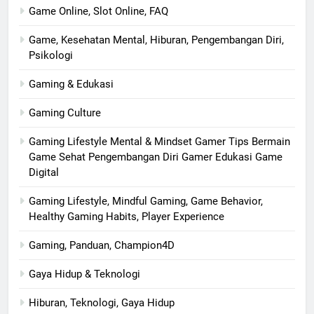
Game Online, Slot Online, FAQ
Game, Kesehatan Mental, Hiburan, Pengembangan Diri,
Psikologi
Gaming & Edukasi
Gaming Culture
Gaming Lifestyle Mental & Mindset Gamer Tips Bermain
Game Sehat Pengembangan Diri Gamer Edukasi Game
Digital
Gaming Lifestyle, Mindful Gaming, Game Behavior,
Healthy Gaming Habits, Player Experience
Gaming, Panduan, Champion4D
Gaya Hidup & Teknologi
Hiburan, Teknologi, Gaya Hidup