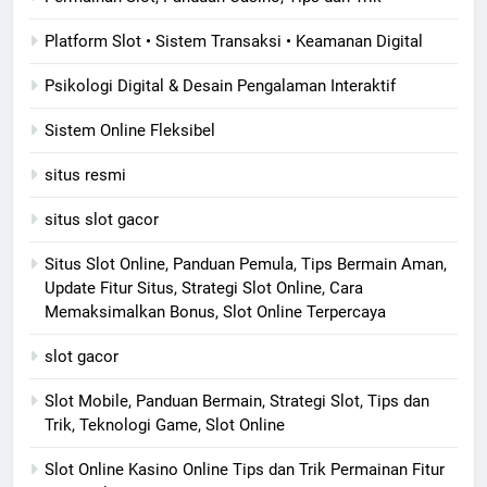
Platform Slot • Sistem Transaksi • Keamanan Digital
Psikologi Digital & Desain Pengalaman Interaktif
Sistem Online Fleksibel
situs resmi
situs slot gacor
Situs Slot Online, Panduan Pemula, Tips Bermain Aman,
Update Fitur Situs, Strategi Slot Online, Cara
Memaksimalkan Bonus, Slot Online Terpercaya
slot gacor
Slot Mobile, Panduan Bermain, Strategi Slot, Tips dan
Trik, Teknologi Game, Slot Online
Slot Online Kasino Online Tips dan Trik Permainan Fitur