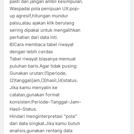
pasti dan jangan ambil kesimpulan.
Waspadai pola penipuan UX:pop-
up agresif,hitungan mundur
palsu,atau ajakan klik berulang
sering dipakai untuk mengalihkan
perhatian dari data inti.
6)Cara membaca tabel riwayat
dengan lebih cerdas
Tabel riwayat biasanya memuat
puluhan baris.Agar tidak pusing:
Gunakan urutan:(1)periode,
(2)tanggal/jam,(3)hasil,(4)status.
Jika kamu menyalin ke
catatan,gunakan format
konsisten:Periode–Tanggal–Jam–
Hasil–Status.
Hindari menginterpretasi “pola”
dari data singkat.Jika kamu butuh
analisis,gunakan rentang data