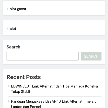
slot gacor
slot
Search
SEARCH
Recent Posts
EDWINSLOT Link Alternatif dan Tips Menjaga Koneksi
Tetap Stabil
Panduan Mengakses LEBAH4D Link Alternatif melalui
Laptop dan Ponsel