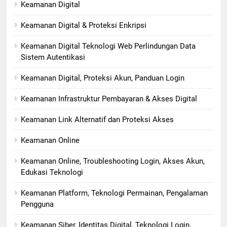
Keamanan Digital
Keamanan Digital & Proteksi Enkripsi
Keamanan Digital Teknologi Web Perlindungan Data
Sistem Autentikasi
Keamanan Digital, Proteksi Akun, Panduan Login
Keamanan Infrastruktur Pembayaran & Akses Digital
Keamanan Link Alternatif dan Proteksi Akses
Keamanan Online
Keamanan Online, Troubleshooting Login, Akses Akun,
Edukasi Teknologi
Keamanan Platform, Teknologi Permainan, Pengalaman
Pengguna
Keamanan Siber, Identitas Digital, Teknologi Login,