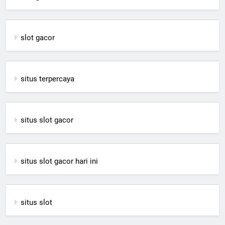
slot gacor
situs terpercaya
situs slot gacor
situs slot gacor hari ini
situs slot