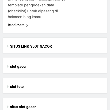
template pengecekan data
(checklist) untuk dipasang di
halaman blog kamu.
Read More
SITUS LINK SLOT GACOR
slot gacor
slot toto
situs slot gacor