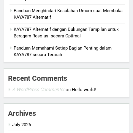
Panduan Menghindari Kesalahan Umum saat Membuka
KAYA787 Alternatif
KAYA787 Alternatif dengan Dukungan Tampilan untuk
Beragam Resolusi secara Optimal
Panduan Memahami Setiap Bagian Penting dalam
KAYA787 secara Terarah
Recent Comments
A WordPress Commenter
on
Hello world!
Archives
July 2026