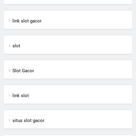
link slot gacor
slot
Slot Gacor
link slot
situs slot gacor