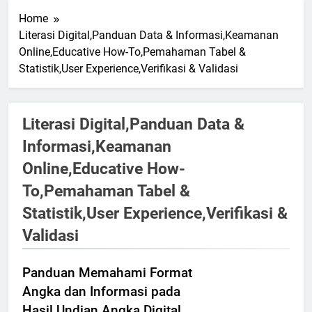
Home
Literasi Digital,Panduan Data & Informasi,Keamanan
Online,Educative How-To,Pemahaman Tabel &
Statistik,User Experience,Verifikasi & Validasi
Literasi Digital,Panduan Data &
Informasi,Keamanan
Online,Educative How-
To,Pemahaman Tabel &
Statistik,User Experience,Verifikasi &
Validasi
Panduan Memahami Format
Angka dan Informasi pada
Hasil Undian Angka Digital