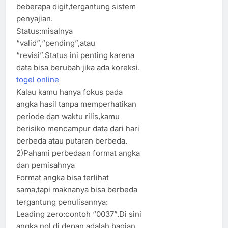
beberapa digit,tergantung sistem
penyajian.
Status:misalnya
“valid”,“pending”,atau
“revisi”.Status ini penting karena
data bisa berubah jika ada koreksi.
togel online
Kalau kamu hanya fokus pada
angka hasil tanpa memperhatikan
periode dan waktu rilis,kamu
berisiko mencampur data dari hari
berbeda atau putaran berbeda.
2)Pahami perbedaan format angka
dan pemisahnya
Format angka bisa terlihat
sama,tapi maknanya bisa berbeda
tergantung penulisannya:
Leading zero:contoh “0037”.Di sini
angka nol di depan adalah bagian