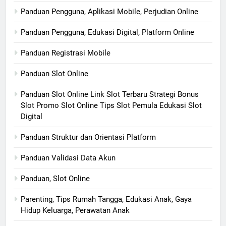
Panduan Pengguna, Aplikasi Mobile, Perjudian Online
Panduan Pengguna, Edukasi Digital, Platform Online
Panduan Registrasi Mobile
Panduan Slot Online
Panduan Slot Online Link Slot Terbaru Strategi Bonus
Slot Promo Slot Online Tips Slot Pemula Edukasi Slot
Digital
Panduan Struktur dan Orientasi Platform
Panduan Validasi Data Akun
Panduan, Slot Online
Parenting, Tips Rumah Tangga, Edukasi Anak, Gaya
Hidup Keluarga, Perawatan Anak