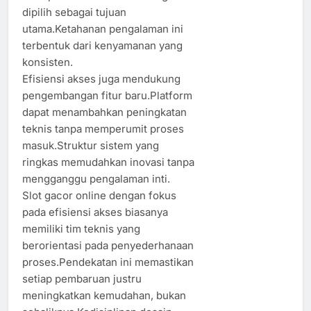
dipilih sebagai tujuan
utama.Ketahanan pengalaman ini
terbentuk dari kenyamanan yang
konsisten.
Efisiensi akses juga mendukung
pengembangan fitur baru.Platform
dapat menambahkan peningkatan
teknis tanpa memperumit proses
masuk.Struktur sistem yang
ringkas memudahkan inovasi tanpa
mengganggu pengalaman inti.
Slot gacor online dengan fokus
pada efisiensi akses biasanya
memiliki tim teknis yang
berorientasi pada penyederhanaan
proses.Pendekatan ini memastikan
setiap pembaruan justru
meningkatkan kemudahan, bukan