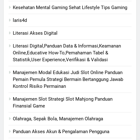
Kesehatan Mental Gaming Sehat Lifestyle Tips Gaming
laris4d
Literasi Akses Digital
Literasi Digital,Panduan Data & Informasi,Keamanan
Online,Educative How-To,Pemahaman Tabel &
Statistik,User Experience,Verifikasi & Validasi
Manajemen Modal Edukasi Judi Slot Online Panduan
Pemain Pemula Strategi Bermain Bertanggung Jawab
Kontrol Risiko Permainan
Manajemen Slot Strategi Slot Mahjong Panduan
Finansial Game
Olahraga, Sepak Bola, Manajemen Olahraga
Panduan Akses Akun & Pengalaman Pengguna