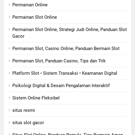
Permainan Online
Permainan Slot Online
Permainan Slot Online, Strategi Judi Online, Panduan Slot
Gacor
Permainan Slot, Casino Online, Panduan Bermain Slot
Permainan Slot, Panduan Casino, Tips dan Trik
Platform Slot • Sistem Transaksi • Keamanan Digital
Psikologi Digital & Desain Pengalaman Interaktif
Sistem Online Fleksibel
situs resmi
situs slot gacor