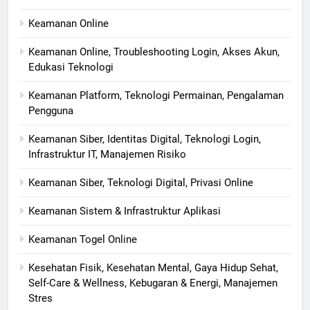
Keamanan Online
Keamanan Online, Troubleshooting Login, Akses Akun,
Edukasi Teknologi
Keamanan Platform, Teknologi Permainan, Pengalaman
Pengguna
Keamanan Siber, Identitas Digital, Teknologi Login,
Infrastruktur IT, Manajemen Risiko
Keamanan Siber, Teknologi Digital, Privasi Online
Keamanan Sistem & Infrastruktur Aplikasi
Keamanan Togel Online
Kesehatan Fisik, Kesehatan Mental, Gaya Hidup Sehat,
Self-Care & Wellness, Kebugaran & Energi, Manajemen
Stres