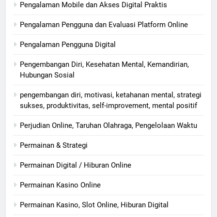
Pengalaman Mobile dan Akses Digital Praktis
Pengalaman Pengguna dan Evaluasi Platform Online
Pengalaman Pengguna Digital
Pengembangan Diri, Kesehatan Mental, Kemandirian,
Hubungan Sosial
pengembangan diri, motivasi, ketahanan mental, strategi
sukses, produktivitas, self-improvement, mental positif
Perjudian Online, Taruhan Olahraga, Pengelolaan Waktu
Permainan & Strategi
Permainan Digital / Hiburan Online
Permainan Kasino Online
Permainan Kasino, Slot Online, Hiburan Digital