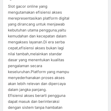
Slot gacor online yang
mengutamakan efisiensi akses
merepresentasikan platform digital
yang dirancang untuk menjawab
kebutuhan utama pengguna,yaitu
kemudahan dan kecepatan dalam
mengakses layanan.Di era serba
cepat,efisiensi akses bukan lagi
nilai tambah,melainkan standar
dasar yang menentukan kualitas
pengalaman secara
keseluruhan.Platform yang mampu
menyederhanakan proses akses
akan lebih relevan dan dipercaya
dalam jangka panjang.
Efisiensi akses berarti pengguna
dapat masuk dan berinteraksi
dengan sistem tanpa hambatan