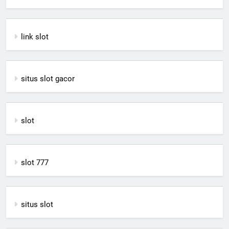
link slot
situs slot gacor
slot
slot 777
situs slot