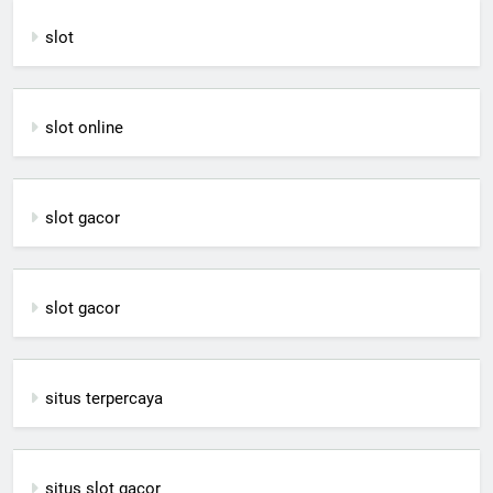
slot
slot online
slot gacor
slot gacor
situs terpercaya
situs slot gacor