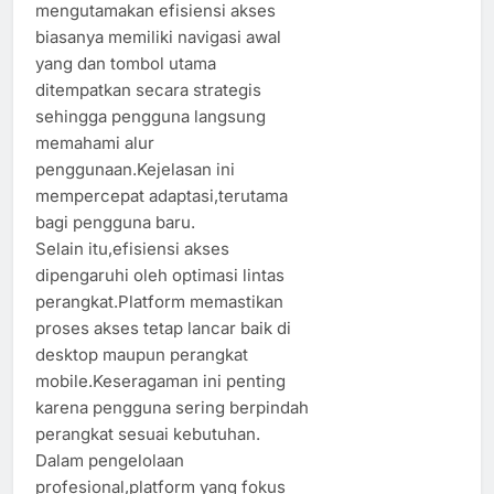
mengutamakan efisiensi akses
biasanya memiliki navigasi awal
yang dan tombol utama
ditempatkan secara strategis
sehingga pengguna langsung
memahami alur
penggunaan.Kejelasan ini
mempercepat adaptasi,terutama
bagi pengguna baru.
Selain itu,efisiensi akses
dipengaruhi oleh optimasi lintas
perangkat.Platform memastikan
proses akses tetap lancar baik di
desktop maupun perangkat
mobile.Keseragaman ini penting
karena pengguna sering berpindah
perangkat sesuai kebutuhan.
Dalam pengelolaan
profesional,platform yang fokus