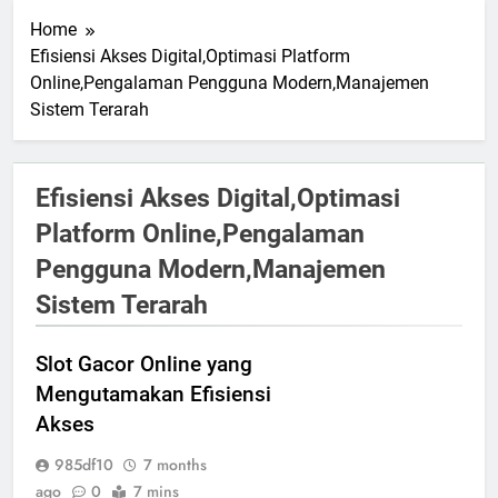
Home
Efisiensi Akses Digital,Optimasi Platform
Online,Pengalaman Pengguna Modern,Manajemen
Sistem Terarah
Efisiensi Akses Digital,Optimasi
Platform Online,Pengalaman
Pengguna Modern,Manajemen
Sistem Terarah
Slot Gacor Online yang
Mengutamakan Efisiensi
Akses
985df10
7 months
ago
0
7 mins