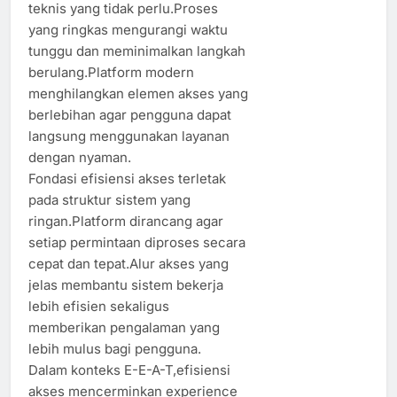
teknis yang tidak perlu.Proses
yang ringkas mengurangi waktu
tunggu dan meminimalkan langkah
berulang.Platform modern
menghilangkan elemen akses yang
berlebihan agar pengguna dapat
langsung menggunakan layanan
dengan nyaman.
Fondasi efisiensi akses terletak
pada struktur sistem yang
ringan.Platform dirancang agar
setiap permintaan diproses secara
cepat dan tepat.Alur akses yang
jelas membantu sistem bekerja
lebih efisien sekaligus
memberikan pengalaman yang
lebih mulus bagi pengguna.
Dalam konteks E-E-A-T,efisiensi
akses mencerminkan experience