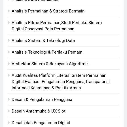
Analisis Permainan & Strategi Bermain
Analisis Ritme Permainan,Studi Perilaku Sistem
Digital,Observasi Pola Permainan
Analisis Sistem & Teknologi Data
Analisis Teknologi & Perilaku Pemain
Arsitektur Sistem & Rekayasa Algoritmik
Audit Kualitas Platform,Literasi Sistem Permainan
Digital,Evaluasi Pengalaman Pengguna,Transparansi
Informasi,Keamanan & Praktik Aman
Desain & Pengalaman Pengguna
Desain Antarmuka & UX Slot
Desain dan Pengalaman Digital