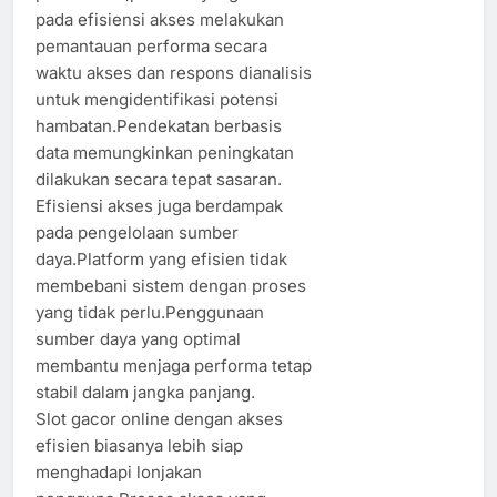
pada efisiensi akses melakukan
pemantauan performa secara
waktu akses dan respons dianalisis
untuk mengidentifikasi potensi
hambatan.Pendekatan berbasis
data memungkinkan peningkatan
dilakukan secara tepat sasaran.
Efisiensi akses juga berdampak
pada pengelolaan sumber
daya.Platform yang efisien tidak
membebani sistem dengan proses
yang tidak perlu.Penggunaan
sumber daya yang optimal
membantu menjaga performa tetap
stabil dalam jangka panjang.
Slot gacor online dengan akses
efisien biasanya lebih siap
menghadapi lonjakan