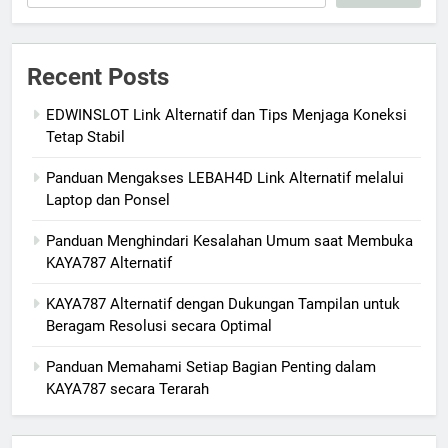
Recent Posts
EDWINSLOT Link Alternatif dan Tips Menjaga Koneksi
Tetap Stabil
Panduan Mengakses LEBAH4D Link Alternatif melalui
Laptop dan Ponsel
Panduan Menghindari Kesalahan Umum saat Membuka
KAYA787 Alternatif
KAYA787 Alternatif dengan Dukungan Tampilan untuk
Beragam Resolusi secara Optimal
Panduan Memahami Setiap Bagian Penting dalam
KAYA787 secara Terarah