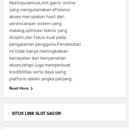
Kesimpulannya,slot gacor online
yang mengutamakan efisiensi
akses merupakan hasil dari
perencanaan sistem yang
matang,optimasi teknis yang
disiplin,dan fokus kuat pada
pengalaman pengguna.Pendekatan
ini tidak hanya meningkatkan
kecepatan dan kenyamanan
akses,tetapi juga memperkuat
kredibilitas serta daya saing
platform dalam jangka panjang.
Read More
SITUS LINK SLOT GACOR