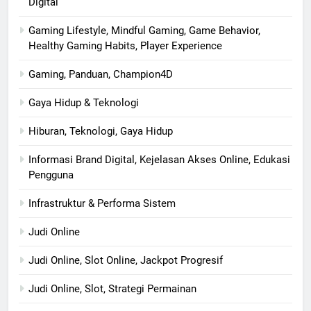
Digital
Gaming Lifestyle, Mindful Gaming, Game Behavior,
Healthy Gaming Habits, Player Experience
Gaming, Panduan, Champion4D
Gaya Hidup & Teknologi
Hiburan, Teknologi, Gaya Hidup
Informasi Brand Digital, Kejelasan Akses Online, Edukasi
Pengguna
Infrastruktur & Performa Sistem
Judi Online
Judi Online, Slot Online, Jackpot Progresif
Judi Online, Slot, Strategi Permainan