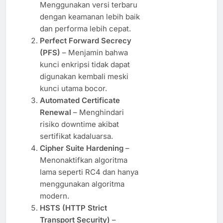
Menggunakan versi terbaru
dengan keamanan lebih baik
dan performa lebih cepat.
Perfect Forward Secrecy
(PFS)
– Menjamin bahwa
kunci enkripsi tidak dapat
digunakan kembali meski
kunci utama bocor.
Automated Certificate
Renewal
– Menghindari
risiko downtime akibat
sertifikat kadaluarsa.
Cipher Suite Hardening
–
Menonaktifkan algoritma
lama seperti RC4 dan hanya
menggunakan algoritma
modern.
HSTS (HTTP Strict
Transport Security)
–