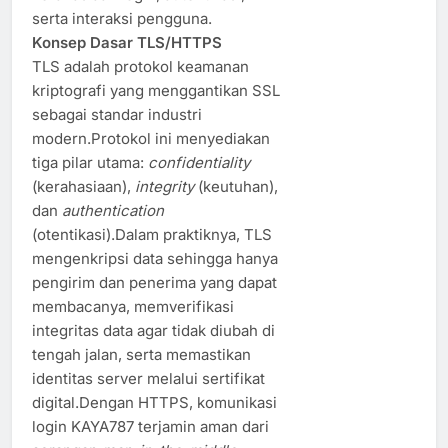
serta interaksi pengguna.
Konsep Dasar TLS/HTTPS
TLS adalah protokol keamanan
kriptografi yang menggantikan SSL
sebagai standar industri
modern.Protokol ini menyediakan
tiga pilar utama:
confidentiality
(kerahasiaan),
integrity
(keutuhan),
dan
authentication
(otentikasi).Dalam praktiknya, TLS
mengenkripsi data sehingga hanya
pengirim dan penerima yang dapat
membacanya, memverifikasi
integritas data agar tidak diubah di
tengah jalan, serta memastikan
identitas server melalui sertifikat
digital.Dengan HTTPS, komunikasi
login KAYA787 terjamin aman dari