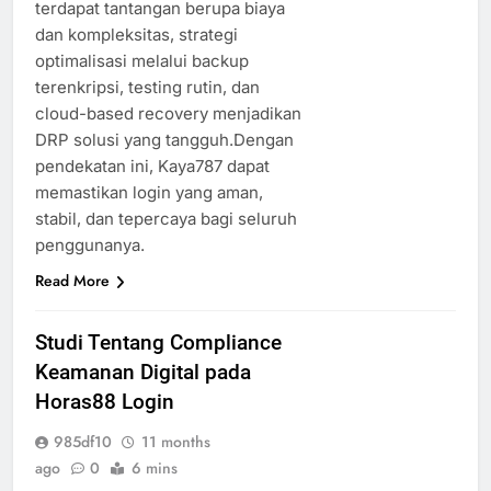
terdapat tantangan berupa biaya
dan kompleksitas, strategi
optimalisasi melalui backup
terenkripsi, testing rutin, dan
cloud-based recovery menjadikan
DRP solusi yang tangguh.Dengan
pendekatan ini, Kaya787 dapat
memastikan login yang aman,
stabil, dan tepercaya bagi seluruh
penggunanya.
Read More
Studi Tentang Compliance
Keamanan Digital pada
Horas88 Login
985df10
11 months
ago
0
6 mins