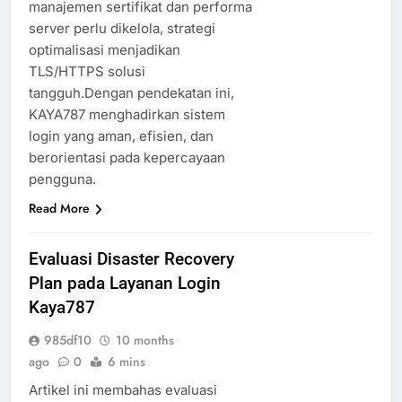
manajemen sertifikat dan performa
server perlu dikelola, strategi
optimalisasi menjadikan
TLS/HTTPS solusi
tangguh.Dengan pendekatan ini,
KAYA787 menghadirkan sistem
login yang aman, efisien, dan
berorientasi pada kepercayaan
pengguna.
Read More
Evaluasi Disaster Recovery
Plan pada Layanan Login
Kaya787
985df10
10 months
ago
0
6 mins
Artikel ini membahas evaluasi