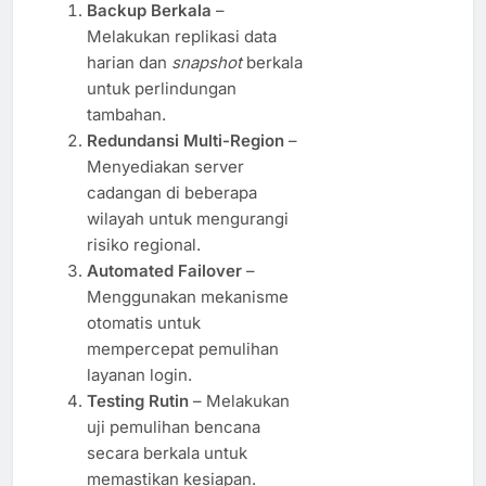
Backup Berkala
–
Melakukan replikasi data
harian dan
snapshot
berkala
untuk perlindungan
tambahan.
Redundansi Multi-Region
–
Menyediakan server
cadangan di beberapa
wilayah untuk mengurangi
risiko regional.
Automated Failover
–
Menggunakan mekanisme
otomatis untuk
mempercepat pemulihan
layanan login.
Testing Rutin
– Melakukan
uji pemulihan bencana
secara berkala untuk
memastikan kesiapan.