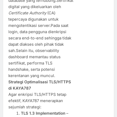
database yang terhubung.Sertifikat
digital yang dikeluarkan oleh
Certificate Authority
(CA)
tepercaya digunakan untuk
mengotentikasi server.Pada saat
login, data pengguna dienkripsi
secara end-to-end sehingga tidak
dapat diakses oleh pihak tidak
sah.Selain itu, observability
dashboard memantau status
sertifikat, performa TLS
handshake, serta potensi
kerentanan yang muncul.
Strategi Optimalisasi TLS/HTTPS
di KAYA787
Agar enkripsi TLS/HTTPS tetap
efektif, KAYA787 menerapkan
sejumlah strategi:
TLS 1.3 Implementation
–