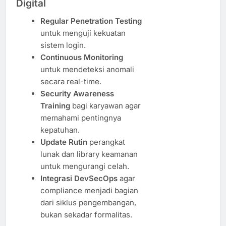
Digital
Regular Penetration Testing
untuk menguji kekuatan
sistem login.
Continuous Monitoring
untuk mendeteksi anomali
secara real-time.
Security Awareness
Training
bagi karyawan agar
memahami pentingnya
kepatuhan.
Update Rutin
perangkat
lunak dan library keamanan
untuk mengurangi celah.
Integrasi DevSecOps
agar
compliance menjadi bagian
dari siklus pengembangan,
bukan sekadar formalitas.