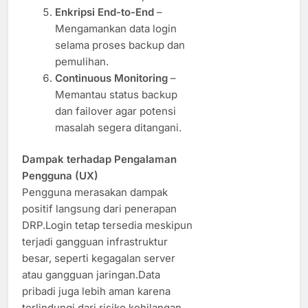
Enkripsi End-to-End
–
Mengamankan data login
selama proses backup dan
pemulihan.
Continuous Monitoring
–
Memantau status backup
dan failover agar potensi
masalah segera ditangani.
Dampak terhadap Pengalaman
Pengguna (UX)
Pengguna merasakan dampak
positif langsung dari penerapan
DRP.Login tetap tersedia meskipun
terjadi gangguan infrastruktur
besar, seperti kegagalan server
atau gangguan jaringan.Data
pribadi juga lebih aman karena
terlindungi dari risiko kehilangan