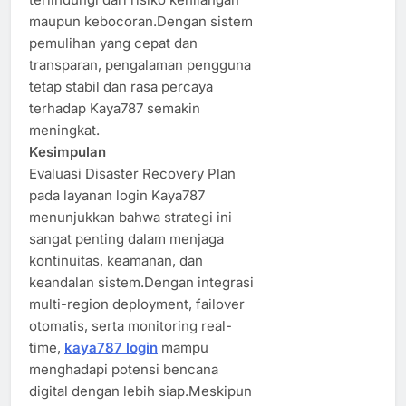
maupun kebocoran.Dengan sistem
pemulihan yang cepat dan
transparan, pengalaman pengguna
tetap stabil dan rasa percaya
terhadap Kaya787 semakin
meningkat.
Kesimpulan
Evaluasi Disaster Recovery Plan
pada layanan login Kaya787
menunjukkan bahwa strategi ini
sangat penting dalam menjaga
kontinuitas, keamanan, dan
keandalan sistem.Dengan integrasi
multi-region deployment, failover
otomatis, serta monitoring real-
time,
kaya787 login
mampu
menghadapi potensi bencana
digital dengan lebih siap.Meskipun