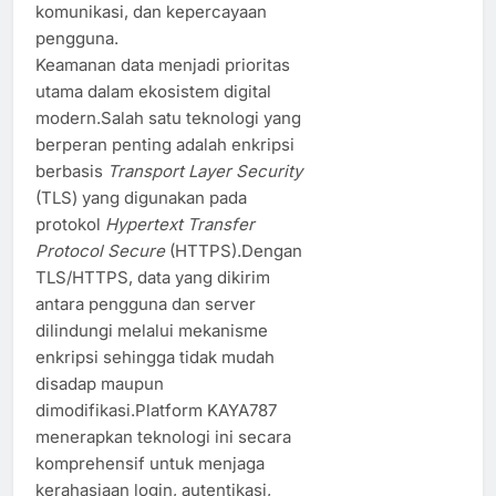
komunikasi, dan kepercayaan
pengguna.
Keamanan data menjadi prioritas
utama dalam ekosistem digital
modern.Salah satu teknologi yang
berperan penting adalah enkripsi
berbasis
Transport Layer Security
(TLS) yang digunakan pada
protokol
Hypertext Transfer
Protocol Secure
(HTTPS).Dengan
TLS/HTTPS, data yang dikirim
antara pengguna dan server
dilindungi melalui mekanisme
enkripsi sehingga tidak mudah
disadap maupun
dimodifikasi.Platform KAYA787
menerapkan teknologi ini secara
komprehensif untuk menjaga
kerahasiaan login, autentikasi,